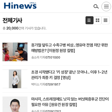
전체기사
총
20,000
건의 기사가 있습니다.
휴가철 앞두고 수족구병 비상...영유아 전염 차단 위한
예방법은? [이원정 원장 칼럼]
송소라 기자
07.10 10:00
초경 시작됐다고 '키 성장' 끝난 것 아냐... 이후 1~2년
관리가 최종 키 결정 [영상]
박미소 기자
07.09 19:17
마사지, 스트레칭에도 낫지 않는 버섯목증후군 진단이
필요한 이유 [원유건 원장 칼럼]
송소라 기자
07.09 17:02