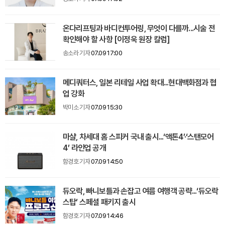
온다리프팅과 바디컨투어링, 무엇이 다를까...시술 전
확인해야 할 사항 [이정욱 원장 칼럼]
송소라 기자
07.09 17:00
메디쿼터스, 일본 리테일 사업 확대...현대백화점과 협
업 강화
박미소 기자
07.09 15:30
마샬, 차세대 홈 스피커 국내 출시...‘액톤4’·‘스탠모어
4’ 라인업 공개
함경호 기자
07.09 14:50
듀오락, 빠니보틀과 손잡고 여름 여행객 공략...‘듀오락
스탑’ 스페셜 패키지 출시
함경호 기자
07.09 14:46