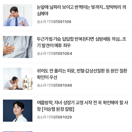
눈앞에 날파리 보이고 번쩍이는 빛까지...망막박리 의
심해야
송소라 기자
07.09 11:06
두근거림·가슴 답답함 반복된다면 심방세동 의심...조
기 발견이 예후 좌우
송소라 기자
07.09 10:54
쉬어도 안 풀리는 피로, 빈혈·갑상선질환 등 원인 질환
확인이 우선
송소라 기자
07.09 10:46
여름방학, 자녀 성장기 교정 시작 전 꼭 확인해야 할 사
항 [이승렬 원장 칼럼]
송소라 기자
07.09 10:29