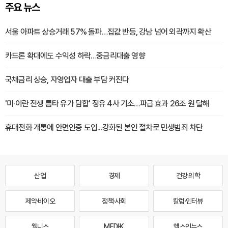
주요 뉴스
서울 아파트 상승거래 57% 돌파…집값 반등, 강남 넘어 외곽까지 확산
카드론 확대에도 수익성 하락…중금리대출 영향
국채금리 상승, 자영업자 대출 부담 커진다
'미·이란 전쟁 틈타 유가 담합' 정유 4사 기소…파급 효과 26조 원 달해
휴대전화 개통에 안면인증 도입...강화된 본인 절차로 민생범죄 차단
산업
경제
건강·의학
제약·바이오
정책·사회
칼럼·인터뷰
웰니스
MEDI·K
헬스인뉴스