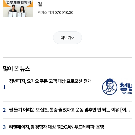
결
박미소 기자
07.09 10:00
더보기
많이 본 뉴스
청년피자, 요기요 주문 고객 대상 프로모션 전개
1
2
팔 들기 어려운 오십견, 통증 줄었다고 운동 멈추면 안 되는 이유 [이병욱 원장 칼럼]
3
리엔에이치, 암경험자 대상 ‘RE:CAN 푸드테라피’ 운영