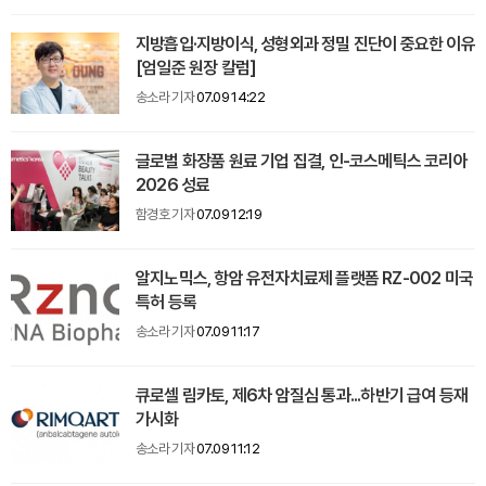
지방흡입·지방이식, 성형외과 정밀 진단이 중요한 이유
[엄일준 원장 칼럼]
송소라 기자
07.09 14:22
글로벌 화장품 원료 기업 집결, 인-코스메틱스 코리아
2026 성료
함경호 기자
07.09 12:19
알지노믹스, 항암 유전자치료제 플랫폼 RZ-002 미국
특허 등록
송소라 기자
07.09 11:17
큐로셀 림카토, 제6차 암질심 통과...하반기 급여 등재
가시화
송소라 기자
07.09 11:12