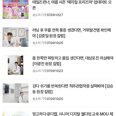
테일즈런너, 여름 시즌 '매지컬 프리즈마' 업데이트 오
픈
송소라 기자
07.09 10:27
러닝 후 무릎 안쪽 통증 생겼다면, 거위발건염 확인해
야 [김중일 원장 칼럼]
송소라 기자
07.09 10:25
몸 한쪽만 찌릿하고 물집 생긴다면, 대상포진 의심해야
[이광진 원장 칼럼]
송소라 기자
07.09 10:22
걷다 쉬기를 반복한다면 척추관협착증 살펴봐야 [김승
동 원장 칼럼]
송소라 기자
07.09 10:20
망고하다·로디랩, 시니어 디지털 웰다잉 교육 MOU 체