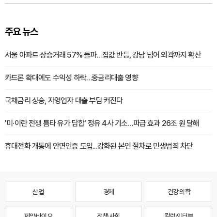
주요 뉴스
서울 아파트 상승거래 57% 돌파…집값 반등, 강남 넘어 외곽까지 확산
카드론 확대에도 수익성 하락…중금리대출 영향
국채금리 상승, 자영업자 대출 부담 커진다
'미·이란 전쟁 틈타 유가 담합' 정유 4사 기소…파급 효과 26조 원 달해
휴대전화 개통에 안면인증 도입...강화된 본인 절차로 민생범죄 차단
산업
경제
건강·의학
제약·바이오
정책·사회
칼럼·인터뷰