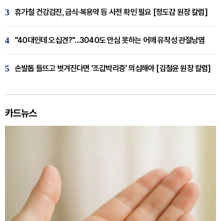
3
휴가철 건강검진, 금식·복용약 등 사전 확인 필요 [정도감 원장 칼럼]
4
"40대인데 오십견?"...3040도 안심 못하는 어깨 유착성 관절낭염
5
손발톱 들뜨고 벗겨진다면 '조갑박리증' 의심해야 [김철윤 원장 칼럼]
카드뉴스