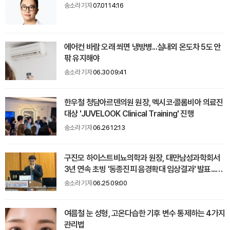
송소라 기자
07.01 14:16
에어컨 바람 오래 쐬면 냉방병...실내외 온도차 5도 안
팎 유지해야
송소라 기자
06.30 09:41
한우철 청담아르덴의원 원장, 멕시코·콜롬비아 의료진
대상 'JUVELOOK Clinical Training' 진행
송소라 기자
06.26 12:13
구진모 하이스트비뇨의학과 원장, 대만남성과학회서
3년 연속 초빙 '동종진피 음경확대 임상결과' 발표...감
사패 수상
송소라 기자
06.25 09:00
여름철 눈 성형, 고온다습한 기후 변수 통제하는 4가지
관리법