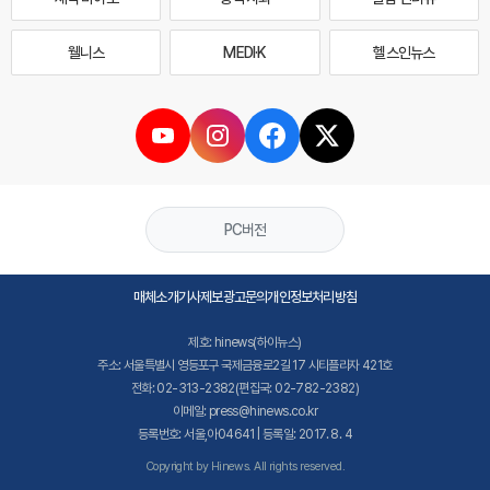
웰니스
MEDI·K
헬스인뉴스
PC버전
매체소개
기사제보
광고문의
개인정보처리방침
제호: hinews(하이뉴스)
주소: 서울특별시 영등포구 국제금융로2길 17 시티플라자 421호
전화: 02-313-2382(편집국: 02-782-2382)
이메일: press@hinews.co.kr
등록번호: 서울,아04641 | 등록일: 2017. 8. 4
Copyright by Hinews. All rights reserved.