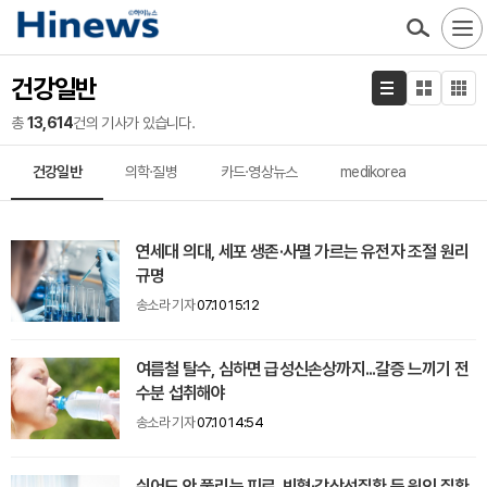
건강일반
총
13,614
건의 기사가 있습니다.
건강일반
의학·질병
카드·영상뉴스
medikorea
연세대 의대, 세포 생존·사멸 가르는 유전자 조절 원리
규명
송소라 기자
07.10 15:12
여름철 탈수, 심하면 급성신손상까지...갈증 느끼기 전
수분 섭취해야
송소라 기자
07.10 14:54
쉬어도 안 풀리는 피로, 빈혈·갑상선질환 등 원인 질환