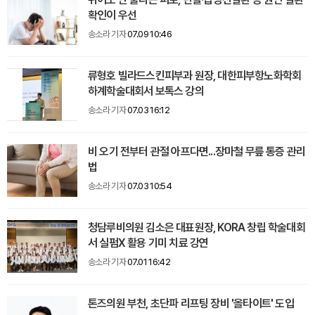
확인이 우선
송소라 기자
07.09 10:46
류형호 빌라드스킨피부과 원장, 대한피부항노화학회
하계학술대회서 보톡스 강의
송소라 기자
07.03 16:12
비 오기 전부터 관절 아프다면...장마철 무릎 통증 관리
법
송소라 기자
07.03 10:54
청담루비의원 김소은 대표원장, KORA 창립 학술대회
서 실펌X 활용 기미 치료 강연
송소라 기자
07.01 16:42
톤즈의원 부천, 초단파 리프팅 장비 '올타이트' 도입