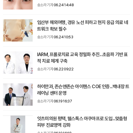
송소라 기자
06.24 14:48
임산부 해외여행, 경유 노선 피하고 현지 응급 의료 네
트워크 확보 필수
송소라 기자
06.24 10:53
IARM, 프롤로치료 교육 정밀화 추진...초음파 기반 표
적 치료 체계 구축
송소라 기자
06.22 09:22
하이안과, 존슨앤존슨 아이핸스 COE 인증...백내장 트
레이닝 센터 운영
송소라 기자
06.19 16:37
잇츠미의원 평택, 웰스톡스 아쿠아프로 도입...맞춤형
피부 진료영역 강화