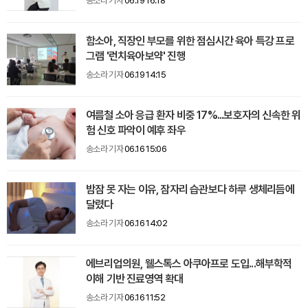
송소라 기자
06.19 16:18
함소아, 직장인 부모를 위한 점심시간 육아 특강 프로
그램 '런치육아보약' 진행
송소라 기자
06.19 14:15
여름철 소아 응급 환자 비중 17%...보호자의 신속한 위
험 신호 파악이 예후 좌우
송소라 기자
06.16 15:06
밤잠 못 자는 이유, 잠자리 습관보다 하루 생체리듬에
달렸다
송소라 기자
06.16 14:02
에브리업의원, 웰스톡스 아쿠아프로 도입...해부학적
이해 기반 진료영역 확대
송소라 기자
06.16 11:52