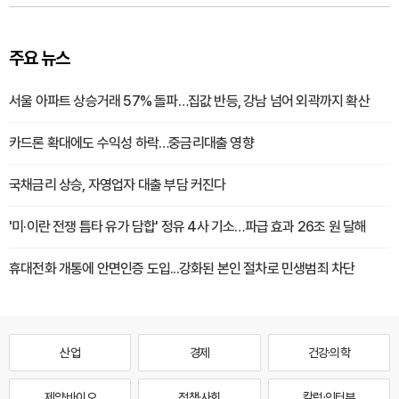
주요 뉴스
서울 아파트 상승거래 57% 돌파…집값 반등, 강남 넘어 외곽까지 확산
카드론 확대에도 수익성 하락…중금리대출 영향
국채금리 상승, 자영업자 대출 부담 커진다
'미·이란 전쟁 틈타 유가 담합' 정유 4사 기소…파급 효과 26조 원 달해
휴대전화 개통에 안면인증 도입...강화된 본인 절차로 민생범죄 차단
산업
경제
건강·의학
제약·바이오
정책·사회
칼럼·인터뷰