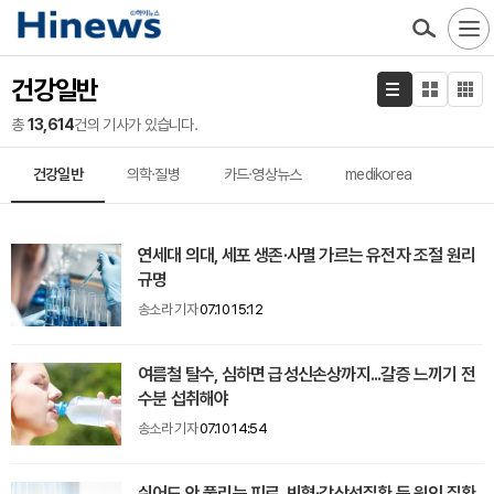
건강일반
총
13,614
건의 기사가 있습니다.
건강일반
의학·질병
카드·영상뉴스
medikorea
연세대 의대, 세포 생존·사멸 가르는 유전자 조절 원리
규명
송소라 기자
07.10 15:12
여름철 탈수, 심하면 급성신손상까지...갈증 느끼기 전
수분 섭취해야
송소라 기자
07.10 14:54
쉬어도 안 풀리는 피로, 빈혈·갑상선질환 등 원인 질환