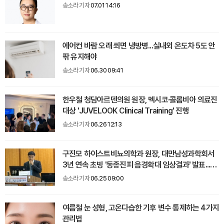
송소라 기자
07.01 14:16
에어컨 바람 오래 쐬면 냉방병...실내외 온도차 5도 안
팎 유지해야
송소라 기자
06.30 09:41
한우철 청담아르덴의원 원장, 멕시코·콜롬비아 의료진
대상 'JUVELOOK Clinical Training' 진행
송소라 기자
06.26 12:13
구진모 하이스트비뇨의학과 원장, 대만남성과학회서
3년 연속 초빙 '동종진피 음경확대 임상결과' 발표...감
사패 수상
송소라 기자
06.25 09:00
여름철 눈 성형, 고온다습한 기후 변수 통제하는 4가지
관리법