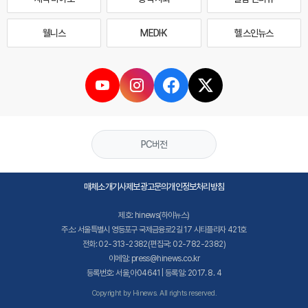
웰니스
MEDI·K
헬스인뉴스
PC버전
매체소개
기사제보
광고문의
개인정보처리방침
제호: hinews(하이뉴스)
주소: 서울특별시 영등포구 국제금융로2길 17 시티플라자 421호
전화: 02-313-2382(편집국: 02-782-2382)
이메일: press@hinews.co.kr
등록번호: 서울,아04641 | 등록일: 2017. 8. 4
Copyright by Hinews. All rights reserved.