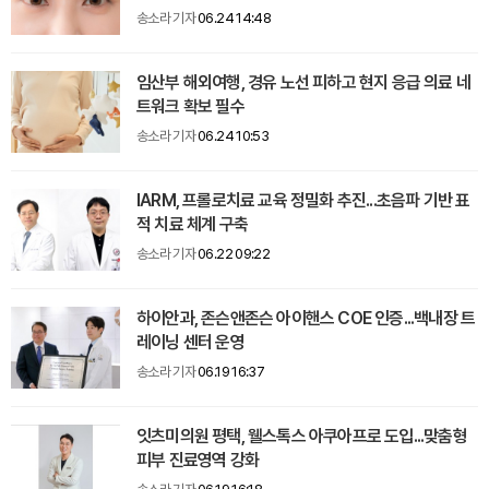
송소라 기자
06.24 14:48
임산부 해외여행, 경유 노선 피하고 현지 응급 의료 네
트워크 확보 필수
송소라 기자
06.24 10:53
IARM, 프롤로치료 교육 정밀화 추진...초음파 기반 표
적 치료 체계 구축
송소라 기자
06.22 09:22
하이안과, 존슨앤존슨 아이핸스 COE 인증...백내장 트
레이닝 센터 운영
송소라 기자
06.19 16:37
잇츠미의원 평택, 웰스톡스 아쿠아프로 도입...맞춤형
피부 진료영역 강화