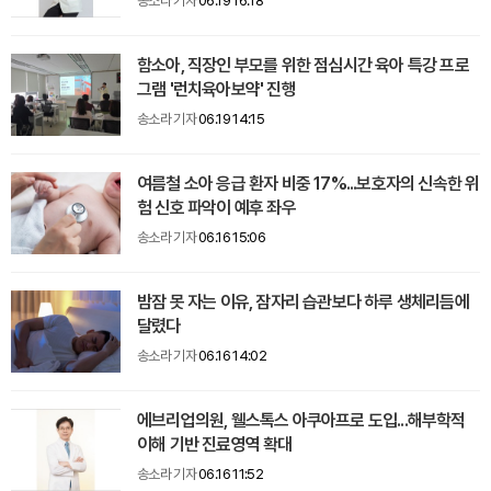
송소라 기자
06.19 16:18
함소아, 직장인 부모를 위한 점심시간 육아 특강 프로
그램 '런치육아보약' 진행
송소라 기자
06.19 14:15
여름철 소아 응급 환자 비중 17%...보호자의 신속한 위
험 신호 파악이 예후 좌우
송소라 기자
06.16 15:06
밤잠 못 자는 이유, 잠자리 습관보다 하루 생체리듬에
달렸다
송소라 기자
06.16 14:02
에브리업의원, 웰스톡스 아쿠아프로 도입...해부학적
이해 기반 진료영역 확대
송소라 기자
06.16 11:52