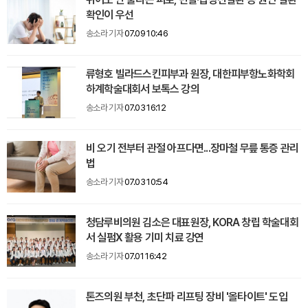
확인이 우선
송소라 기자
07.09 10:46
류형호 빌라드스킨피부과 원장, 대한피부항노화학회
하계학술대회서 보톡스 강의
송소라 기자
07.03 16:12
비 오기 전부터 관절 아프다면...장마철 무릎 통증 관리
법
송소라 기자
07.03 10:54
청담루비의원 김소은 대표원장, KORA 창립 학술대회
서 실펌X 활용 기미 치료 강연
송소라 기자
07.01 16:42
톤즈의원 부천, 초단파 리프팅 장비 '올타이트' 도입