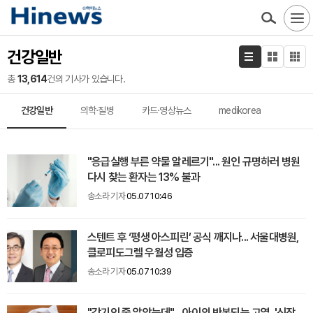
건강일반
총
13,614
건의 기사가 있습니다.
건강일반
의학·질병
카드·영상뉴스
medikorea
"응급실행 부른 약물 알레르기"... 원인 규명하러 병원
다시 찾는 환자는 13% 불과
송소라 기자
05.07 10:46
스텐트 후 ‘평생 아스피린’ 공식 깨지나... 서울대병원,
클로피도그렐 우월성 입증
송소라 기자
05.07 10:39
"감기인 줄 알았는데"... 아이의 반복되는 고열, '신장