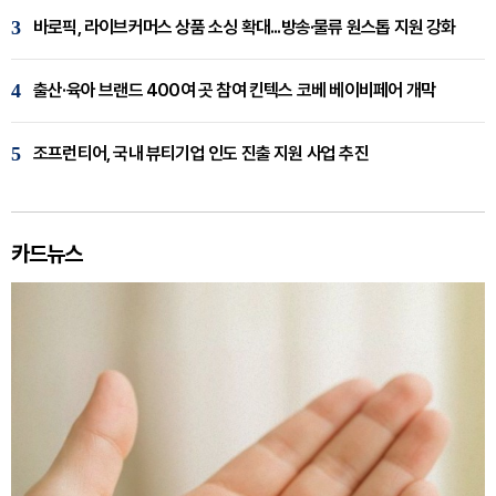
3
바로픽, 라이브커머스 상품 소싱 확대...방송·물류 원스톱 지원 강화
4
출산·육아 브랜드 400여 곳 참여 킨텍스 코베 베이비페어 개막
5
조프런티어, 국내 뷰티기업 인도 진출 지원 사업 추진
카드뉴스