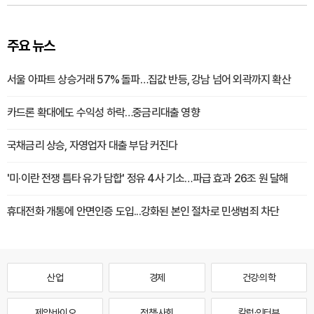
주요 뉴스
서울 아파트 상승거래 57% 돌파…집값 반등, 강남 넘어 외곽까지 확산
카드론 확대에도 수익성 하락…중금리대출 영향
국채금리 상승, 자영업자 대출 부담 커진다
'미·이란 전쟁 틈타 유가 담합' 정유 4사 기소…파급 효과 26조 원 달해
휴대전화 개통에 안면인증 도입...강화된 본인 절차로 민생범죄 차단
산업
경제
건강·의학
제약·바이오
정책·사회
칼럼·인터뷰