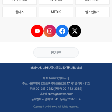
웰니스
MEDI·K
헬스인뉴스
PC버전
매체소개
기사제보
광고문의
개인정보처리방침
제호: hinews(하이뉴스)
주소: 서울특별시 영등포구 국제금융로2길 17 시티플라자 421호
전화: 02-313-2382(편집국: 02-782-2382)
이메일: press@hinews.co.kr
등록번호: 서울,아04641 | 등록일: 2017. 8. 4
Copyright by Hinews. All rights reserved.