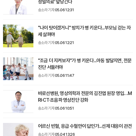
정밀의료’ 앞당긴다
송소라 기자
05.06 12:31
"나이 탓이겠거니" 방치가 병 키운다...부모님 걷는 자
세 살펴야
송소라 기자
05.06 12:21
"조금 더 지켜보자"가 병 키운다...아동 발달지연, 전문
진단 서둘러야
송소라 기자
05.06 11:47
바로선병원, 영상의학과 전문의 김진엽 원장 영입…M
RI∙CT∙초음파 영상진단 강화
송소라 기자
05.06 10:51
어르신 빈혈, 응급 수혈만이 답인가...선제 대응이 관건
송소라 기자
05.04 13:26