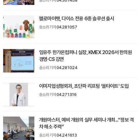
송소라 기자
04.30 14:08
헬로마이펫, 다이소 전용 6종 솔루션 출시
송소라 기자
04.28 10:57
임유주 한가온컴퍼니 실장, KMEX 2026서 한의원
경영·CS 강연
송소라 기자
04.28 10:24
이미지업성형외과, 초단파 리프팅 ‘올타이트’ 도입
송소라 기자
04.27 13:16
개원마스터, 예비 개원의 실무 세미나 개최...“정보 격
차 해소 주력”
송소라 기자
04.24 16:13