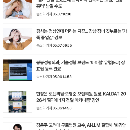
흉터' 남길 수도
송소라 기자
05.07 10:30
검사는 정상인데 머리는 지끈... 장남·장녀 짓누르는 '가
족 중압감' 경보
송소라 기자
05.07 09:55
봉봉성형외과, 가슴성형 브랜드 ‘바이볼’ 유럽(EU) 상
표권 등록 완료
송소라 기자
05.06 14:58
현정은 로렌의원·오명준 오앤의원 원장, KALDAT 20
26서 ‘RF 에너지 전달 메커니즘’ 강연
송소라 기자
05.06 14:56
강은주 고려대 구로병원 교수, AI·LLM 결합해 ‘희귀암