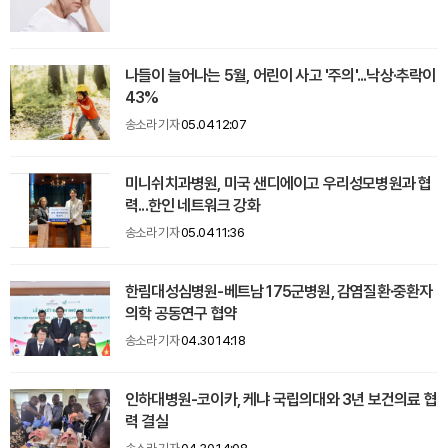
나들이 늘어나는 5월, 어린이 사고 '주의'...낙상·추락이
43%
송소라 기자
05.04 12:07
미니쉬치과병원, 미국 샌디에이고 우리성모병원과 협
력...한인 네트워크 강화
송소라 기자
05.04 11:36
한림대성심병원-베트남 175군병원, 감염질환·중환자
의학 공동연구 협약
송소라 기자
04.30 14:18
인하대병원-코이카, 케냐 국립의대와 3년 보건의료 협
력 결실