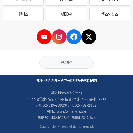
웰니스
MEDI·K
헬스인뉴스
PC버전
매체소개
기사제보
광고문의
개인정보처리방침
제호: hinews(하이뉴스)
주소: 서울특별시 영등포구 국제금융로2길 17 시티플라자 421호
전화: 02-313-2382(편집국: 02-782-2382)
이메일: press@hinews.co.kr
등록번호: 서울,아04641 | 등록일: 2017. 8. 4
Copyright by Hinews. All rights reserved.