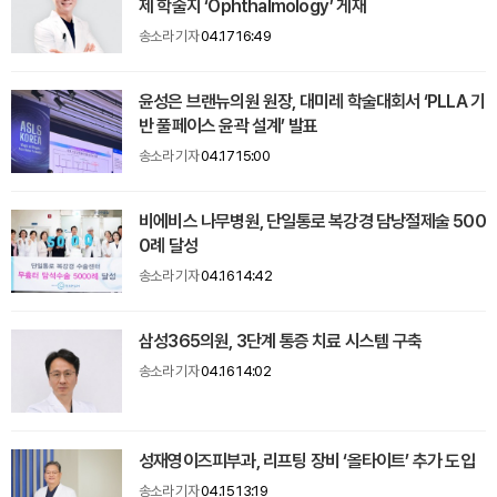
제 학술지 ‘Ophthalmology’ 게재
송소라 기자
04.17 16:49
윤성은 브랜뉴의원 원장, 대미레 학술대회서 ‘PLLA 기
반 풀페이스 윤곽 설계’ 발표
송소라 기자
04.17 15:00
비에비스 나무병원, 단일통로 복강경 담낭절제술 500
0례 달성
송소라 기자
04.16 14:42
삼성365의원, 3단계 통증 치료 시스템 구축
송소라 기자
04.16 14:02
성재영이즈피부과, 리프팅 장비 ‘올타이트’ 추가 도입
송소라 기자
04.15 13:19