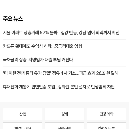
주요 뉴스
서울 아파트 상승거래 57% 돌파…집값 반등, 강남 넘어 외곽까지 확산
카드론 확대에도 수익성 하락…중금리대출 영향
국채금리 상승, 자영업자 대출 부담 커진다
'미·이란 전쟁 틈타 유가 담합' 정유 4사 기소…파급 효과 26조 원 달해
휴대전화 개통에 안면인증 도입...강화된 본인 절차로 민생범죄 차단
산업
경제
건강·의학
제약·바이오
정책·사회
칼럼·인터뷰