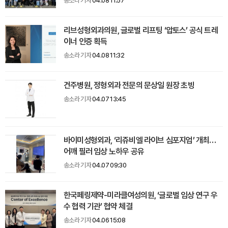
송소라 기자
04.08 11:57
리브성형외과의원, 글로벌 리프팅 ‘압토스’ 공식 트레
이너 인증 획득
송소라 기자
04.08 11:32
건주병원, 정형외과 전문의 문상일 원장 초빙
송소라 기자
04.07 13:45
바이미성형외과, ‘리쥬비엘 라이브 심포지엄’ 개최…
어깨 필러 임상 노하우 공유
송소라 기자
04.07 09:30
한국페링제약-미라클여성의원, ‘글로벌 임상 연구 우
수 협력 기관’ 협약 체결
송소라 기자
04.06 15:08