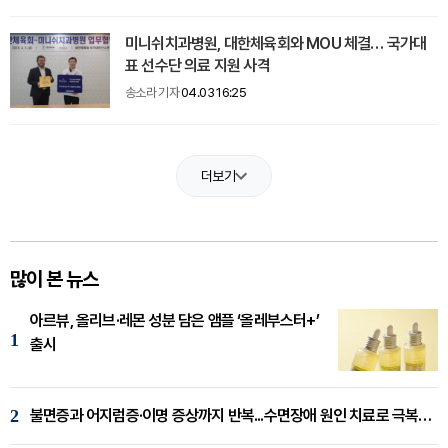
미니쉬치과병원, 대한체육회와 MOU 체결… 국가대
표 선수단 의료 지원 사격
송소라 기자
04.03 16:25
더보기
많이 본 뉴스
아르뷰, 올리브·레몬 성분 담은 앰플 ‘올레부스터+’
1
출시
2
불면증과 어지럼증·이명 증상까지 반복...수면장애 원인 치료로 극복해야