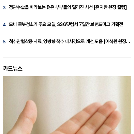
3
정관수술을 바라보는 젊은 부부들의 달라진 시선 [윤지환 원장 칼럼]
4
모바 로봇청소기 주요 모델, SSG닷컴서 7일간 브랜드마크 기획전
5
척추관협착증 치료, 양방향 척추 내시경으로 개선 도움 [이석원 원장 칼럼]
카드뉴스