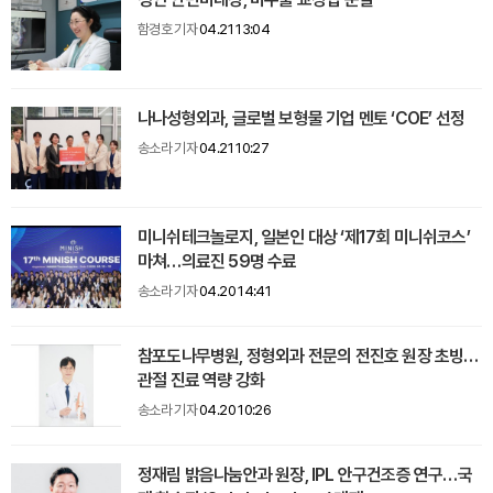
함경호 기자
04.21 13:04
나나성형외과, 글로벌 보형물 기업 멘토 ‘COE’ 선정
송소라 기자
04.21 10:27
미니쉬테크놀로지, 일본인 대상 ‘제17회 미니쉬코스’
마쳐…의료진 59명 수료
송소라 기자
04.20 14:41
참포도나무병원, 정형외과 전문의 전진호 원장 초빙…
관절 진료 역량 강화
송소라 기자
04.20 10:26
정재림 밝음나눔안과 원장, IPL 안구건조증 연구…국