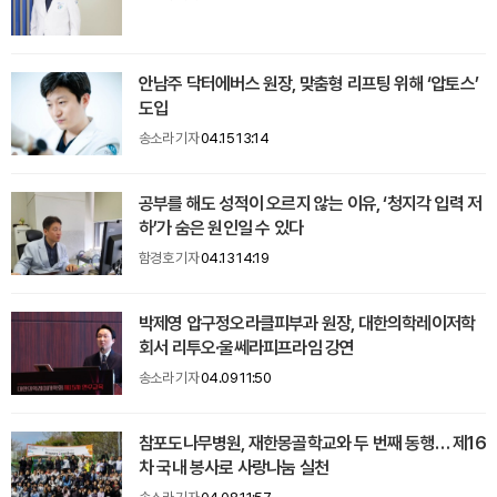
안남주 닥터에버스 원장, 맞춤형 리프팅 위해 ‘압토스’
도입
송소라 기자
04.15 13:14
공부를 해도 성적이 오르지 않는 이유, ‘청지각 입력 저
하’가 숨은 원인일 수 있다
함경호 기자
04.13 14:19
박제영 압구정오라클피부과 원장, 대한의학레이저학
회서 리투오·울쎄라피프라임 강연
송소라 기자
04.09 11:50
참포도나무병원, 재한몽골학교와 두 번째 동행… 제16
차 국내 봉사로 사랑나눔 실천