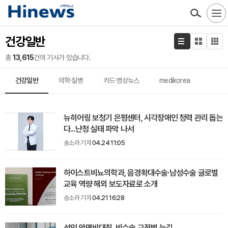
건강일반
총
13,615
건의 기사가 있습니다.
건강일반
의학·질병
카드·영상뉴스
medikorea
뉴히어링 보청기 은평센터, 시각장애인 청력 관리 돕는
다...난청 실태 파악 나서
송소라 기자
04.24 11:05
하이스트비뇨의학과, 음경확대수술·남성수술 글로벌
교육 역량 해외 보도자료로 소개
송소라 기자
04.21 16:28
성인 안면비대칭, 비수술 교정법 눈길