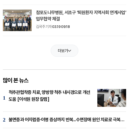
참포도나무병원, 서초구 ‘퇴원환자 지역사회 연계사업’
업무협약 체결
김국주 기자
03.19 09:18
더보기
많이 본 뉴스
척추관협착증 치료, 양방향 척추 내시경으로 개선
1
도움 [이석원 원장 칼럼]
2
불면증과 어지럼증·이명 증상까지 반복...수면장애 원인 치료로 극복해야