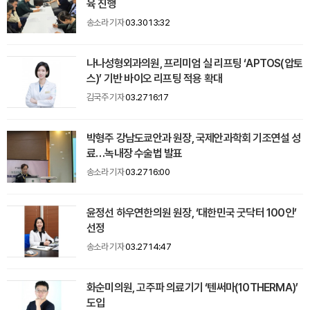
육 진행
송소라 기자
03.30 13:32
나나성형외과의원, 프리미엄 실 리프팅 ‘APTOS(압토
스)’ 기반 바이오 리프팅 적용 확대
김국주 기자
03.27 16:17
박형주 강남도쿄안과 원장, 국제안과학회 기조연설 성
료…녹내장 수술법 발표
송소라 기자
03.27 16:00
윤정선 하우연한의원 원장, ‘대한민국 굿닥터 100인’
선정
송소라 기자
03.27 14:47
화순미의원, 고주파 의료기기 ‘텐써마(10THERMA)’
도입