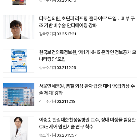
김국주 기자
03.26 10:15
디토셀의원, 초단파 리프팅 ‘올타이트’ 도입… 피부 구
조 기반 비수술 안티에이징 강화
김국주 기자
03.25 17:21
한국보건의료정보원, ‘제1기 KHIS 온라인 정보공개 모
니터링단’ 모집
김국주 기자
03.21 12:29
서울연세병원, 봄철 외상 환자 급증 대비 ‘응급외상 수
술 체계’ 강화
김국주 기자
03.21 12:18
이승순 한림대춘천성심병원 교수, 장내 미생물 활용한
CRE 제어 원천기술 연구 착수
송소라 기자
03.20 15:57