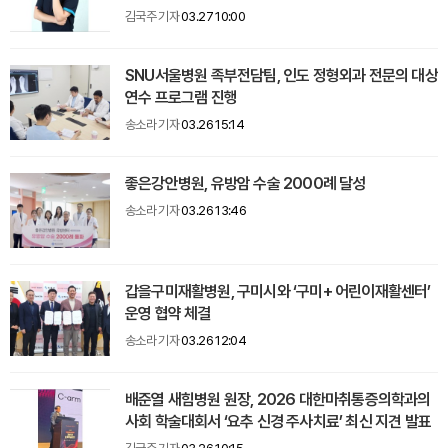
김국주 기자
03.27 10:00
SNU서울병원 족부전담팀, 인도 정형외과 전문의 대상
연수 프로그램 진행
송소라 기자
03.26 15:14
좋은강안병원, 유방암 수술 2000례 달성
송소라 기자
03.26 13:46
갑을구미재활병원, 구미시와 ‘구미+ 어린이재활센터’
운영 협약 체결
송소라 기자
03.26 12:04
배준열 새힘병원 원장, 2026 대한마취통증의학과의
사회 학술대회서 ‘요추 신경 주사치료’ 최신 지견 발표