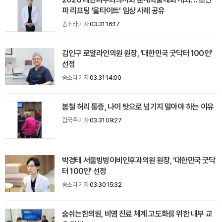
파 리프팅 ‘올타이트’ 임상 사례 공유
송소라 기자
03.31 16:17
김인구 로얄라인의원 원장, ‘대한민국 굿닥터 100인’
선정
송소라 기자
03.31 14:00
봄철 허리 통증, 나이 탓으로 넘기지 말아야 하는 이유
김국주 기자
03.31 09:27
박경태 서울빙빙이비인후과의원 원장, ‘대한민국 굿닥
터 100인’ 선정
송소라 기자
03.30 15:32
숨쉬는한의원, 비염 진료 체계 고도화를 위한 내부 교