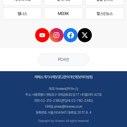
웰니스
MEDI·K
헬스인뉴스
PC버전
매체소개
기사제보
광고문의
개인정보처리방침
제호: hinews(하이뉴스)
주소: 서울특별시 영등포구 국제금융로2길 17 시티플라자 421호
전화: 02-313-2382(편집국: 02-782-2382)
이메일: press@hinews.co.kr
등록번호: 서울,아04641 | 등록일: 2017. 8. 4
Copyright by Hinews. All rights reserved.