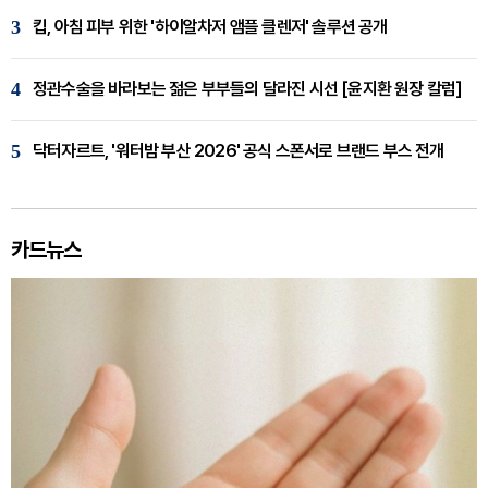
3
킵, 아침 피부 위한 '하이알차저 앰플 클렌저' 솔루션 공개
4
정관수술을 바라보는 젊은 부부들의 달라진 시선 [윤지환 원장 칼럼]
5
닥터자르트, '워터밤 부산 2026' 공식 스폰서로 브랜드 부스 전개
카드뉴스