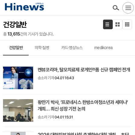
건강일반
총
13,615
건의 기사가 있습니다.
건강일반
의학·질병
카드·영상뉴스
medikorea
켄뷰코리아, 탈모치료제 로게인®폼 신규 캠페인 전개
송소라 기자
04.01 16:43
황만기 박사, ‘프로네시스 한방소아청소년과 세미나’
개최… 최신 성장 기전 논의
송소라 기자
04.01 15:31
2026 대한피부과의사회 춘계학술대회 개최… 초단