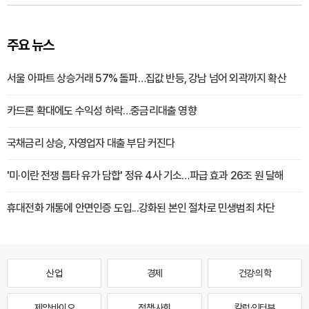
주요 뉴스
서울 아파트 상승거래 57% 돌파…집값 반등, 강남 넘어 외곽까지 확산
카드론 확대에도 수익성 하락…중금리대출 영향
국채금리 상승, 자영업자 대출 부담 커진다
'미·이란 전쟁 틈타 유가 담합' 정유 4사 기소…파급 효과 26조 원 달해
휴대전화 개통에 안면인증 도입...강화된 본인 절차로 민생범죄 차단
산업
경제
건강·의학
제약·바이오
정책·사회
칼럼·인터뷰