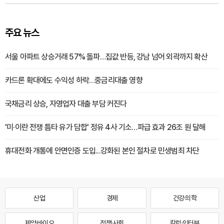
주요 뉴스
서울 아파트 상승거래 57% 돌파…집값 반등, 강남 넘어 외곽까지 확산
카드론 확대에도 수익성 하락…중금리대출 영향
국채금리 상승, 자영업자 대출 부담 커진다
'미·이란 전쟁 틈타 유가 담합' 정유 4사 기소…파급 효과 26조 원 달해
휴대전화 개통에 안면인증 도입...강화된 본인 절차로 민생범죄 차단
산업
경제
건강·의학
제약·바이오
정책·사회
칼럼·인터뷰