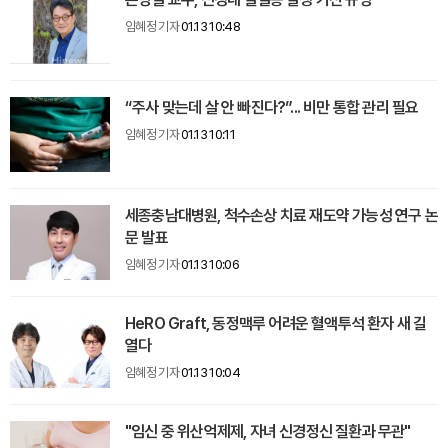
임혜정 기자
01.13 10:48
“주사 맞는데 살 안 빠진다?”... 비만 통합 관리 필요
임혜정 기자
01.13 10:11
세종충남대병원, 척수손상 치료 재도약 가능성 연구 논
문 발표
임혜정 기자
01.13 10:06
HeRO Graft, 동정맥루 어려운 혈액투석 환자 새 길
열다
임혜정 기자
01.13 10:04
"임신 중 위산억제제, 자녀 신경정신 질환과 무관"