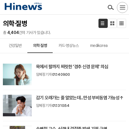
의학·질병
총
4,404
건의 기사가 있습니다.
건강일반
의학·질병
카드·영상뉴스
medikorea
목에서 팔까지 찌릿한 '경추 신경 문제' 의심
임혜정 기자
01.14 09:00
감기 오래가는 줄 알았는데...만성 부비동염 가능성↑
임혜정 기자
01.13 10:54
손병철 교수, 신경내 결절종 발생 기전 규명