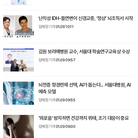
난치성 IDH-돌연변이 신경교종, ‘정상’ 뇌조직서 시작
임혜정 기자
01.09 10:11
김원 보라매병원 교수, 서울대 학술연구교육상 수상
임혜정 기자
01.09 09:57
뇌전증 항경련제 선택, AI가 돕는다... 서울대병원, AI
예측 모델
임혜정 기자
01.09 09:55
'외로움' 방치하면 건강까지 위태, 조기 대응이 중요
임혜정 기자
01.09 09:00