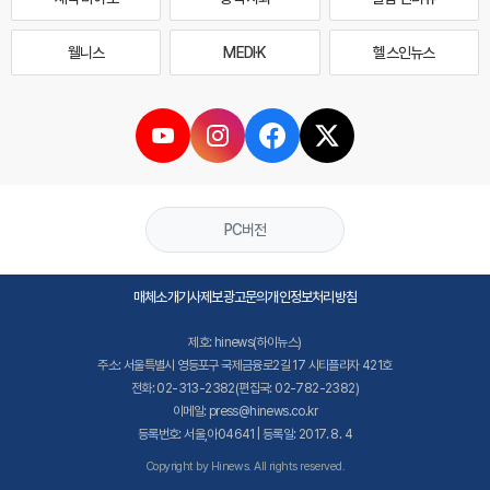
웰니스
MEDI·K
헬스인뉴스
PC버전
매체소개
기사제보
광고문의
개인정보처리방침
제호: hinews(하이뉴스)
주소: 서울특별시 영등포구 국제금융로2길 17 시티플라자 421호
전화: 02-313-2382(편집국: 02-782-2382)
이메일: press@hinews.co.kr
등록번호: 서울,아04641 | 등록일: 2017. 8. 4
Copyright by Hinews. All rights reserved.