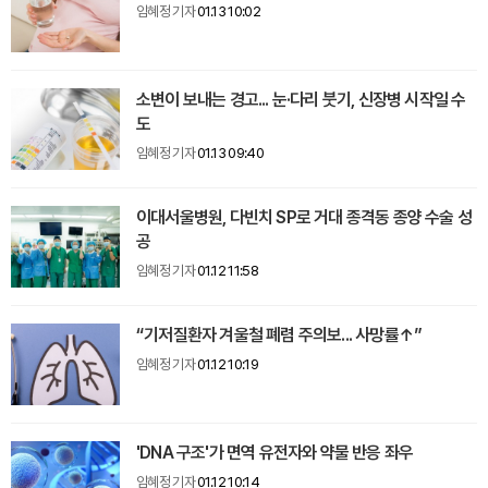
임혜정 기자
01.13 10:02
소변이 보내는 경고... 눈·다리 붓기, 신장병 시작일 수
도
임혜정 기자
01.13 09:40
이대서울병원, 다빈치 SP로 거대 종격동 종양 수술 성
공
임혜정 기자
01.12 11:58
“기저질환자 겨울철 폐렴 주의보... 사망률↑”
임혜정 기자
01.12 10:19
'DNA 구조'가 면역 유전자와 약물 반응 좌우
임혜정 기자
01.12 10:14