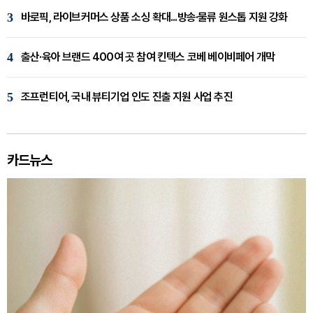
3
바로픽, 라이브커머스 상품 소싱 확대...방송·물류 원스톱 지원 강화
4
출산·육아 브랜드 400여 곳 참여 킨텍스 코베 베이비페어 개막
5
조프런티어, 국내 뷰티기업 인도 진출 지원 사업 추진
카드뉴스