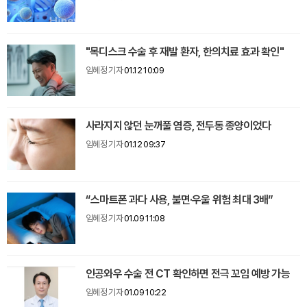
"목디스크 수술 후 재발 환자, 한의치료 효과 확인"
임혜정 기자
01.12 10:09
사라지지 않던 눈꺼풀 염증, 전두동 종양이었다
임혜정 기자
01.12 09:37
“스마트폰 과다 사용, 불면·우울 위험 최대 3배”
임혜정 기자
01.09 11:08
인공와우 수술 전 CT 확인하면 전극 꼬임 예방 가능
임혜정 기자
01.09 10:22