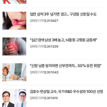
입안 상처 3주 넘기면 경고... 구강암 신호일 수도
임혜정 기자
12.31 09:27
"심근경색 남성 3배 높고, 뇌졸중 고령층 급증세"
임혜정 기자
12.30 12:39
"신장 낭종 방치하면 신부전까지... 50% 유전 위험"
임혜정 기자
12.30 10:42
김효수·민상일 교수, 국가 R&D 우수성과 100선 선정
임혜정 기자
12.30 10:10