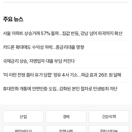
주요 뉴스
서울 아파트 상승거래 57% 돌파…집값 반등, 강남 넘어 외곽까지 확산
카드론 확대에도 수익성 하락…중금리대출 영향
국채금리 상승, 자영업자 대출 부담 커진다
'미·이란 전쟁 틈타 유가 담합' 정유 4사 기소…파급 효과 26조 원 달해
휴대전화 개통에 안면인증 도입...강화된 본인 절차로 민생범죄 차단
산업
경제
건강·의학
제약·바이오
정책·사회
칼럼·인터뷰