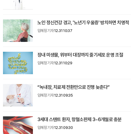
노인 정신건강 경고, '노년기 우울증' 방치하면 치명적
임혜정 기자
12.31 10:37
장내 미생물, 위부터 대장까지 줄기세포 운명 조절
임혜정 기자
12.31 10:29
“녹내장, 치료제 전환만으로 진행 늦춘다”
임혜정 기자
12.31 09:35
3세대 스텐트 환자, 항혈소판제 3~6개월로 충분
임혜정 기자
12.31 09:30