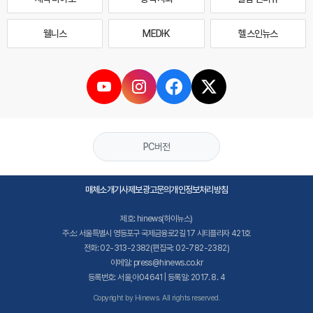
웰니스
MEDI·K
헬스인뉴스
PC버전
매체소개
기사제보
광고문의
개인정보처리방침
제호: hinews(하이뉴스)
주소: 서울특별시 영등포구 국제금융로2길 17 시티플라자 421호
전화: 02-313-2382(편집국: 02-782-2382)
이메일: press@hinews.co.kr
등록번호: 서울,아04641 | 등록일: 2017. 8. 4
Copyright by Hinews. All rights reserved.