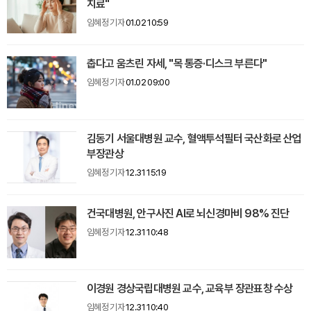
치료"
임혜정 기자
01.02 10:59
춥다고 움츠린 자세, "목 통증·디스크 부른다"
임혜정 기자
01.02 09:00
김동기 서울대병원 교수, 혈액투석필터 국산화로 산업
부장관상
임혜정 기자
12.31 15:19
건국대병원, 안구사진 AI로 뇌신경마비 98% 진단
임혜정 기자
12.31 10:48
이경원 경상국립대병원 교수, 교육부 장관표창 수상
임혜정 기자
12.31 10:40