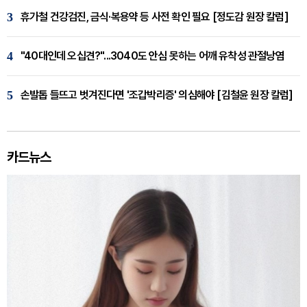
3
휴가철 건강검진, 금식·복용약 등 사전 확인 필요 [정도감 원장 칼럼]
4
"40대인데 오십견?"...3040도 안심 못하는 어깨 유착성 관절낭염
5
손발톱 들뜨고 벗겨진다면 '조갑박리증' 의심해야 [김철윤 원장 칼럼]
카드뉴스