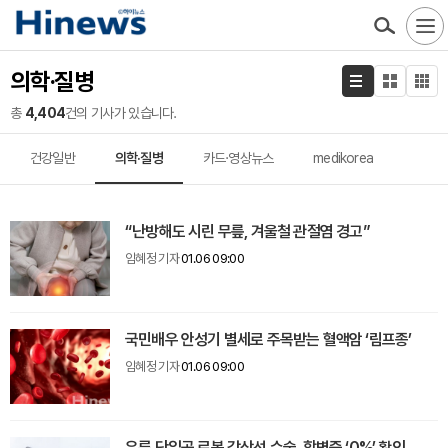
의학·질병
총
4,404
건의 기사가 있습니다.
건강일반
의학·질병
카드·영상뉴스
medikorea
“난방해도 시린 무릎, 겨울철 관절염 경고”
임혜정 기자
01.06 09:00
국민배우 안성기 별세로 주목받는 혈액암 ‘림프종’
임혜정 기자
01.06 09:00
유륜 단일공 로봇 갑상선 수술, 합병증 ‘0%’ 확인