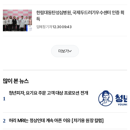
한림대동탄성심병원, 국제두드러기우수센터 인증 획
득
임혜정 기자
12.30 09:43
더보기
많이 본 뉴스
청년피자, 요기요 주문 고객 대상 프로모션 전개
1
2
허리 MRI는 정상인데 계속 아픈 이유 [차기용 원장 칼럼]