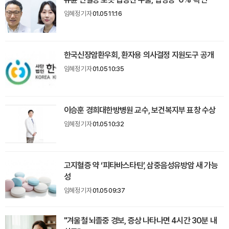
임혜정 기자
01.05 11:16
한국신장암환우회, 환자용 의사결정 지원도구 공개
임혜정 기자
01.05 10:35
이승훈 경희대한방병원 교수, 보건복지부 표창 수상
임혜정 기자
01.05 10:32
고지혈증 약 ‘피타바스타틴’, 삼중음성유방암 새 가능
성
임혜정 기자
01.05 09:37
"겨울철 뇌졸중 경보, 증상 나타나면 4시간 30분 내