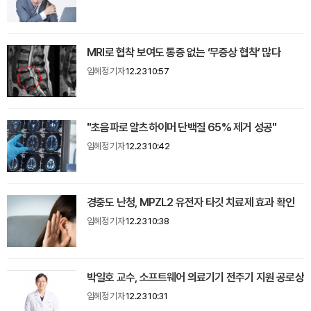
MRI로 협착 보여도 통증 없는 ‘무증상 협착’ 많다
임혜정 기자
12.23 10:57
"초음파로 알츠하이머 단백질 65% 제거 성공"
임혜정 기자
12.23 10:42
경중도 난청, MPZL2 유전자 타깃 치료제 효과 확인
임혜정 기자
12.23 10:38
박일호 교수, 소프트웨어 의료기기 전주기 지원 공로상
임혜정 기자
12.23 10:31