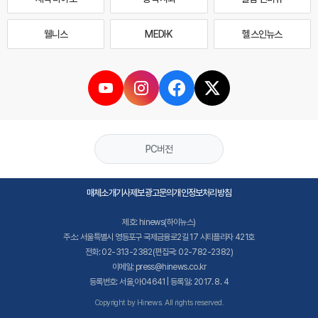
웰니스
MEDI·K
헬스인뉴스
PC버전
매체소개
기사제보
광고문의
개인정보처리방침
제호: hinews(하이뉴스)
주소: 서울특별시 영등포구 국제금융로2길 17 시티플라자 421호
전화: 02-313-2382(편집국: 02-782-2382)
이메일: press@hinews.co.kr
등록번호: 서울,아04641 | 등록일: 2017. 8. 4
Copyright by Hinews. All rights reserved.