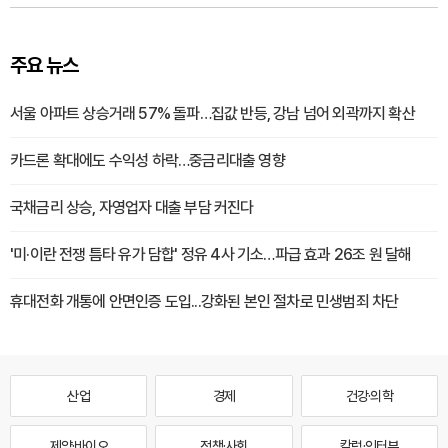
주요 뉴스
서울 아파트 상승거래 57% 돌파…집값 반등, 강남 넘어 외곽까지 확산
카드론 확대에도 수익성 하락…중금리대출 영향
국채금리 상승, 자영업자 대출 부담 커진다
'미·이란 전쟁 틈타 유가 담합' 정유 4사 기소…파급 효과 26조 원 달해
휴대전화 개통에 안면인증 도입...강화된 본인 절차로 민생범죄 차단
산업
경제
건강·의학
제약·바이오
정책·사회
칼럼·인터뷰