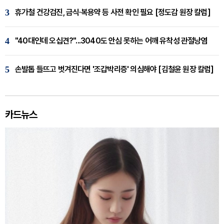
3
휴가철 건강검진, 금식·복용약 등 사전 확인 필요 [정도감 원장 칼럼]
4
"40대인데 오십견?"...3040도 안심 못하는 어깨 유착성 관절낭염
5
손발톱 들뜨고 벗겨진다면 '조갑박리증' 의심해야 [김철윤 원장 칼럼]
카드뉴스