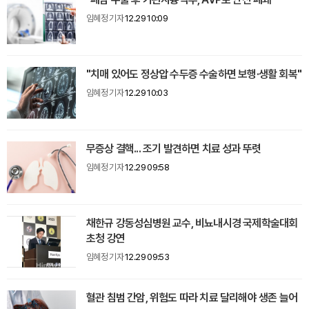
임혜정 기자
12.29 10:09
"치매 있어도 정상압 수두증 수술하면 보행·생활 회복"
임혜정 기자
12.29 10:03
무증상 결핵... 조기 발견하면 치료 성과 뚜렷
임혜정 기자
12.29 09:58
채한규 강동성심병원 교수, 비뇨내시경 국제학술대회
초청 강연
임혜정 기자
12.29 09:53
혈관 침범 간암, 위험도 따라 치료 달리해야 생존 늘어