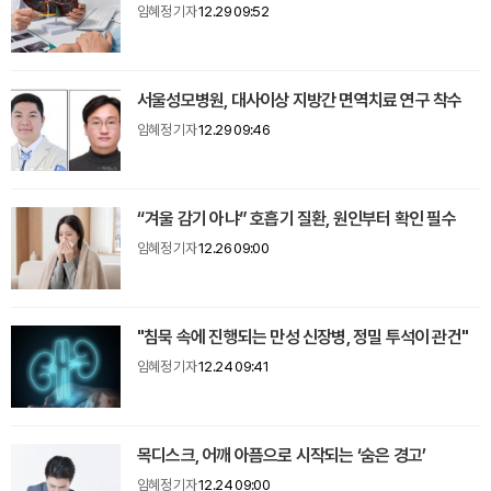
임혜정 기자
12.29 09:52
서울성모병원, 대사이상 지방간 면역치료 연구 착수
임혜정 기자
12.29 09:46
“겨울 감기 아냐” 호흡기 질환, 원인부터 확인 필수
임혜정 기자
12.26 09:00
"침묵 속에 진행되는 만성 신장병, 정밀 투석이 관건"
임혜정 기자
12.24 09:41
목디스크, 어깨 아픔으로 시작되는 ‘숨은 경고’
임혜정 기자
12.24 09:00