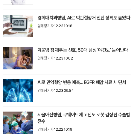
경희대치과병원, AI로 턱관절장애 진단 정확도 높였다
임혜정 기자
12.23 10:18
겨울밤 잠 깨우는 신호, 50대 남성 '야간뇨' 늘어난다
임혜정 기자
12.23 10:02
AI로 면역항암 반응 예측... EGFR 폐암 치료 새 단서
임혜정 기자
12.23 09:54
서울아산병원, 쿠웨이트에 고난도 로봇 갑상선 수술법
전수
임혜정 기자
12.22 10:19