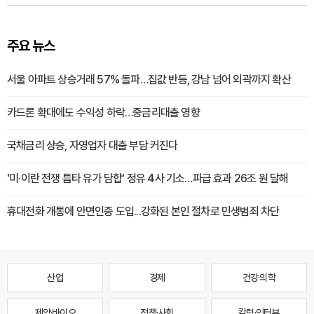
주요 뉴스
서울 아파트 상승거래 57% 돌파…집값 반등, 강남 넘어 외곽까지 확산
카드론 확대에도 수익성 하락…중금리대출 영향
국채금리 상승, 자영업자 대출 부담 커진다
'미·이란 전쟁 틈타 유가 담합' 정유 4사 기소…파급 효과 26조 원 달해
휴대전화 개통에 안면인증 도입...강화된 본인 절차로 민생범죄 차단
산업
경제
건강·의학
제약·바이오
정책·사회
칼럼·인터뷰