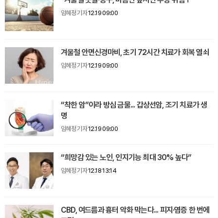
임혜정 기자
12.19 09:00
겨울철 안면신경마비, 초기 72시간 치료가 회복 열쇠
임혜정 기자
12.19 09:00
“착한 암”이라 방심 금물... 갑상선암, 조기 치료가 생
명
임혜정 기자
12.19 09:00
“희망감 있는 노인, 인지기능 최대 30% 높다”
임혜정 기자
12.18 13:14
CBD, 여드름과 흉터 악화 막는다... 피지·염증 한 번에