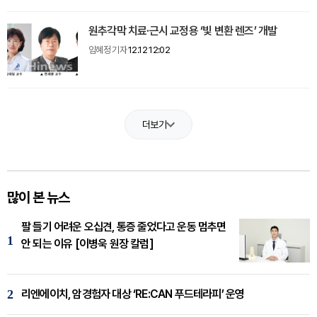
원추각막 치료·근시 교정용 ‘빛 변환 렌즈’ 개발
임혜정 기자
12.12 12:02
더보기
많이 본 뉴스
팔 들기 어려운 오십견, 통증 줄었다고 운동 멈추면
1
안 되는 이유 [이병욱 원장 칼럼]
2
리엔에이치, 암경험자 대상 ‘RE:CAN 푸드테라피’ 운영