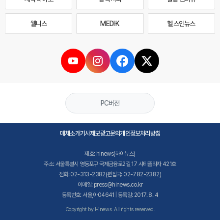
웰니스
MEDI·K
헬스인뉴스
PC버전
매체소개
기사제보
광고문의
개인정보처리방침
제호: hinews(하이뉴스)
주소: 서울특별시 영등포구 국제금융로2길 17 시티플라자 421호
전화: 02-313-2382(편집국: 02-782-2382)
이메일: press@hinews.co.kr
등록번호: 서울,아04641 | 등록일: 2017. 8. 4
Copyright by Hinews. All rights reserved.