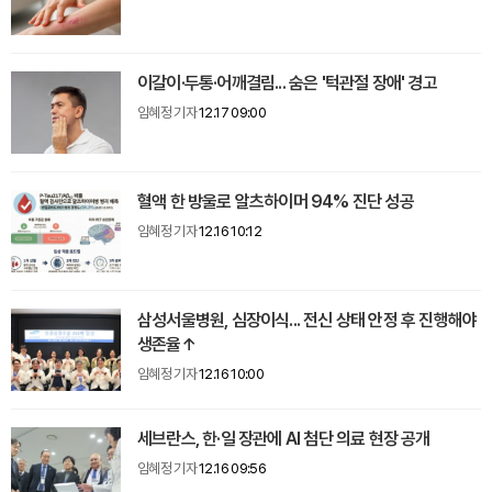
이갈이·두통·어깨결림... 숨은 '턱관절 장애' 경고
임혜정 기자
12.17 09:00
혈액 한 방울로 알츠하이머 94% 진단 성공
임혜정 기자
12.16 10:12
삼성서울병원, 심장이식... 전신 상태 안정 후 진행해야
생존율↑
임혜정 기자
12.16 10:00
세브란스, 한·일 장관에 AI 첨단 의료 현장 공개
임혜정 기자
12.16 09:56