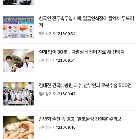
한국인 전두측두엽치매, 얼굴인식장애·탈억제 두드러
져
임혜정 기자
12.16 09:54
절개 없이 30분... 다발성 뇌전이 치료 새 선택지
임혜정 기자
12.16 09:51
김태진 건국대병원 교수, 산부인과 로봇수술 500건
임혜정 기자
12.16 09:47
송년회 술잔 속 경고, '알코올성 간질환' 주의보
임혜정 기자
12.16 09:40