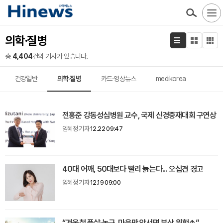
의학·질병
총
4,404
건의 기사가 있습니다.
건강일반
의학·질병
카드·영상뉴스
medikorea
전홍준 강동성심병원 교수, 국제 신경중재대회 구연상
임혜정 기자
12.22 09:47
40대 어깨, 50대보다 빨리 늙는다... 오십견 경고
임혜정 기자
12.19 09:00
“겨울철 풋살·농구, 마음만 앞서면 부상 위험↑”