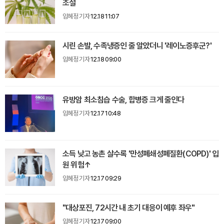
조절
임혜정 기자
12.18 11:07
시린 손발, 수족냉증인 줄 알았더니 '레이노증후군?'
임혜정 기자
12.18 09:00
유방암 최소침습 수술, 합병증 크게 줄인다
임혜정 기자
12.17 10:48
소득 낮고 농촌 살수록 '만성폐쇄성폐질환(COPD)' 입
원 위험↑
임혜정 기자
12.17 09:29
"대상포진, 72시간 내 초기 대응이 예후 좌우"
임혜정 기자
12.17 09:00