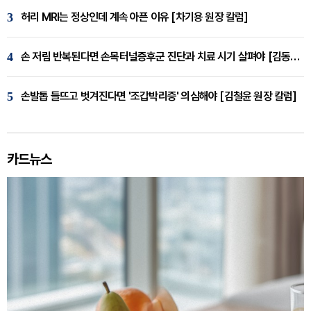
3
허리 MRI는 정상인데 계속 아픈 이유 [차기용 원장 칼럼]
4
손 저림 반복된다면 손목터널증후군 진단과 치료 시기 살펴야 [김동현 원장 칼럼]
5
손발톱 들뜨고 벗겨진다면 '조갑박리증' 의심해야 [김철윤 원장 칼럼]
카드뉴스