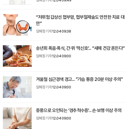
임혜정 기자
12.04 09:49
“저위험 갑상선 협부암, 협부절제술도 안전한 치료 대
안”
임혜정 기자
12.04 09:38
송년회 폭음·폭식, 간·위 ‘적신호’... “새해 건강 흔든다”
임혜정 기자
12.04 09:00
겨울철 심근경색 경고... "가슴 통증 20분 이상 주의"
임혜정 기자
12.04 09:00
중풍으로 오인되는 ‘경추척수증’... 손·보행 이상 주의
임혜정 기자
12.04 09:00