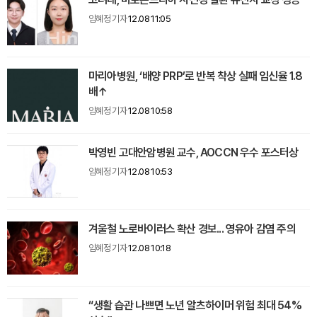
임혜정 기자
12.08 11:05
마리아병원, ‘배양 PRP’로 반복 착상 실패 임신율 1.8
배↑
임혜정 기자
12.08 10:58
박영빈 고대안암병원 교수, AOCCN 우수 포스터상
임혜정 기자
12.08 10:53
겨울철 노로바이러스 확산 경보... 영유아 감염 주의
임혜정 기자
12.08 10:18
“생활 습관 나쁘면 노년 알츠하이머 위험 최대 54%