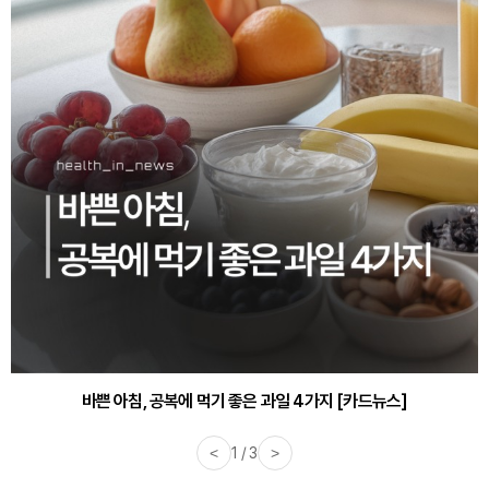
바쁜 아침, 공복에 먹기 좋은 과일 4가지 [카드뉴스]
<
1 / 3
>