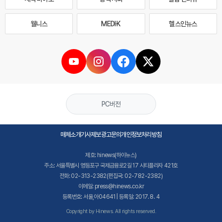
웰니스
MEDI·K
헬스인뉴스
PC버전
매체소개
기사제보
광고문의
개인정보처리방침
제호: hinews(하이뉴스)
주소: 서울특별시 영등포구 국제금융로2길 17 시티플라자 421호
전화: 02-313-2382(편집국: 02-782-2382)
이메일: press@hinews.co.kr
등록번호: 서울,아04641 | 등록일: 2017. 8. 4
Copyright by Hinews. All rights reserved.