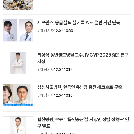
세브란스, 응급실 퇴실 기록 AI로 절반 시간 단축
임혜정 기자
12.04 10:39
최상석 성빈센트병원 교수, IMCVP 2025 젊은 연구
자상
임혜정 기자
12.04 10:12
삼성서울병원, 한국인 유방암 유전체 코호트 구축
임혜정 기자
12.04 10:10
힘찬병원, 로봇 무릎인공관절 ‘시상면 정렬 정확도’ 연
구 발표