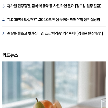
3
휴가철 건강검진, 금식·복용약 등 사전 확인 필요 [정도감 원장 칼럼]
4
"40대인데 오십견?"...3040도 안심 못하는 어깨 유착성 관절낭염
5
손발톱 들뜨고 벗겨진다면 '조갑박리증' 의심해야 [김철윤 원장 칼럼]
카드뉴스