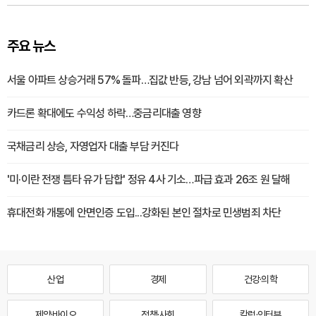
주요 뉴스
서울 아파트 상승거래 57% 돌파…집값 반등, 강남 넘어 외곽까지 확산
카드론 확대에도 수익성 하락…중금리대출 영향
국채금리 상승, 자영업자 대출 부담 커진다
'미·이란 전쟁 틈타 유가 담합' 정유 4사 기소…파급 효과 26조 원 달해
휴대전화 개통에 안면인증 도입...강화된 본인 절차로 민생범죄 차단
산업
경제
건강·의학
제약·바이오
정책·사회
칼럼·인터뷰