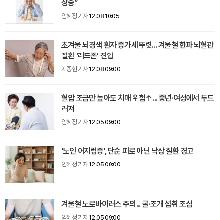
상승”
임혜정 기자
12.08 10:05
초겨울 뇌경색 환자 증가세 뚜렷... 겨울철 한파 뇌혈관
질환 ‘레드존’ 진입
지종현 기자
12.08 09:00
혈압 조금만 높아도 치매 위험↑... 중년·여성에서 두드
러져
임혜정 기자
12.05 09:00
'노인 어지럼증', 단순 피로 아닌 낙상·질환 경고
임혜정 기자
12.05 09:00
겨울철 노로바이러스 주의... 굴·조개 섭취 조심
임혜정 기자
12.05 09:00