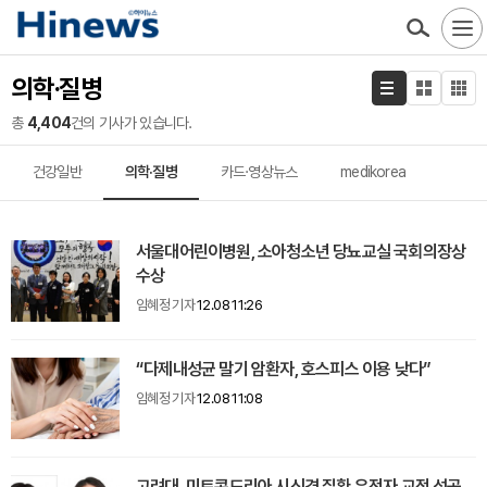
의학·질병
총
4,404
건의 기사가 있습니다.
건강일반
의학·질병
카드·영상뉴스
medikorea
서울대어린이병원, 소아청소년 당뇨교실 국회의장상
수상
임혜정 기자
12.08 11:26
“다제내성균 말기 암환자, 호스피스 이용 낮다”
임혜정 기자
12.08 11:08
고려대, 미토콘드리아 시신경 질환 유전자 교정 성공