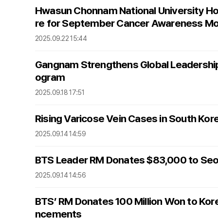
Hwasun Chonnam National University Ho
re for September Cancer Awareness M
2025.09.22 15:44
Gangnam Strengthens Global Leadership i
ogram
2025.09.18 17:51
Rising Varicose Vein Cases in South Ko
2025.09.14 14:59
BTS Leader RM Donates $83,000 to Seoul
2025.09.14 14:56
BTS’ RM Donates 100 Million Won to Kore
ncements