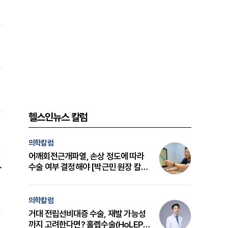
헬스인뉴스 칼럼
의학칼럼
어깨회전근개파열, 손상 정도에 따라
수술 여부 결정해야 [박근민 원장 칼
r
럼]
의학칼럼
거대 전립선비대증 수술, 재발 가능성
까지 고려한다면? 홀렙수술(HoLEP)