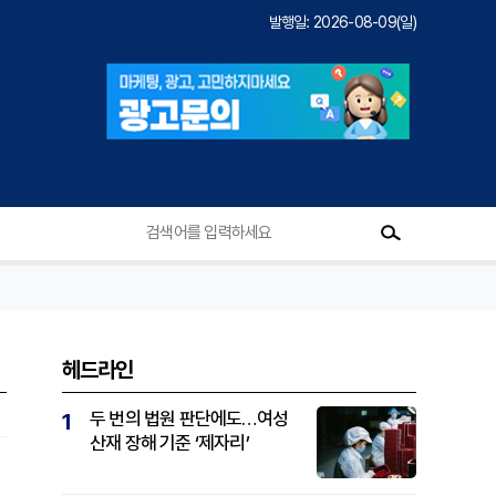
발행일: 2026-08-09(일)
헤드라인
두 번의 법원 판단에도…여성
1
산재 장해 기준 ‘제자리’