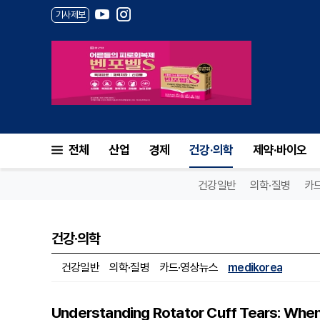
기사제보
전체
산업
경제
건강·의학
제약·바이오
건강일반
의학·질병
카
건강·의학
건강일반
의학·질병
카드·영상뉴스
medikorea
Understanding Rotator Cuff Tears: When