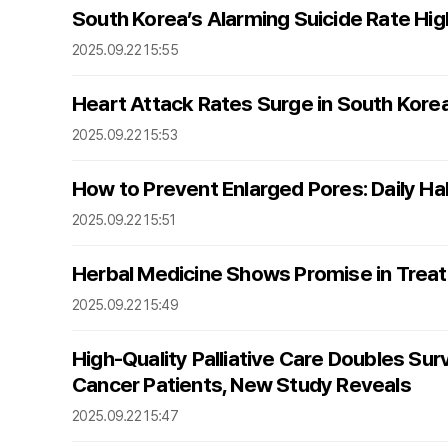
South Korea’s Alarming Suicide Rate Hig
2025.09.22 15:55
Heart Attack Rates Surge in South Korea
2025.09.22 15:53
How to Prevent Enlarged Pores: Daily Hab
2025.09.22 15:51
Herbal Medicine Shows Promise in Treati
2025.09.22 15:49
High-Quality Palliative Care Doubles Su
Cancer Patients, New Study Reveals
2025.09.22 15:47