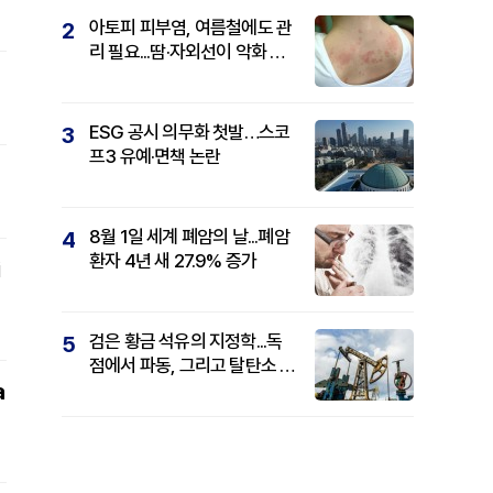
아토피 피부염, 여름철에도 관
2
리 필요...땀·자외선이 악화 요
인
ESG 공시 의무화 첫발…스코
3
프3 유예·면책 논란
8월 1일 세계 폐암의 날...폐암
4
환자 4년 새 27.9% 증가
검은 황금 석유의 지정학...독
5
점에서 파동, 그리고 탈탄소 패
a
권까지