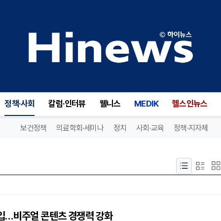
정책·사회
칼럼·인터뷰
웰니스
MEDIK
헬스인뉴스
보건정책
의료학회·세미나
정치
사회·교육
정책·지자체
입…비주얼 콘텐츠 경쟁력 강화