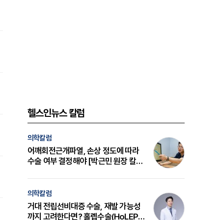
헬스인뉴스 칼럼
의학칼럼
어깨회전근개파열, 손상 정도에 따라
수술 여부 결정해야 [박근민 원장 칼
럼]
의학칼럼
거대 전립선비대증 수술, 재발 가능성
까지 고려한다면? 홀렙수술(HoLEP)