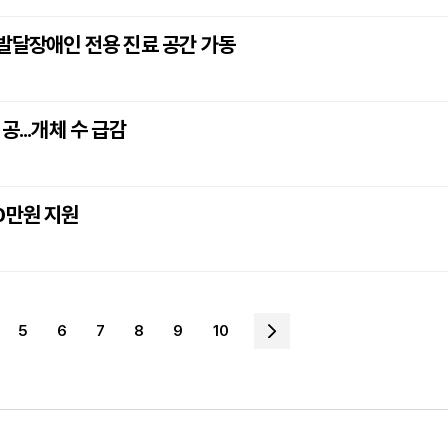
 발달장애인 전용 진료 공간 가동
...개체 수 급감
0만원 지원
5
6
7
8
9
10