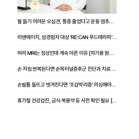
팔 들기 어려운 오십견, 통증 줄었다고 운동 멈추면 안 되는 이유 [이병욱 원장 칼럼]
리엔에이치, 암경험자 대상 ‘RE:CAN 푸드테라피’ 운영
허리 MRI는 정상인데 계속 아픈 이유 [차기용 원장 칼럼]
손 저림 반복된다면 손목터널증후군 진단과 치료 시기 살펴야 [김동현 원장 칼럼]
손발톱 들뜨고 벗겨진다면 '조갑박리증' 의심해야 [김철윤 원장 칼럼]
휴가철 건강검진, 금식·복용약 등 사전 확인 필요 [정도감 원장 칼럼]