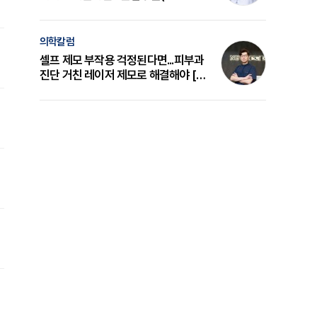
의 원리와 선택 기준 [길건 원장 칼럼]
의학칼럼
셀프 제모 부작용 걱정된다면...피부과
진단 거친 레이저 제모로 해결해야 [변
준석 원장 칼럼]