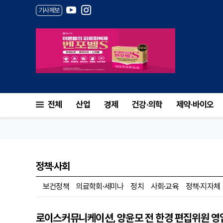
기사제보
전체
산업
경제
건강·의학
제약·바이오
정책·사회
보건정책
의료학회·세미나
정치
사회·교육
정책·지자체
로이스커뮤니케이션, 양윤모 전 한경 편집위원 영