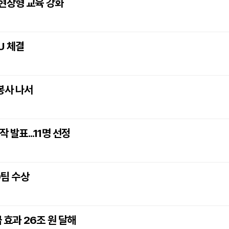
현장형 교육 강화
U 체결
봉사 나서
 발표...11명 선정
0팀 수상
 효과 26조 원 달해