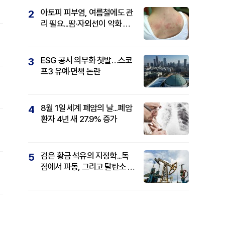
아토피 피부염, 여름철에도 관
2
리 필요...땀·자외선이 악화 요
인
ESG 공시 의무화 첫발…스코
3
프3 유예·면책 논란
8월 1일 세계 폐암의 날...폐암
4
환자 4년 새 27.9% 증가
검은 황금 석유의 지정학...독
5
점에서 파동, 그리고 탈탄소 패
권까지