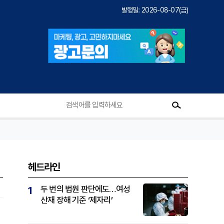
발행일: 2026-08-07(금)
헤드라인
두 번의 법원 판단에도…여성
1
산재 장해 기준 ‘제자리’