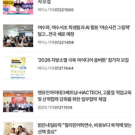
자 모집
박미소 기자
07.22 15:00
여수와, 여수서초 학생들과 AI 활용 '여순사건 그림책'
탈고...전국 배포 예정
박미소 기자
07.22 14:58
'2026 지방소멸 극복 아이디어 솔버톤' 참가자 모집
박미소 기자
07.21 16:44
렛유인하이테크베트남–HACTECH, 고품질 직업교육
및 산학협력 강화를 위한 업무협약 체결
함경호 기자
07.21 15:19
밝은내일유학 "필리핀어학연수, 비용보다 목적에 맞는
선택 중요"