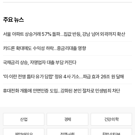
주요 뉴스
서울 아파트 상승거래 57% 돌파…집값 반등, 강남 넘어 외곽까지 확산
카드론 확대에도 수익성 하락…중금리대출 영향
국채금리 상승, 자영업자 대출 부담 커진다
'미·이란 전쟁 틈타 유가 담합' 정유 4사 기소…파급 효과 26조 원 달해
휴대전화 개통에 안면인증 도입...강화된 본인 절차로 민생범죄 차단
산업
경제
건강·의학
제약·바이오
정책·사회
칼럼·인터뷰