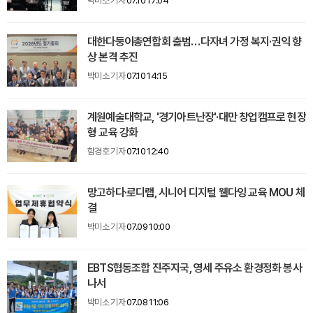
박미소 기자
07.10 17:04
대한다둥이총연합회 출범…다자녀 가정 복지·권익 향
상 본격 추진
박미소 기자
07.10 14:15
계원예술대학교, '경기아트난장'·대만 창업캠프로 현장
형 교육 강화
함경호 기자
07.10 12:40
망고하다·로디랩, 시니어 디지털 웰다잉 교육 MOU 체
결
박미소 기자
07.09 10:00
EBTS협동조합 진주지국, 영세 주유소 환경정화 봉사
나서
박미소 기자
07.08 11:06