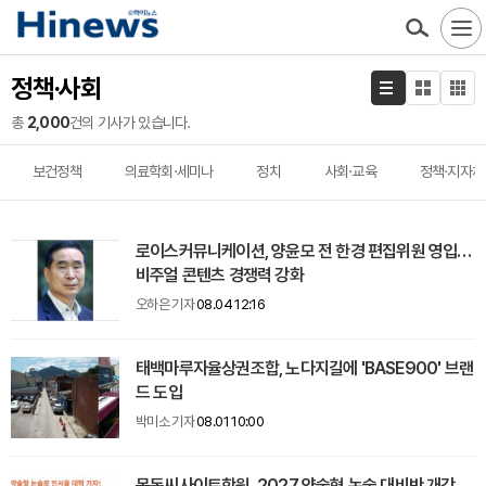
정책·사회
총
2,000
건의 기사가 있습니다.
보건정책
의료학회·세미나
정치
사회·교육
정책·지자체
로이스커뮤니케이션, 양윤모 전 한경 편집위원 영입…
비주얼 콘텐츠 경쟁력 강화
오하은 기자
08.04 12:16
태백마루자율상권조합, 노다지길에 'BASE900' 브랜
드 도입
박미소 기자
08.01 10:00
목동씨사이트학원, 2027 약술형 논술 대비반 개강