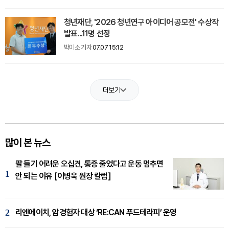
청년재단, '2026 청년연구 아이디어 공모전' 수상작
발표...11명 선정
박미소 기자
07.07 15:12
더보기
많이 본 뉴스
팔 들기 어려운 오십견, 통증 줄었다고 운동 멈추면
1
안 되는 이유 [이병욱 원장 칼럼]
2
리엔에이치, 암경험자 대상 ‘RE:CAN 푸드테라피’ 운영