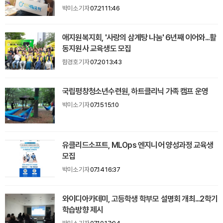
박미소 기자
07.21 11:46
애지원복지회, '사랑의 삼계탕 나눔' 6년째 이어와...활
동지원사 교육생도 모집
함경호 기자
07.20 13:43
국립평창청소년수련원, 하트클리닉 가족 캠프 운영
박미소 기자
07.15 15:10
유클리드소프트, MLOps 엔지니어 양성과정 교육생
모집
박미소 기자
07.14 16:37
와이디아카데미, 고등학생 학부모 설명회 개최...2학기
학습방향 제시