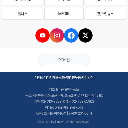
웰니스
MEDI·K
헬스인뉴스
PC버전
매체소개
기사제보
광고문의
개인정보처리방침
제호: hinews(하이뉴스)
주소: 서울특별시 영등포구 국제금융로2길 17 시티플라자 421호
전화: 02-313-2382(편집국: 02-782-2382)
이메일: press@hinews.co.kr
등록번호: 서울,아04641 | 등록일: 2017. 8. 4
Copyright by Hinews. All rights reserved.