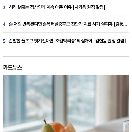
3
허리 MRI는 정상인데 계속 아픈 이유 [차기용 원장 칼럼]
4
손 저림 반복된다면 손목터널증후군 진단과 치료 시기 살펴야 [김동현 원장 칼럼]
5
손발톱 들뜨고 벗겨진다면 '조갑박리증' 의심해야 [김철윤 원장 칼럼]
카드뉴스