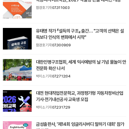
함경호 기자
07.31 10:03
유태영 작가 『설득의 구조』 출간… "고객의 선택은 설
득보다 인식의 변화에서 시작"
함경호 기자
07.30 09:09
대한인명구조협회, 세계 익사예방의 날 기념 물놀이 안
전문화 확산 나서
박미소 기자
07.27 12:04
대전 현대직업전문학교, 과정평가형 자동차정비산업
기사·전기내선공사 교육생 모집
박미소 기자
07.23 17:29
금성출판사, '제14회 잉글리시버디 말하기 대회' 참가