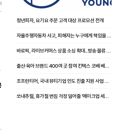
러
적
청년피자, 요기요 주문 고객 대상 프로모션 전개
유
자율주행자동차 사고, 피해자는 누구에게 책임을 물을 수 있을까
바로픽, 라이브커머스 상품 소싱 확대...방송·물류 원스톱 지원 강화
출산·육아 브랜드 400여 곳 참여 킨텍스 코베 베이비페어 개막
된
조프런티어, 국내 뷰티기업 인도 진출 지원 사업 추진
지
공
쏘내추럴, 휴가철 번짐 걱정 덜어줄 '메이크업 세팅 멀티 매직 실러' 제안