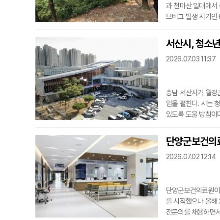
과 천마산 일대에서 
브버그 발생 시기인 
결과다.계양구 공원
인 방제를 진행했다.
서산시, 청소
충 서식지를 건조하게
2026.07.03 11:37
등 총 15
충남 서산시가 월경
업을 펼친다. 시는 
있도록 도울 방침이다
청소년은 1인당 최대
는 침, 뜸, 부항 등
단양군보건의료원
원한다.지난해에는 청
2026.07.02 12:14
의 76%인
단양군보건의료원이 7
를 시작했으나 올해 
전문의를 채용하면서