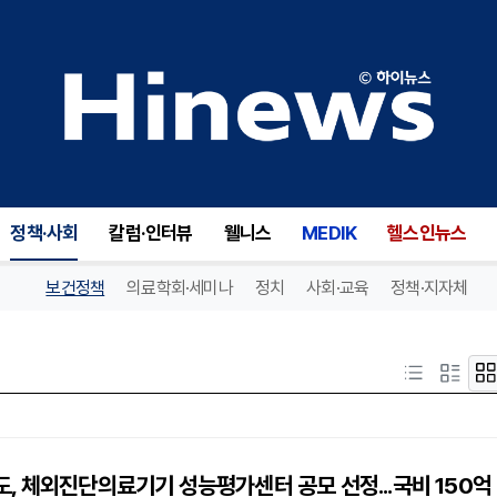
정책·사회
칼럼·인터뷰
웰니스
MEDIK
헬스인뉴스
보건정책
의료학회·세미나
정치
사회·교육
정책·지자체
, 체외진단의료기기 성능평가센터 공모 선정...국비 150억