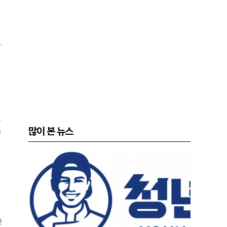
료
차
하
많이 본 뉴스
놓
산