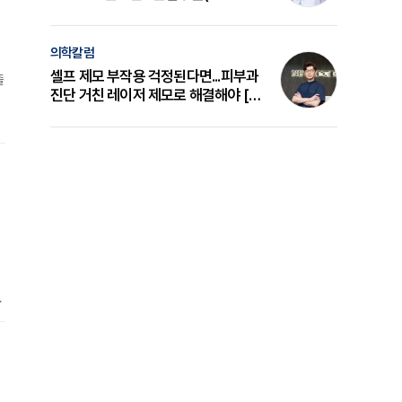
의 원리와 선택 기준 [길건 원장 칼럼]
의학칼럼
셀프 제모 부작용 걱정된다면...피부과
졸
진단 거친 레이저 제모로 해결해야 [변
준석 원장 칼럼]
양
과
장
르
을
고
에