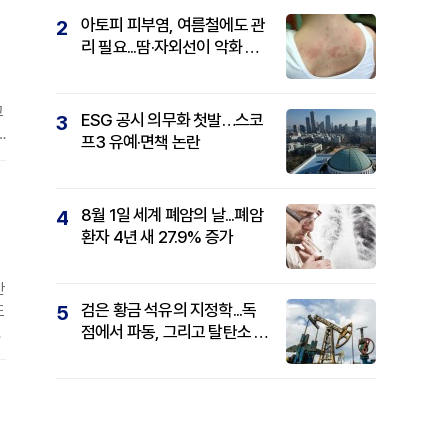
아토피 피부염, 여름철에도 관
2
리 필요...땀·자외선이 악화 요
인
고
ESG 공시 의무화 첫발…스코
3
프3 유예·면책 논란
어
8월 1일 세계 폐암의 날...폐암
4
환자 4년 새 27.9% 증가
안
검은 황금 석유의 지정학...독
5
도
점에서 파동, 그리고 탈탄소 패
서
권까지
단