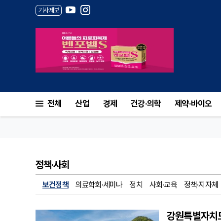
기사제보
전체
산업
경제
건강·의학
제약·바이오
정책·사회
보건정책
의료학회·세미나
정치
사회·교육
정책·지자체
강원특별자치도