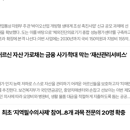
업통상자원부 주관 '바이오산업 개방형 생태계 조성 촉진사업' 신규 공모 과제에 선
원을 확보했다. 도는 이를 바탕으로 '체외진단의료기기 종합 성능평가센터'를 구축하
라 확장에 본격 나선다.이번 사업에는 2030년까지 국비 150억원과 지방비 155억
비 305억원을 투입한다. 춘천바이오산업진흥원 바이오융복합산업화지원센터에 들
체외진단의료기기의 안전성 시험과 표준 검체 제공, 국내외 인증 지원까지 아우르는
어르신 자산 가로채는 금융 사기·학대 막는 '재산관리서비스'
 역할을 맡는다. 그동안 강원도는 춘천을 중심축으로 체외진단 산업화 플랫폼 구축과
력
가 인지 능력 저하로 스스로 자산을 관리하기 어려운 어르신들을 보호하고자 '치매
를 추진한다. 보건복지부가 국민연금공단, 중앙치매센터와 손잡고 선보이는 이번 제
인 의사에 따라 요양비와 병원비, 생활 물품 대금을 적절하게 지출하도록 돕는 공공
하를 악용해 발생하는 보이스피싱 등 전화 사기와 투자 사기, 경제적 학대 위험을 차
다. 서비스 희망자가 상담을 거쳐 개인별 맞춤형 지출 계획을 세우고 계약을 맺으면,
 최초 '지역필수의사제' 참여...8개 과목 전문의 20명 확충
을 위탁받아 관리하고 지출을 대행하는 구조다. 이후 주기적인 점검을 통해 자산이