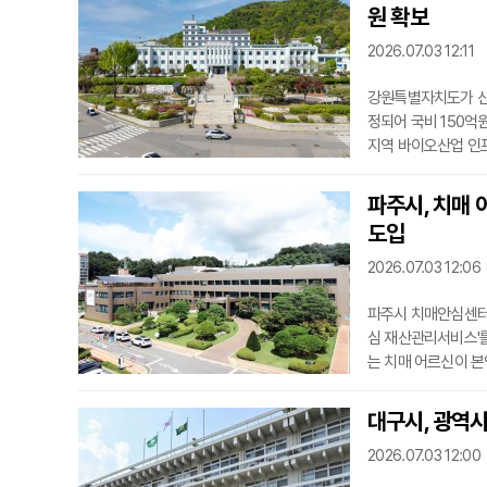
원 확보
2026.07.03 12:11
강원특별자치도가 산
정되어 국비 150억
지역 바이오산업 인프
원을 포함해 총사업
설 성능평가센터는 
파주시, 치매 
원스톱 종합 인프라
도입
현장 맞춤형 전문인
2026.07.03 12:06
파주시 치매안심센터
심 재산관리서비스'
는 치매 어르신이 본
비스다.특히 인지 저
하는 데 초점을 맞춘
대구시, 광역시
국민연금공단이 재산
2026.07.03 12:00
안전하게