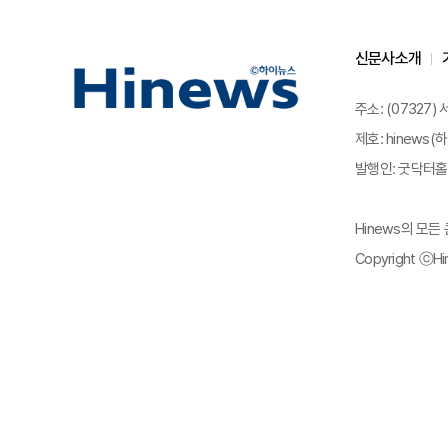
신문사소개
주소: (07327)
제호: hinews(하
발행인: 굿닥터홀딩
Hinews의 모
Copyright ⓒHin