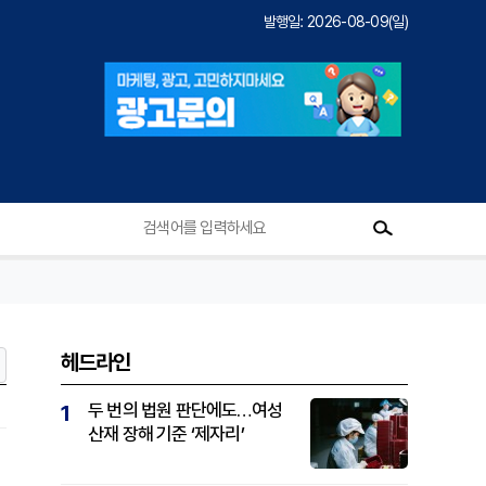
발행일: 2026-08-09(일)
헤드라인
두 번의 법원 판단에도…여성
1
산재 장해 기준 ‘제자리’