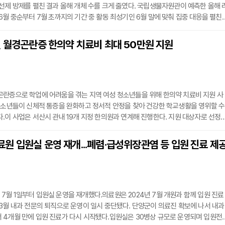
선제 방제를 펼친 결과 올해 개체 수를 크게 줄였다. 국립생물자원관이 예측한 올해 
6월 중순부터 7월 초까지의 기간 중 활동 최성기인 6월 말에 맞춰 집중 대응을 펼친
녹지과는 유충 단계부터 성충이 고개를 드는 시기까지 해충의 생애주기에 맞춘 체계
 성충이 무리 지어 나오기 전인 5월 중순에는 등산로 주변 낙엽을 집중적으로 치워 
년 월경곤란증 한의약 치료비 최대 50만원 지원
 만들며 성충 우화를 사전에 억제했다. 이어 5월 말에는 계양산 10ha와 천마산 5ha
곤란증으로 학업에 어려움을 겪는 지역 여성 청소년들을 위해 한의약 치료비 지원 사
청소년들이 신체적 통증을 완화하고 정서적 안정을 찾아 건강한 학교생활을 영위할 수
.이 사업은 서산시 관내 19개 지정 한의원과 연계해 진행한다. 지원 대상자로 선정
 50만원 한도 안에서 개인별 증상에 따른 맞춤형 한의약 치료를 받는다. 지원 범위에
 한방 시술과 환제, 탕약 처방이 포함되며, 환자 부담이 큰 일부 비급여 진료비도 함께 
 입원실 운영 재개...폐렴·급성위장관염 등 입원 진료 제
소년 17명을 대상으로 사업을 추진했다. 이후 진행한 만족도 조사에서 전체 참여자
월 1일부터 입원실 운영을 재개했다.의료원은 2024년 7월 개원과 함께 입원 진료
3월 내과 전문의 퇴직으로 운영이 일시 중단됐다. 단양군이 의료진 확보에 나서 내과
 4개월 만에 입원 진료가 다시 시작됐다.입원실은 30병상 규모로 운영되며 입원전