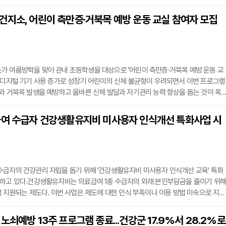
주요 입원 대상 질환은 급성기관지염·폐렴·인플루엔자 등 호흡기 감염증, 급성위장관
위장관 감염증, 고령·만성질환으로 인한 기력저하, 당뇨병 조절이 어려운 환자, 요로
건지소, 어린이 측만증·거북목 예방 운동 교실 참여자 모집
중환자실과 수술실이 없어 중증 환자나 수술이 필요한 경우 상급 의료기관 진료가 권
가 여름방학을 맞아 관내 초등학생을 대상으로 '어린이 측만증·거북목 예방 운동 교
 디지털 기기 사용 증가로 성장기 어린이의 신체 불균형이 우려되면서 이번 프로그램
과 거북목 발생을 예방하고 올바른 신체 발달과 자기관리 능력 향상을 돕는 것이 목
 27일부터 8월 12일까지 매주 월·수·금요일 오전 10시부터 12시까지 안중보건지소
 진행된다. 안중보건지소 담당자와 외부 운동 전문 강사가 지도하며, 바른 성장 정보
급여 수급자 건강생활유지비 미사용자 인식개선 특화사업 시
 등 근골격계 질환 예방 교육, 스트레칭 및 소도구 활용 운동 교육, 운동·영양·구강·금
수급자의 건강관리 자립을 돕기 위해 '건강생활유지비 미사용자 인식개선 교육' 특화
진하고 있다.건강생활유지비는 의료급여 1종 수급자의 외래 본인부담금을 줄이기 위해
액 지원되는 제도다. 이번 사업은 제도에 대한 인식 부족이나 이용 방법 미숙으로 지원
못하는 대상자를 돕기 위해 마련됐다.횡성군은 관내 수급자 중 건강생활유지비 미사용
내년 12월까지 6개월간 맞춤형 집중 안내를 진행한다. 대상자를 직접 방문해 1대1 맞춤
노쇠예방 13주 프로그램 종료...건강군 17.9%서 28.2%로