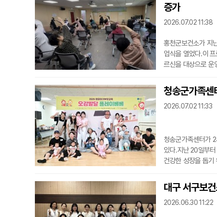
상담을 하고 의료급
증가
되는 혜택을 몰라
2026.07.02 11:38
홍천군보건소가 지난 
업식을 열었다.이 프
르신을 대상으로 운영
을 함께 관리하는 통
건강군이 17.9%에서
청송군가족센터
큰 개선 효과가 나타
2026.07.02 11:33
신들
청송군가족센터가 2
있다.지난 20일부터
건강한 성장을 돕기 
자극하는 활동을 통해
용 방법과 놀이 아이
대구 서구보건
육아 스트레스를 완화
2026.06.30 11:22
서 영유