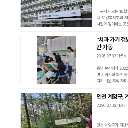
대구시가 오는 10월
다. 보건복지부의 '
사업에 참여하는 곳은
전남, 경북, 경남, 
산, 충북, 전북이 
"치과 가기 겁
인력난을 겪는 대구
간 가동
전문
2026.07.03 11:54
충남 논산시가 202
며 지역사회 필수 의
치기 쉬운 지적·자
터에는 발달장애인 
보호자의 동행이 수월
인천 계양구, 
일링, 단순 발치와 
2026.07.03 11:42
는 환자의 돌발
인천 계양구가 지난해