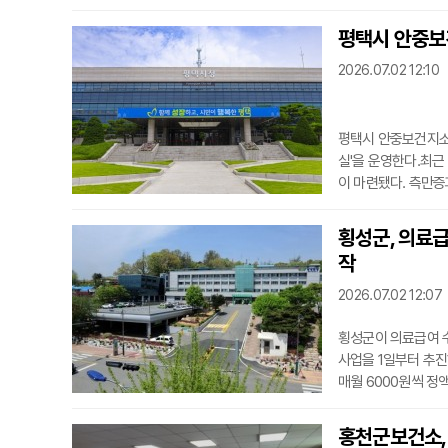
담의사를 배치한다. 
염·감염성대장염 등 
평택시 안중보
염증 등이다. 다만 
2026.07.02 12:10
될 수 있다
평택시 안중보건지소
실'을 운영한다.최근
이 마련됐다. 측만증
이다.프로그램은 7월
소교육실에서 총 8회
횡성군, 의료
제공, 측만증·거북목
작
연 등
2026.07.02 12:07
횡성군이 의료급여 
사업을 1일부터 추
매월 6000원씩 정
금을 제대로 쓰지 
자 26명을 선정해 
홍천군보건소, 