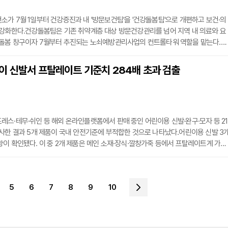
가 7월 1일부터 건강증진과 내 '방문보건팀'을 '건강돌봄팀'으로 개편하고 보건·의
 강화한다.건강돌봄팀은 기존 취약계층 대상 방문건강관리를 넘어 지역 내 의료와 요
 돌봄 창구이자 7월부터 추진되는 노쇠예방관리사업의 컨트롤타워 역할을 맡는다.서
 필요한 주민을 대상으로 '의료·요양 통합돌봄 발굴·연계 서비스'를 추진해왔다. 
관내 재택의료센터와 협력체계를 구축하고 구청 복지부서와 연계해 대상자별 맞춤형
이 신발서 프탈레이트 기준치 284배 초과 검출
다. 보건소 연계 대상자는 전체 통합돌봄 대상자의 42%를 차지한다.지난 6월 23
스·테무·쉬인 등 해외 온라인플랫폼에서 판매 중인 어린이용 신발·완구·모자 등 21
사한 결과 5개 제품이 국내 안전기준에 부적합한 것으로 나타났다.어린이용 신발 3
이 확인됐다. 이 중 2개 제품은 메인 소재·장식·깔창가죽 등에서 프탈레이트계 가소
등 7종 총합 0.1% 이하) 대비 최대 284.6배 초과 검출됐다. 프탈레이트계 가소제는
킬 수 있는 물질로 정자 수 감소·불임·조산 등 생식기능에 영향을 미치며 접촉 시 눈·
수 있다. 이 중 DEHP는 국제암연구소가 지정한 인체발암가능물질(2B등급)이다. 또
5
6
7
8
9
10