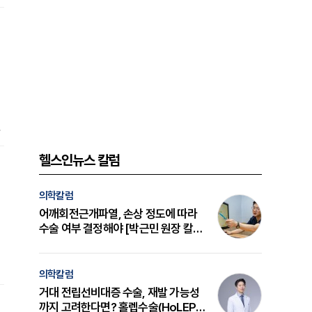
감
고
적
헬스인뉴스 칼럼
의학칼럼
어깨회전근개파열, 손상 정도에 따라
수술 여부 결정해야 [박근민 원장 칼
럼]
의학칼럼
거대 전립선비대증 수술, 재발 가능성
까지 고려한다면? 홀렙수술(HoLEP)