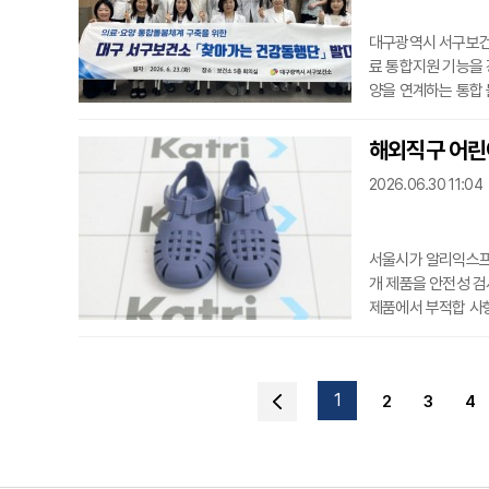
대구광역시 서구보건소
료 통합지원 기능을
양을 연계하는 통합
구보건소는 의료돌봄이
구의료원을 비롯한 
해외직구 어린
서비스를 제공하고 있
2026.06.30 11:04
에는 보건소장·
서울시가 알리익스프레
개 제품을 안전성 검
제품에서 부적합 사항
제가 기준치(DEHP 
내분비계 장애를 일으
피부 자극을 유발할 
1
2
3
4
다른