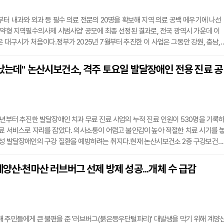
부터 내과와 외과 등 필수 의료 전문의 20명을 확보해 지역 의료 공백 메우기에 나선
계약형 지역필수의사제 시범사업' 공모에 최종 선정된 결과로, 전국 광역시 가운데 이
 대구시가 처음이다.정부가 2025년 7월부터 추진한 이 사업은 그동안 강원, 충남,
제주 등 6개 도 지역을 중심으로 전개되어 왔다. 이번 추가 공모를 통해 대구와 부산, 울
새로 동참하면서 전국 11개 시·도로 확대됐다. 전문의 이탈과 신규 유입 감소로 필수 의
났는데" 논산시보건소, 격주 토요일 발달장애인 전용 진료 공
시는 이번 사업으로 인력 확충 기반을 다질 계획이다.계약형 지역필수의사제는 저연
2년부터 추진한 발달장애인 치과 무료 진료 사업의 누적 진료 인원이 530명을 기록
료 서비스로 자리를 잡았다. 의사소통이 어렵고 불안감이 높아 적절한 치료 시기를 
폐성 발달장애인의 구강 질환을 예방하려는 취지다.현재 논산시보건소 2층 구강보건센
전용 진료 공간이 마련되어 있다. 논산시치과의사회가 주말 재능기부 형태로 동참해
한 격주 토요일 오후 2시부터 5시까지 문을 연다. 주요 진료 항목은 충치 치료, 스케
계양산·천마산 러브버그 선제 방제 성공...개체 수 급감
올바른 칫솔질 등을 알려주는 구강보건교육이다.보건소는 대기 과정에서 발생할 수 있
 주민들에게 큰 불편을 준 '러브버그(붉은등우단털파리)' 대발생을 막기 위해 계양