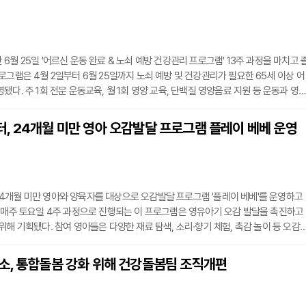
여사업 안내 책자와 건강 물품을 전달할 예정이다.유기영 복지정책과장은 "매월 지원
6월 25일 '어르신 운동 완료 & 노쇠 예방 건강관리 프로그램' 13주 과정을 마치고 
로그램은 4월 2일부터 6월 25일까지 노쇠 예방 및 건강관리가 필요한 65세 이상 어
됐다. 주 1회 전문 운동교육, 월 1회 영양 교육, 단백질 영양음료 지원 등 운동과 영
합 건강관리 방식으로 진행됐다.참여자 39명을 대상으로 한 사전·중간 체력측정 결
 28.2%로 늘고 전 노쇠군이 82.1%에서 71.8%로 줄었다. 항목별로는 악력에서 가
, 24개월 미만 영아 오감발달 프로그램 플레이 베베 운영
났으며, 혈압·BMI(체질량지수)·인지기능·혈당 순으로 건강지표가 향상됐다.참여 어
4개월 미만 영아와 양육자를 대상으로 오감발달 프로그램 '플레이 베베'를 운영하고
 매주 토요일 4주 과정으로 진행되는 이 프로그램은 영유아기 오감 발달을 촉진하고
위해 기획됐다. 참여 영아들은 다양한 재료 탐색, 소리·향기 체험, 촉감 놀이 등 오감
 주변 환경과 상호작용한다. 양육자도 함께 참여해 가정에서 활용할 수 있는 상호작
디어를 익힐 수 있도록 구성됐다. 또래 영아 가족과의 교류를 통해 육아 정보를 나누
소, 통합돌봄 강화 위해 건강돌봄팀 조직개편
하는 데에도 도움을 준다.참여한 양육자들은 "인근 도시로 이동하지 않고 지역 내