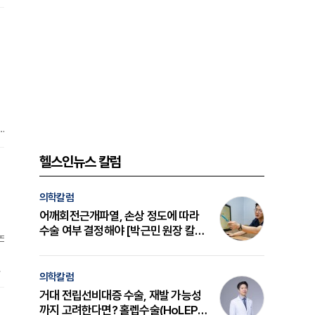
청
를
중
헬스인뉴스 칼럼
의학칼럼
어깨회전근개파열, 손상 정도에 따라
수술 여부 결정해야 [박근민 원장 칼
논
럼]
중
의학칼럼
서
거대 전립선비대증 수술, 재발 가능성
까지 고려한다면? 홀렙수술(HoLEP)