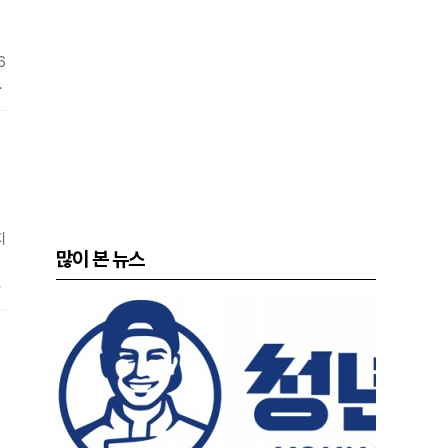
6
내
해
을
주
지
많이 본 뉴스
는
이