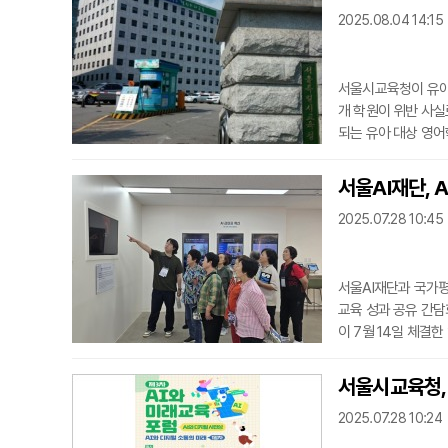
지털 기반의 신속한 
2025.08.04 14:15
로 기
서울시교육청이 유아 
개 학원이 위반 사실
되는 유아 대상 영
다. 반일제 기준은 
반, 교습생 모집 방식
서울AI재단,
검 결과 총 248개 
2025.07.28 10:45
령, 6건
서울AI재단과 국가평
교육 성과 공유 간담
이 7월 14일 체결한
협력의 다음 단계를 
의 교육 생태계 구축
서울시교육청, 
국가평생교육진흥원의
2025.07.28 10:24
력 내