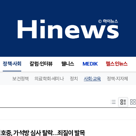
정책·사회
칼럼·인터뷰
웰니스
MEDIK
헬스인뉴스
보건정책
의료학회·세미나
정치
사회·교육
정책·지자체
김호중, 가석방 심사 탈락…죄질이 발목