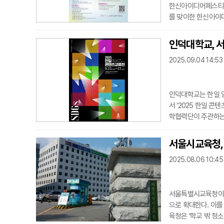
한신아이디어페스티벌(H
를 맞이한 한신아이
영하는 영상·광고 콘
수백 편의 창의적 작
인덕대학교, 서
매년 전국의 대학생과
2025.09.04 14:53
현 가능한 아이디
인덕대학교는 한일 양
서 ‘2025 한일 
학협력단이 주관하는 
한 작품 전시를 넘어
특히 VR 등 디지털
서울시교육청,
텐츠가 준비돼 있으며
2025.08.06 10:45
제로 한 창작
서울특별시교육청이 기
으로 확대한다. 이를
육청은 ‘학교 밖 청