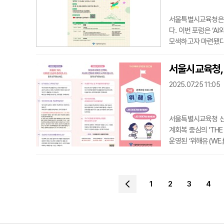
서울특별시교육청은 오
다. 이번 포럼은 ‘A
모색하고자 마련됐다.행
교육’이라는 두 개의 
내외가 현장에 참여할
서울시교육청, 
간으로 시청 가능하다
2025.07.25 11:05
서울특별시교육청 산
계회복 중심의 'TH
운영된 ‘위해유(WE.
ming), 방식(Han
학부모, 교직원 간 
년 3월부터 7월까지
1
2
3
4
장 자체해결 또는 학