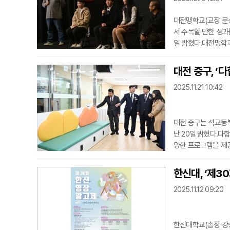
대전맹학교(교장 문
서 주목할 만한 성과
일 밝혔다.대전맹학
최초 사례다. 올해 
설 원고 작성과 검수
대전 중구, ‘
통해 용기와 자존감을
2025.11.21 10:42
대전 중구는 석교동
난 20일 밝혔다.다
양한 프로그램을 제공
것이 특징이다.석교
설치돼 지역사회 기
한신대, ‘제3
합놀이학교다동사회적
2025.11.12 09:20
들이 마을
한신대학교(총장 강성