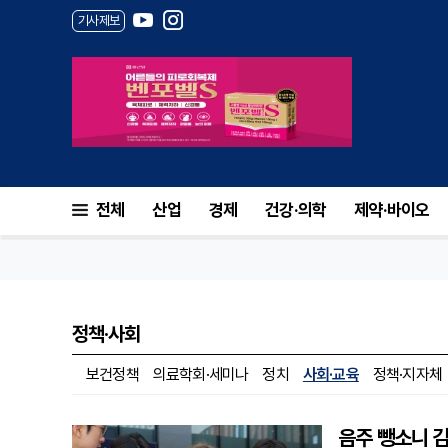
기사제보
전체
산업
경제
건강·의학
제약·바이오
정책·사회
보건정책
의료학회·세미나
정치
사회·교육
정책·지자체
음주 뺑소니 