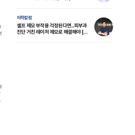
의 원리와 선택 기준 [길건 원장 칼럼]
의학칼럼
셀프 제모 부작용 걱정된다면...피부과
3
진단 거친 레이저 제모로 해결해야 [변
영
준석 원장 칼럼]
명
해
관
심
협