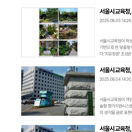
제공해왔다. 그러나
불구하고 정신건강 
서울시교육청, 
은 2025년 제1차
2025.08.05 14:26
에게도
서울시교육청이 학생과
기반으로 한 맞춤형 
다.‘치유정원’ 조성
이다. 이 사업은 학
하고 변화시키는 것을
서울시교육청, 
청계숲유치원, 서울녹
2025.08.04 14:30
서울시교육청이 객관식
술형 평가지원시스템’
의 생각을 글로 표현
인 시스템은 학생이 
울시교육청은 해당 시
서울시교육청, 