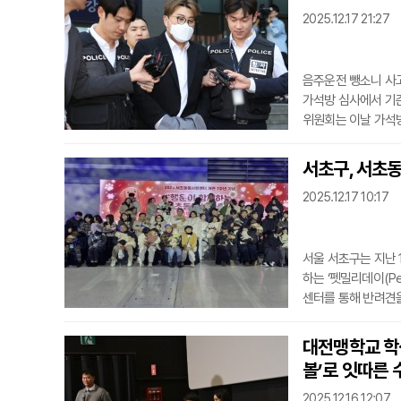
2025.12.17 21:27
음주운전 뺑소니 사고
가석방 심사에서 기준
위원회는 이날 가석방
렸다. 이에 따라 김
형자의 경우 형기의 
서초구, 서초동
정에 따라 자동으로 
2025.12.17 10:17
과 가석방
서울 서초구는 지난
하는 ‘펫밀리데이(P
센터를 통해 반려견
대하기 위해 기획된 
감을 느끼는 뜻깊은
대전맹학교 학
비롯해, 반려견 관련
볼’로 잇따른 
등 반려견과
2025.12.16 12:07