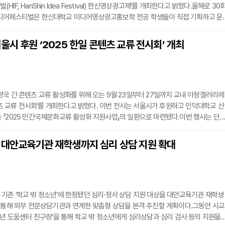
IF, HanShin Idea Festival) 한신영상광고제'를 개최한다고 밝혔다.올해로 30
디어페스티벌은 한신대학교 미디어영상광고홍보학 전공 학생들이 직접 기획하고 운
텐츠 축제로, 청춘의 아이디어와 열정이 모이는 대표적인 교내 행사다. 지난 30년간
품을 배출하며 학생들의 실무 역량 강화와 진로 탐색의 장으로 자리매김해왔다.HIF
울시 후원 ‘2025 한일 콘텐츠 교류 전시회’ 개최
 고등학생을 대상으로 광고 기획 및 영상 콘텐츠 공모전을 개최하며, 창의적이고 실
국 간 콘텐츠 교류 활성화를 위해 오는 9월 23일부터 27일까지 교내 아정갤러리에
콘텐츠 교류 전시회’를 개최한다고 밝혔다. 이번 전시는 서울시가 후원하고 인덕대학교 산
「2025 민간국제문화교류 활성화 지원사업」의 일환으로 마련됐다.이번 행사는 단
 한일 양국 창작자들이 교류하고 협력할 수 있는 플랫폼을 제공하는 데 의미가 있다.
 미디어 작품부터 만화를 통한 유머러스한 표현까지 다양한 연령층의 감성을 겨냥한 
 대안교육기관 재학생까지 심리 상담 지원 확대
, 관람은 무료로 누구나 참여할 수 있다.또한 전시는 SDGs(지속가능발전목표)를 
존 ‘학교 밖 청소년’에 한정됐던 심리·정서 상담 지원 대상을 대안교육기관 재학생
 통해 외부 전문상담기관과 연계한 맞춤형 상담을 본격 추진할 계획이다.그동안 시교
소년 도움센터 친구랑’을 통해 학교 밖 청소년에게 심리상담과 심리 검사 등의 지원을