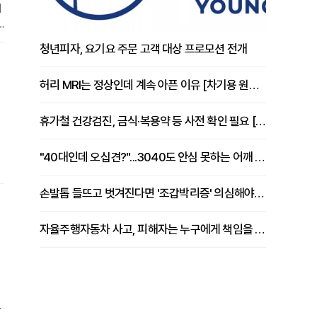
회
청년피자, 요기요 주문 고객 대상 프로모션 전개
는
허리 MRI는 정상인데 계속 아픈 이유 [차기용 원장 칼럼]
휴가철 건강검진, 금식·복용약 등 사전 확인 필요 [정도감 원장 칼럼]
"40대인데 오십견?"...3040도 안심 못하는 어깨 유착성 관절낭염
순
손발톱 들뜨고 벗겨진다면 '조갑박리증' 의심해야 [김철윤 원장 칼럼]
콘
주
자율주행자동차 사고, 피해자는 누구에게 책임을 물을 수 있을까