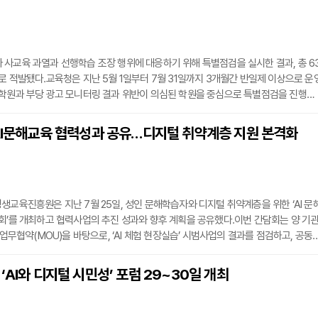
피드백을 제공함으로써 역량 중심 교육과 연계되는 평가 체계를 실현할 수 있을 것으
사교육 과열과 선행학습 조장 행위에 대응하기 위해 특별점검을 실시한 결과, 총 6
로 적발됐다.교육청은 지난 5월 1일부터 7월 31일까지 3개월간 반일제 이상으로 운
어학원과 부당 광고 모니터링 결과 위반이 의심된 학원을 중심으로 특별점검을 진행했
일일 4시간 이상 운영되는 학원이다.점검 항목은 교습비 관련 위반, 학원 명칭 사용 위
(예: 사전 레벨 테스트 등), 시설 변경 미등록, 게시·표지·고지 사항 위반 등이었다.점
 AI문해교육 협력성과 공유…디지털 취약계층 지원 본격화
학원 중 63개 학원이 행정처분 대상에 포함됐다. 이 중 1건은 교습정지, 56건은 시정
생교육진흥원은 지난 7월 25일, 성인 문해학습자와 디지털 취약계층을 위한 ‘AI 문
회’를 개최하고 협력사업의 추진 성과와 향후 계획을 공유했다.이번 간담회는 양 기
 업무협약(MOU)을 바탕으로, ‘AI 체험 현장실습’ 시범사업의 결과를 점검하고, 공동
구체화하기 위해 마련됐다.양 기관은 모든 시민이 AI기술에 접근할 수 있는 공공 중
을 목표로 협력을 추진하고 있으며, 이번 사업을 통해 서울AI재단의 디지털 인프라와
‘AI와 디지털 시민성’ 포럼 29~30일 개최
 평생학습 체계를 결합한 AI 문해교육 콘텐츠 기획·운영 체계를 마련할 계획이다.