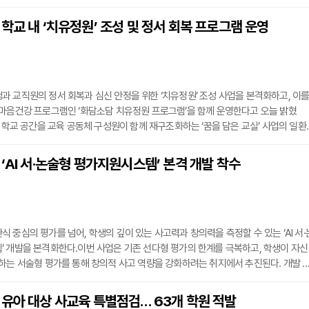
 대안교육기관에 재학 중인 청소년의 경우, 실질적으로 학교 밖 청소년에 해당함에도
치료비나 상담 연계 등에서 제도적 지원의 사각지대에 놓여 있었다.이에 서울시교육
학교 내 ‘치유정원’ 조성 및 정서 회복 프로그램 운영
 추가경정예산을 통해 관련 예산을 확보하고, ‘친구랑’을 중심으로 대안교육기관 재학생
 교직원의 정서 회복과 심신 안정을 위한 ‘치유정원’ 조성 사업을 본격화하고, 이
마음건강 프로그램인 ‘화담소담 치유정원 프로그램’을 함께 운영한다고 오늘 밝혔
은 학교 공간을 교육 공동체 구성원이 함께 재구조화하는 ‘꿈을 담은 교실’ 사업의 일환
생, 교사, 학부모 등이 꿈담건축가와 함께 사용자 참여 설계를 통해 기존 공간을 재해석
 목표로 한다.올해 치유정원 사업 대상 학교는 ‘꿈을 담은 교실’ 선정 학교 20개교 
‘AI 서·논술형 평가지원시스템’ 본격 개발 착수
천초, 서울청계초, 서울공진초, 서울사당초, 서울신상도초, 구룡중, 옥정중, 서
 중심의 평가를 넘어, 학생의 깊이 있는 사고력과 창의력을 측정할 수 있는 ‘AI 서·
 개발을 본격화한다.이번 사업은 기존 선다형 평가의 한계를 극복하고, 학생이 자신
하는 서술형 평가를 통해 창의적 사고 역량을 강화하려는 취지에서 추진된다. 개발 
작성한 글을 AI가 채점하고, 그 결과에 따른 피드백과 리포트를 제공하는 방식이다.
스템을 통해 교사의 채점 부담을 줄이고 채점의 객관성과 공정성을 높이는 한편, 디
유아 대상 사교육 특별점검… 63개 학원 적발