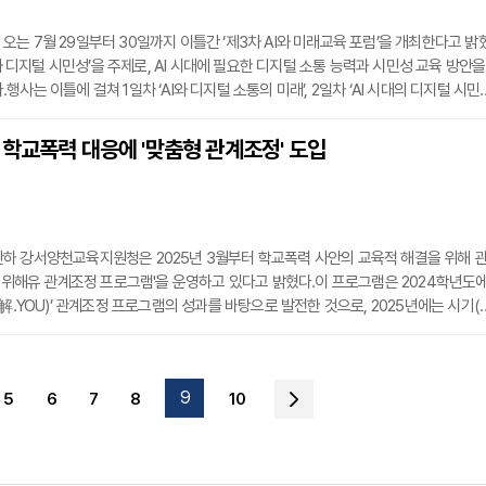
는 7월 29일부터 30일까지 이틀간 ‘제3차 AI와 미래교육 포럼’을 개최한다고 밝
I와 디지털 시민성’을 주제로, AI 시대에 필요한 디지털 소통 능력과 시민성 교육 방안을
사는 이틀에 걸쳐 1일차 ‘AI와 디지털 소통의 미래’, 2일차 ‘AI 시대의 디지털 시민
주제로 진행되며, 초·중·고 교원, 교육전문직원, 일반시민, 유관기관 종사자 등 120명
 예정이다. 일반 시민들은 서울시교육청 유튜브 채널 ‘서울시교육청TV’를 통해 실
학교폭력 대응에 '맞춤형 관계조정' 도입
.첫째 날 포럼은 이재신 중앙대학교 교수의 ‘AI 시대의 온라인 정보 소
하 강서양천교육지원청은 2025년 3월부터 학교폭력 사안의 교육적 해결을 위해 
E 위해유 관계조정 프로그램'을 운영하고 있다고 밝혔다.이 프로그램은 2024학년도
解.YOU)’ 관계조정 프로그램의 성과를 바탕으로 발전한 것으로, 2025년에는 시기(T
dling), 전문가(Expert) 요소를 강화한 맞춤형 운영체계로 개편됐다. 이를 통해 학생과
갈등을 정밀하게 조율하고 참여자의 요구에 유연하게 대응할 수 있도록 설계됐다.202
 총 40건 이상의 갈등 사안을 관계조정 방식으로 해결했으며, 이 가운데 다수는 학교
9
5
6
7
8
10