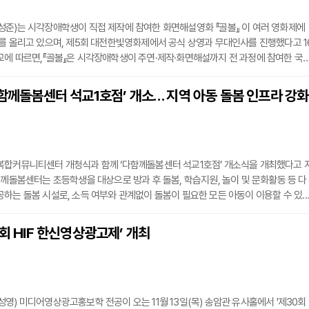
성준)는 시각장애학생이 직접 제작에 참여한 화면해설영화 『골볼』 이 여러 영화제에
를 올리고 있으며, 제5회 대전한빛영화제에서 공식 상영과 무대인사를 진행했다고 1
교에 따르면,『골볼』은 시각장애학생이 주연·제작·화면해설까지 전 과정에 참여한 국
초 신설된 '대전맹학교 화면해설동아리'가 시나리오 감수, 촬영 준비, 대본 연습, 화면
 등 전체 제작에 참여하며 작품을 완성했다. 영화는 시력을 잃어가던 한 학생이 골볼
다함께돌봄센터 석교1호점’ 개소… 지역 아동 돌봄 인프라 강화
 회복하는 과정을 다뤘으며, 실제 전국 골볼대회 우승 경험이 있는 학생 선수들이 
복합커뮤니티센터 개청식과 함께 ‘다함께돌봄센터 석교1호점’ 개소식을 개최했다고 
함께돌봄센터는 초등학생을 대상으로 방과 후 돌봄, 학습지원, 놀이 및 문화활동 등 다
하는 돌봄 시설로, 소득 여부와 관계없이 돌봄이 필요한 모든 아동이 이용할 수 있
1호점은 중구에서 다섯 번째로 문을 열게 되었으며, 석교동복합커뮤니티센터 내부에
관과의 협력을 바탕으로 보다 폭넓은 돌봄 서비스를 제공할 예정이다.운영을 맡은 통
0회 HIF 한신영상광고제’ 개최
협동조합 이마라 대표는 “놀이는 단순한 활동이 아닌 삶이자 교육이다”라며 “아
영) 미디어영상광고홍보학 전공이 오는 11월 13일(목) 송암관 유사홀에서 '제30회