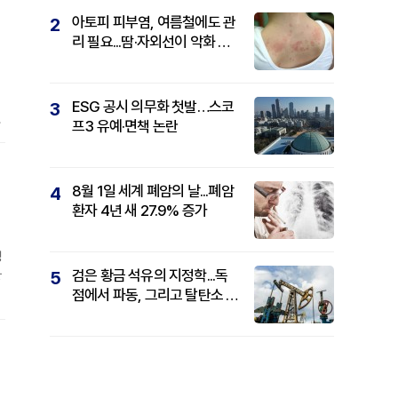
아토피 피부염, 여름철에도 관
2
리 필요...땀·자외선이 악화 요
인
ESG 공시 의무화 첫발…스코
3
내
프3 유예·면책 논란
수
결
8월 1일 세계 폐암의 날...폐암
4
환자 4년 새 27.9% 증가
청
검은 황금 석유의 지정학...독
5
랑
점에서 파동, 그리고 탈탄소 패
권까지
속
임