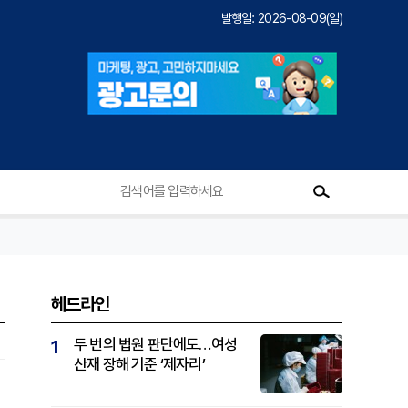
발행일: 2026-08-09(일)
헤드라인
두 번의 법원 판단에도…여성
1
산재 장해 기준 ‘제자리’