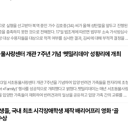
로 실형을 선고받아 복역 중인 가수 김호중(34) 씨가 올해 성탄절을 앞두고 진행된
을 충족하지 못한 것으로 전해졌다. 17일 법조계에 따르면 법무부 소속 가석방심사
 대상 수용자들을 대상으로 적격 여부를 심사한 결과, 김씨에 대해 부적격 결정을 
씨는 이번 성탄절 특별 가석방 대상에서 제외됐다.현행 형법은 유기징역을 선고받은 
3분의 1을 경과하면 가석방 심사를 받을 수 있도록 규정하고 있다. 김씨 역시 관련 규
물사랑센터 개관 7주년 기념 '펫밀리데이' 성황리에 개최
심사 대상에 포함됐으나, 범행의 경위와 죄질, 재범 위험성 등을 종합적으로 고려한 
 13일 서초동물사랑센터 개관 7주년을 기념하여 입양 반려견 가족들을 한자리에 초
et+Family)’ 행사를 성공적으로 개최했다고 밝혔다.펫밀리데이는 매년 서초동물사
을 입양한 가족들이 재회하여 반려견과의 일상을 공유하고 입양 가족 간의 교류를 확
행사다. 참가자들은 반려견 입양 후 경험이나 고민 등을 나누면서 서로 유대감과 소
 시간을 가졌다.이날 행사장에는 반려견과 함께 기념사진을 촬영할 수 있는 포토존을
생들, 국내 최초 시각장애학생 제작 배리어프리 영화 ‘골
 지식을 나누는 퀴즈 프로그램인 반려견 빙고, 그리고 팀별 화합을 도모하는 각종 게
수상