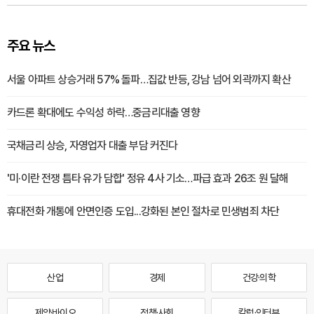
주요 뉴스
서울 아파트 상승거래 57% 돌파…집값 반등, 강남 넘어 외곽까지 확산
카드론 확대에도 수익성 하락…중금리대출 영향
국채금리 상승, 자영업자 대출 부담 커진다
'미·이란 전쟁 틈타 유가 담합' 정유 4사 기소…파급 효과 26조 원 달해
휴대전화 개통에 안면인증 도입...강화된 본인 절차로 민생범죄 차단
산업
경제
건강·의학
제약·바이오
정책·사회
칼럼·인터뷰