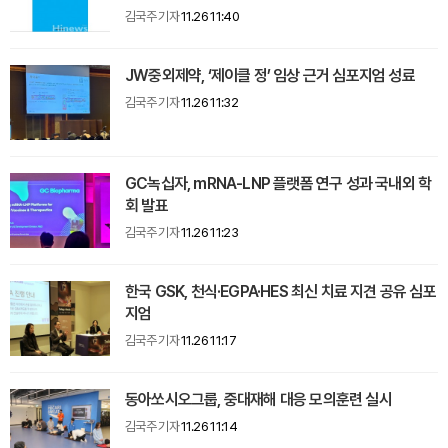
김국주 기자
11.26 11:40
JW중외제약, ‘제이클 정’ 임상 근거 심포지엄 성료
김국주 기자
11.26 11:32
GC녹십자, mRNA-LNP 플랫폼 연구 성과 국내외 학
회 발표
김국주 기자
11.26 11:23
한국 GSK, 천식·EGPA·HES 최신 치료 지견 공유 심포
지엄
김국주 기자
11.26 11:17
동아쏘시오그룹, 중대재해 대응 모의훈련 실시
김국주 기자
11.26 11:14