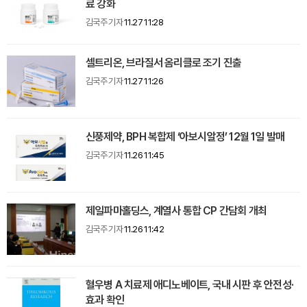
료 강화
김국주 기자
11.27 11:28
셀트리온, 브라질서 옴리클로 조기 진출
김국주 기자
11.27 11:26
신풍제약, BPH 복합제 ‘아보시알정’ 12월 1일 발매
김국주 기자
11.26 11:45
제일파마홀딩스, 계열사 통합 CP 간담회 개최
김국주 기자
11.26 11:42
혈우병 A 치료제 애디노베이트, 국내 시판 후 안전성·
효과 확인