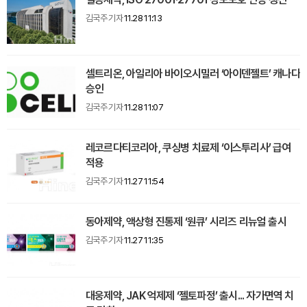
김국주 기자
11.28 11:13
셀트리온, 아일리아 바이오시밀러 ‘아이덴젤트’ 캐나다
승인
김국주 기자
11.28 11:07
레코르다티코리아, 쿠싱병 치료제 ‘이스투리사’ 급여
적용
김국주 기자
11.27 11:54
동아제약, 액상형 진통제 ‘원큐’ 시리즈 리뉴얼 출시
김국주 기자
11.27 11:35
대웅제약, JAK 억제제 ‘젤토파정’ 출시... 자가면역 치