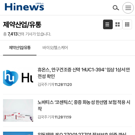
제약산업/유통
총
7,413
건의 기사가 있습니다.
제약산업/유통
바이오/헬스케어
휴온스, 안구건조증 신약 ‘HUC1-394’ 임상 1상서 안
전성 확인
김국주 기자
11.28 11:20
노바티스 ‘코센틱스’, 중증 화농성 한선염 보험 적용 시
작
김국주 기자
11.28 11:19
일동제약, ISO 27001·27701 정보보호 인증 갱신