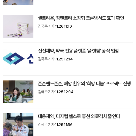
셀트리온, 짐펜트라 소장형 크론병서도 효과 확인
김국주 기자
11.26 11:10
신신제약, 약국 전용 플랫폼 ‘플랫팜’ 공식 입점
김국주 기자
11.25 12:14
존슨앤드존슨, 폐암 환우와 ‘희망 나눔’ 프로젝트 진행
김국주 기자
11.25 12:04
대웅제약, 디지털 헬스로 홍천 의료격차 줄인다
김국주 기자
11.25 11:56