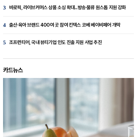
3
바로픽, 라이브커머스 상품 소싱 확대...방송·물류 원스톱 지원 강화
4
출산·육아 브랜드 400여 곳 참여 킨텍스 코베 베이비페어 개막
5
조프런티어, 국내 뷰티기업 인도 진출 지원 사업 추진
카드뉴스