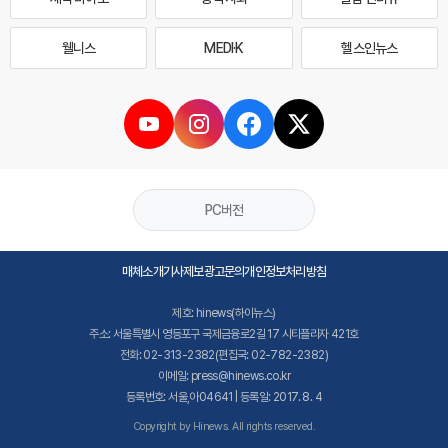
웰니스
MEDI·K
헬스인뉴스
PC버전
매체소개
기사제보
광고문의
개인정보처리방침
제호: hinews(하이뉴스)
주소: 서울특별시 영등포구 국제금융로2길 17 시티플라자 421호
전화: 02-313-2382(편집국: 02-782-2382)
이메일: press@hinews.co.kr
등록번호: 서울,아04641 | 등록일: 2017. 8. 4
Copyright by Hinews. All rights reserved.