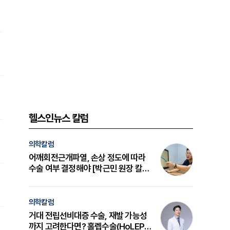
헬스인뉴스 칼럼
의학칼럼
어깨회전근개파열, 손상 정도에 따라
수술 여부 결정해야 [박근민 원장 칼
럼]
의학칼럼
거대 전립선비대증 수술, 재발 가능성
까지 고려한다면? 홀렙수술(HoLEP)