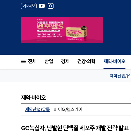
기사제보
전체
산업
경제
건강·의학
제약·바이오
제약산업/유
제약·바이오
제약산업/유통
바이오/헬스케어
GC녹십자, 난발현 단백질 세포주 개발 전략 발표