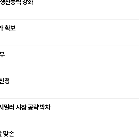
와 생산능력 강화
가 확보
기부
 신청
오시밀러 시장 공략 박차
발 맞손