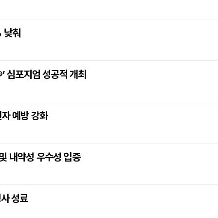
% 낮춰
®’ 심포지엄 성공적 개최
엔자 예방 강화
및 내약성 우수성 입증
행사 성료