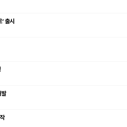
’ 출시
정
개발
시작