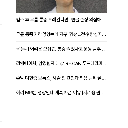
헬스 후 무릎 통증 오래간다면...연골 손상 의심해야 [김상범 원장 칼럼]
무릎 통증 가라앉았는데 자꾸 '휘청'...전·후방십자인대 파열 확인해야 [곽우경 원장 칼럼]
팔 들기 어려운 오십견, 통증 줄었다고 운동 멈추면 안 되는 이유 [이병욱 원장 칼럼]
리엔에이치, 암경험자 대상 ‘RE:CAN 푸드테라피’ 운영
손발 다한증 보톡스, 시술 전 원인과 적용 범위 살펴야 [강윤일 원장 칼럼]
허리 MRI는 정상인데 계속 아픈 이유 [차기용 원장 칼럼]