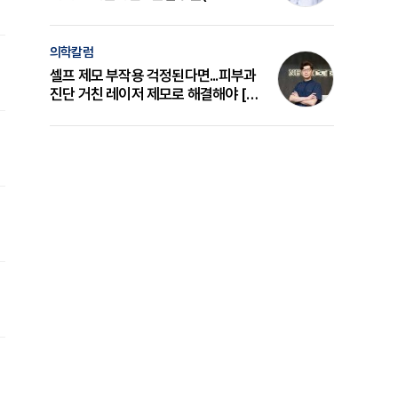
의 원리와 선택 기준 [길건 원장 칼럼]
의학칼럼
셀프 제모 부작용 걱정된다면...피부과
진단 거친 레이저 제모로 해결해야 [변
준석 원장 칼럼]