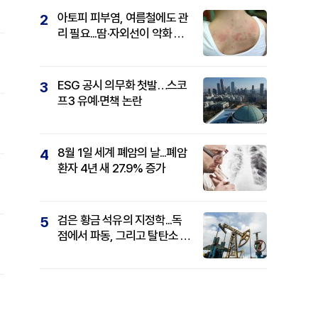
아토피 피부염, 여름철에도 관
2
리 필요...땀·자외선이 악화 요
인
ESG 공시 의무화 첫발…스코
3
프3 유예·면책 논란
8월 1일 세계 폐암의 날...폐암
4
환자 4년 새 27.9% 증가
검은 황금 석유의 지정학...독
5
점에서 파동, 그리고 탈탄소 패
권까지