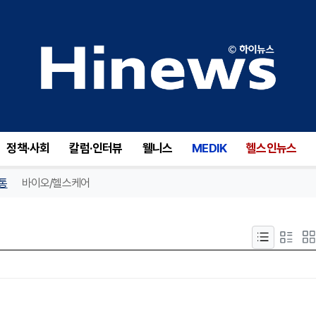
정책·사회
칼럼·인터뷰
웰니스
MEDIK
헬스인뉴스
통
바이오/헬스케어