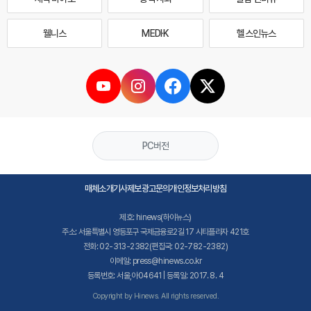
웰니스
MEDI·K
헬스인뉴스
PC버전
매체소개
기사제보
광고문의
개인정보처리방침
제호: hinews(하이뉴스)
주소: 서울특별시 영등포구 국제금융로2길 17 시티플라자 421호
전화: 02-313-2382(편집국: 02-782-2382)
이메일: press@hinews.co.kr
등록번호: 서울,아04641 | 등록일: 2017. 8. 4
Copyright by Hinews. All rights reserved.