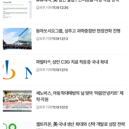
김국주 기자
11.19 12:35
동아쏘시오그룹, 상주고 과학중점반 현장견학 진행
김국주 기자
11.19 12:13
파발타®, 성인 C3G 치료 적응증 국내 확대
김국주 기자
11.19 12:10
세노비스, 아동학대예방의 날 맞아 ‘마음안녕키트’ 제
작·지원
김국주 기자
11.19 10:10
셀트리온, 美·국내 생산 확대와 신약 개발로 성장 전략