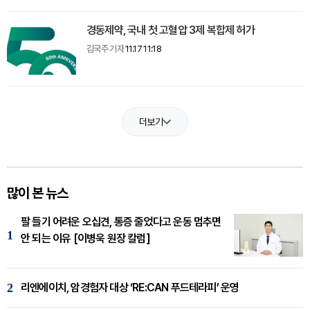
경동제약, 국내 첫 고혈압 3제 복합제 허가
김국주 기자
11.17 11:18
더보기
많이 본 뉴스
팔 들기 어려운 오십견, 통증 줄었다고 운동 멈추면
1
안 되는 이유 [이병욱 원장 칼럼]
2
리엔에이치, 암경험자 대상 ‘RE:CAN 푸드테라피’ 운영