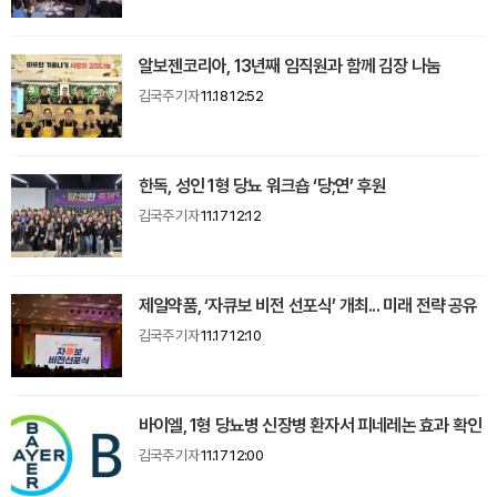
알보젠코리아, 13년째 임직원과 함께 김장 나눔
김국주 기자
11.18 12:52
한독, 성인 1형 당뇨 워크숍 ‘당;연’ 후원
김국주 기자
11.17 12:12
제일약품, ‘자큐보 비전 선포식’ 개최... 미래 전략 공유
김국주 기자
11.17 12:10
바이엘, 1형 당뇨병 신장병 환자서 피네레논 효과 확인
김국주 기자
11.17 12:00