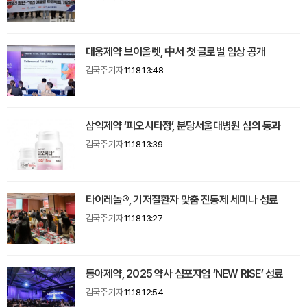
대웅제약 브이올렛, 中서 첫 글로벌 임상 공개
김국주 기자
11.18 13:48
삼익제약 ‘피오시타정’, 분당서울대병원 심의 통과
김국주 기자
11.18 13:39
타이레놀®, 기저질환자 맞춤 진통제 세미나 성료
김국주 기자
11.18 13:27
동아제약, 2025 약사 심포지엄 ‘NEW RISE’ 성료
김국주 기자
11.18 12:54