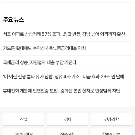
주요 뉴스
서울 아파트 상승거래 57% 돌파…집값 반등, 강남 넘어 외곽까지 확산
카드론 확대에도 수익성 하락…중금리대출 영향
국채금리 상승, 자영업자 대출 부담 커진다
'미·이란 전쟁 틈타 유가 담합' 정유 4사 기소…파급 효과 26조 원 달해
휴대전화 개통에 안면인증 도입...강화된 본인 절차로 민생범죄 차단
산업
경제
건강·의학
제약·바이오
정책·사회
칼럼·인터뷰