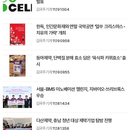
발표
김국주 기자
11.19 10:04
한독, 인간문화재와 연말 국악공연 ‘얼쑤 크리스마스-
치유의 가락’ 개최
김국주 기자
11.19 09:58
동아제약, 단백질 분해 효소 담은 ‘육식파 키위효소’ 출
시
김국주 기자
11.19 09:55
서울-BMS 이노베이션 챌린지, 지바이오·쓰리브룩스
우승
김국주 기자
11.18 14:34
다산제약, 충남 청년 대상 제약기업 탐방 진행
김국주 기자
11.18 13:58