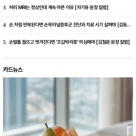
3
허리 MRI는 정상인데 계속 아픈 이유 [차기용 원장 칼럼]
4
손 저림 반복된다면 손목터널증후군 진단과 치료 시기 살펴야 [김동현 원장 칼럼]
5
손발톱 들뜨고 벗겨진다면 '조갑박리증' 의심해야 [김철윤 원장 칼럼]
카드뉴스