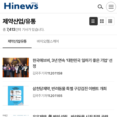
제약산업/유통
총
7,413
건의 기사가 있습니다.
제약산업/유통
바이오/헬스케어
한국애브비, 3년 연속 ‘대한민국 일하기 좋은 기업’ 선
정
김국주 기자
11.20 11:58
삼천당제약, 반려동물 특별 구강검진 이벤트 개최
김국주 기자
11.20 11:55
유유제약, 美 법인 설립... 반려동물 시장 직접 공략