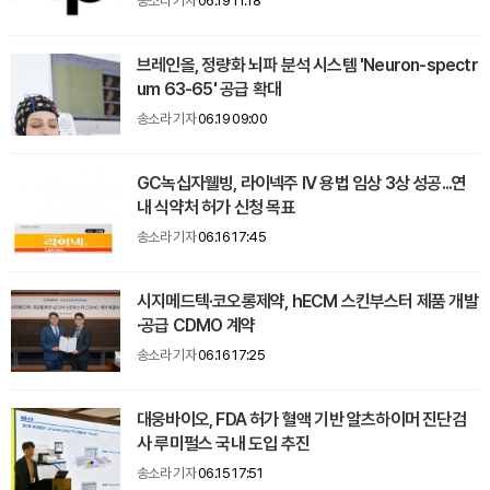
송소라 기자
06.19 11:18
브레인올, 정량화 뇌파 분석 시스템 'Neuron-spectr
um 63-65' 공급 확대
송소라 기자
06.19 09:00
GC녹십자웰빙, 라이넥주 IV 용법 임상 3상 성공...연
내 식약처 허가 신청 목표
송소라 기자
06.16 17:45
시지메드텍·코오롱제약, hECM 스킨부스터 제품 개발
·공급 CDMO 계약
송소라 기자
06.16 17:25
대웅바이오, FDA 허가 혈액 기반 알츠하이머 진단검
사 루미펄스 국내 도입 추진
송소라 기자
06.15 17:51