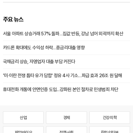
주요 뉴스
서울 아파트 상승거래 57% 돌파…집값 반등, 강남 넘어 외곽까지 확산
카드론 확대에도 수익성 하락…중금리대출 영향
국채금리 상승, 자영업자 대출 부담 커진다
'미·이란 전쟁 틈타 유가 담합' 정유 4사 기소…파급 효과 26조 원 달해
휴대전화 개통에 안면인증 도입...강화된 본인 절차로 민생범죄 차단
산업
경제
건강·의학
제약·바이오
정책·사회
칼럼·인터뷰