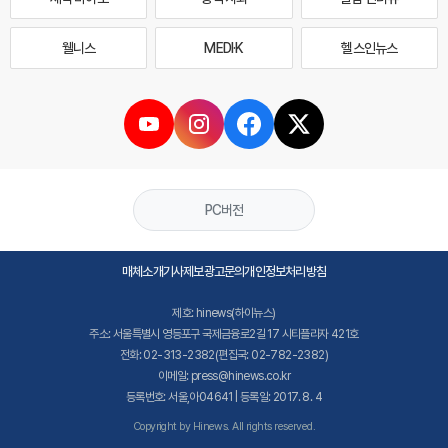
웰니스
MEDI·K
헬스인뉴스
PC버전
매체소개
기사제보
광고문의
개인정보처리방침
제호: hinews(하이뉴스)
주소: 서울특별시 영등포구 국제금융로2길 17 시티플라자 421호
전화: 02-313-2382(편집국: 02-782-2382)
이메일: press@hinews.co.kr
등록번호: 서울,아04641 | 등록일: 2017. 8. 4
Copyright by Hinews. All rights reserved.