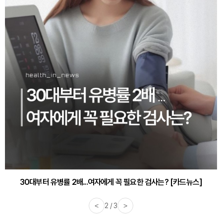
30대부터 유병률 2배...여자에게 꼭 필요한 검사는? [카드뉴스]
감기·독감 예방하고 면역력 높이는 4가지 영양제 [카드뉴스]
<
2 / 3
>