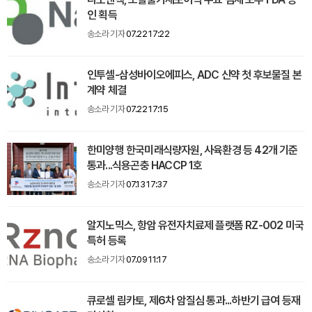
인 획득
송소라 기자
07.22 17:22
인투셀-삼성바이오에피스, ADC 신약 첫 후보물질 본
계약 체결
송소라 기자
07.22 17:15
한미양행 한국미래식량자원, 사육환경 등 42개 기준
통과...식용곤충 HACCP 1호
송소라 기자
07.13 17:37
알지노믹스, 항암 유전자치료제 플랫폼 RZ-002 미국
특허 등록
송소라 기자
07.09 11:17
큐로셀 림카토, 제6차 암질심 통과...하반기 급여 등재