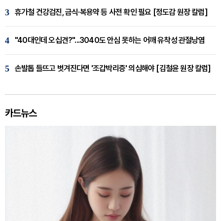
3
휴가철 건강검진, 금식·복용약 등 사전 확인 필요 [정도감 원장 칼럼]
4
"40대인데 오십견?"...3040도 안심 못하는 어깨 유착성 관절낭염
5
손발톱 들뜨고 벗겨진다면 '조갑박리증' 의심해야 [김철윤 원장 칼럼]
카드뉴스