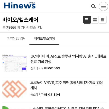
바이오/헬스케어
총
7,955
건의 기사가 있습니다.
제약산업/유통
바이오/헬스케어
GC메디아이, AI 진료 솔루션 '의사랑 AI' 출시...대화로
진료 기록 완성
송소라 기자
08.06 15:03
보로노이 VRN11, 호주 이어 홍콩서도 1차 치료 임상
개시
송소라 기자
08.03 18:04
나노엔텍, 조혈줄기세포이식 주요 검체 모두 FDA 승