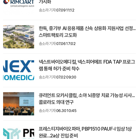
가시화
송소라 기자
07.09 11:12
한독, 중기부 AI 응용제품 신속 상용화 지원사업 선정...
스마트팩토리 고도화
송소라 기자
07.06 17:02
넥스트바이오메디컬, 넥스피어에프 FDA TAP 프로그
램 통해 허가 준비 착수
송소라 기자
07.02 09:30
큐리언트 모카시클립, 소아 뇌종양 치료 가능성 시사...
콜로라도 의대 연구
송소라 기자
06.30 10:45
프레스티지바이오파마, PBP1510 PAUF-I 임상 1상
완료...2a상 진입 준비