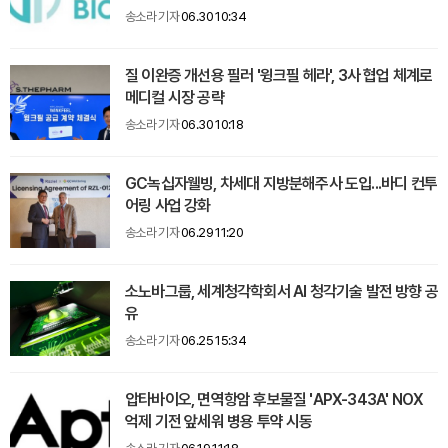
송소라 기자
06.30 10:34
질 이완증 개선용 필러 '윙크필 헤라', 3사 협업 체계로
메디컬 시장 공략
송소라 기자
06.30 10:18
GC녹십자웰빙, 차세대 지방분해주사 도입...바디 컨투
어링 사업 강화
송소라 기자
06.29 11:20
소노바그룹, 세계청각학회서 AI 청각기술 발전 방향 공
유
송소라 기자
06.25 15:34
압타바이오, 면역항암 후보물질 'APX-343A' NOX
억제 기전 앞세워 병용 투약 시동