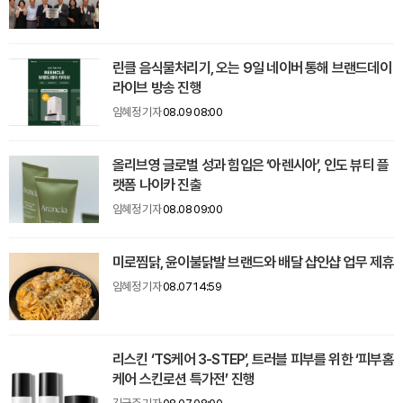
린클 음식물처리기, 오는 9일 네이버 통해 브랜드데이
라이브 방송 진행
임혜정 기자
08.09 08:00
올리브영 글로벌 성과 힘입은 ‘아렌시아’, 인도 뷰티 플
랫폼 나이카 진출
임혜정 기자
08.08 09:00
미로찜닭, 윤이불닭발 브랜드와 배달 샵인샵 업무 제휴
임혜정 기자
08.07 14:59
리스킨 ‘TS케어 3-STEP’, 트러블 피부를 위한 ‘피부홈
케어 스킨로션 특가전’ 진행