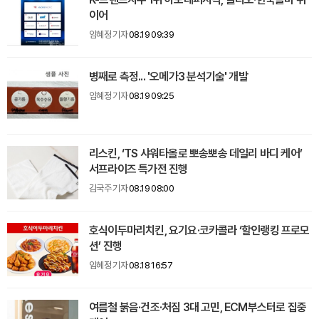
이어
임혜정 기자
08.19 09:39
병째로 측정... '오메가3 분석기술' 개발
임혜정 기자
08.19 09:25
리스킨, ‘TS 샤워타올로 뽀송뽀송 데일리 바디 케어’
서프라이즈 특가전 진행
김국주 기자
08.19 08:00
호식이두마리치킨, 요기요·코카콜라 ‘할인랭킹 프로모
션’ 진행
임혜정 기자
08.18 16:57
여름철 붉음·건조·처짐 3대 고민, ECM부스터로 집중