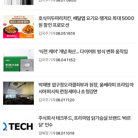
김국주 기자
08.07 08:00
호식이두마리치킨, 배달앱 요기요·땡겨요 최대 5000
원 할인 프로모션
김국주 기자
08.05 16:16
‘식전 케어’ 개념 확산... 다이어트 방식 변화 움직임
김국주 기자
08.04 11:52
박제영 압구정오라클피부과 원장, 울쎄라피 프라임 아
시아퍼시픽 런칭세미나 초청강연
김국주 기자
08.01 11:20
주식회사 테크푸드, 프리미엄 닭가슴살 브랜드 ‘바르
닭’ 인수
임혜정 기자
08.01 10:16