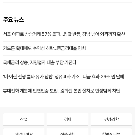
주요 뉴스
서울 아파트 상승거래 57% 돌파…집값 반등, 강남 넘어 외곽까지 확산
카드론 확대에도 수익성 하락…중금리대출 영향
국채금리 상승, 자영업자 대출 부담 커진다
'미·이란 전쟁 틈타 유가 담합' 정유 4사 기소…파급 효과 26조 원 달해
휴대전화 개통에 안면인증 도입...강화된 본인 절차로 민생범죄 차단
산업
경제
건강·의학
제약·바이오
정책·사회
칼럼·인터뷰