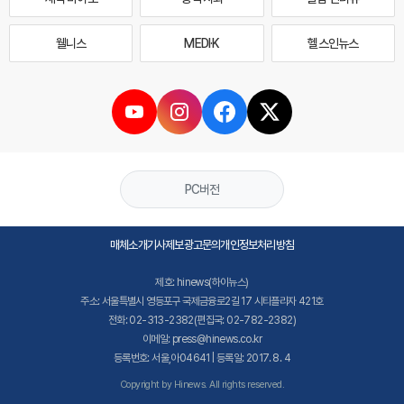
웰니스
MEDI·K
헬스인뉴스
PC버전
매체소개
기사제보
광고문의
개인정보처리방침
제호: hinews(하이뉴스)
주소: 서울특별시 영등포구 국제금융로2길 17 시티플라자 421호
전화: 02-313-2382(편집국: 02-782-2382)
이메일: press@hinews.co.kr
등록번호: 서울,아04641 | 등록일: 2017. 8. 4
Copyright by Hinews. All rights reserved.