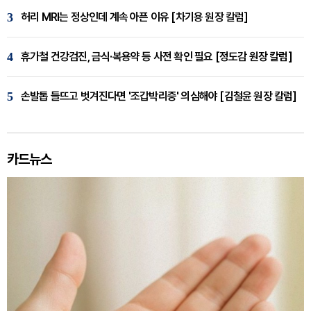
3
허리 MRI는 정상인데 계속 아픈 이유 [차기용 원장 칼럼]
4
휴가철 건강검진, 금식·복용약 등 사전 확인 필요 [정도감 원장 칼럼]
5
손발톱 들뜨고 벗겨진다면 '조갑박리증' 의심해야 [김철윤 원장 칼럼]
카드뉴스