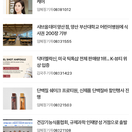
케어
임혜정 기자
08.18 10:12
샤브올데이 양산점, 양산 부산대학교 어린이병원에 식
사권 200장 기부
임혜정 기자
08.13 15:55
닥터멜락신, 미국 틱톡샵 전체 판매량 1위... K-뷰티 위
상 입증
김국주 기자
08.13 14:23
단백질 쉐이크 프로티원, 신제품 단백질바 할인행사 진
행
임혜정 기자
08.12 15:03
건강기능식품협회, 규제과학 인재양성 거점으로 출발
임혜정 기자
08.12 11:08