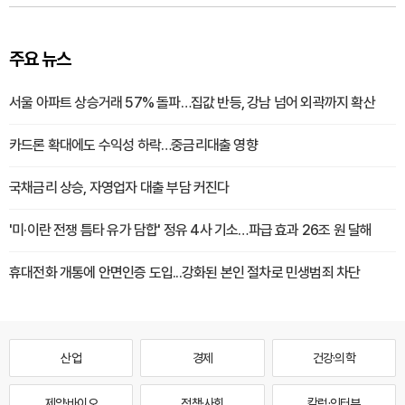
주요 뉴스
서울 아파트 상승거래 57% 돌파…집값 반등, 강남 넘어 외곽까지 확산
카드론 확대에도 수익성 하락…중금리대출 영향
국채금리 상승, 자영업자 대출 부담 커진다
'미·이란 전쟁 틈타 유가 담합' 정유 4사 기소…파급 효과 26조 원 달해
휴대전화 개통에 안면인증 도입...강화된 본인 절차로 민생범죄 차단
산업
경제
건강·의학
제약·바이오
정책·사회
칼럼·인터뷰