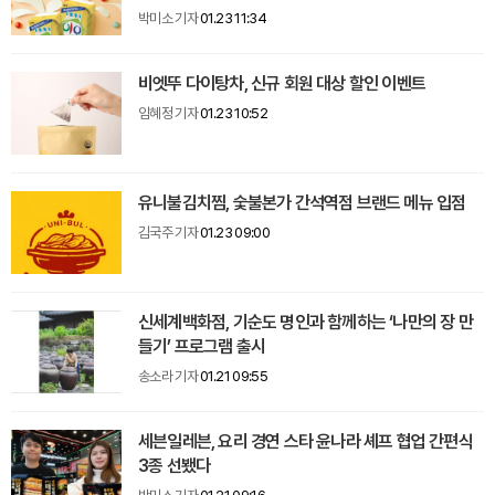
박미소 기자
01.23 11:34
비엣뚜 다이탕차, 신규 회원 대상 할인 이벤트
임혜정 기자
01.23 10:52
유니불김치찜, 숯불본가 간석역점 브랜드 메뉴 입점
김국주 기자
01.23 09:00
신세계백화점, 기순도 명인과 함께하는 ‘나만의 장 만
들기’ 프로그램 출시
송소라 기자
01.21 09:55
세븐일레븐, 요리 경연 스타 윤나라 셰프 협업 간편식
3종 선뵀다