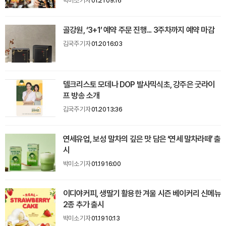
박미소 기자
01.21 09:16
골강원, ‘3+1’ 예약 주문 진행... 3주차까지 예약 마감
김국주 기자
01.20 16:03
델크리스토 모데나 DOP 발사믹식초, 강주은 굿라이
프 방송 소개
김국주 기자
01.20 13:36
연세유업, 보성 말차의 깊은 맛 담은 ‘연세 말차라떼’ 출
시
박미소 기자
01.19 16:00
이디야커피, 생딸기 활용한 겨울 시즌 베이커리 신메뉴
2종 추가 출시
박미소 기자
01.19 10:13