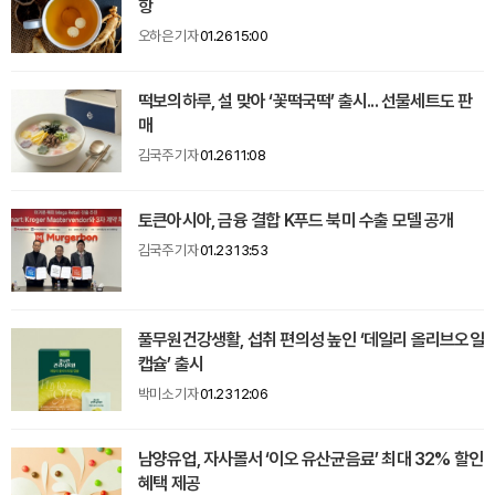
항
오하은 기자
01.26 15:00
떡보의하루, 설 맞아 ‘꽃떡국떡’ 출시... 선물세트도 판
매
김국주 기자
01.26 11:08
토큰아시아, 금융 결합 K푸드 북미 수출 모델 공개
김국주 기자
01.23 13:53
풀무원건강생활, 섭취 편의성 높인 ‘데일리 올리브오일
캡슐’ 출시
박미소 기자
01.23 12:06
남양유업, 자사몰서 ‘이오 유산균음료’ 최대 32% 할인
혜택 제공