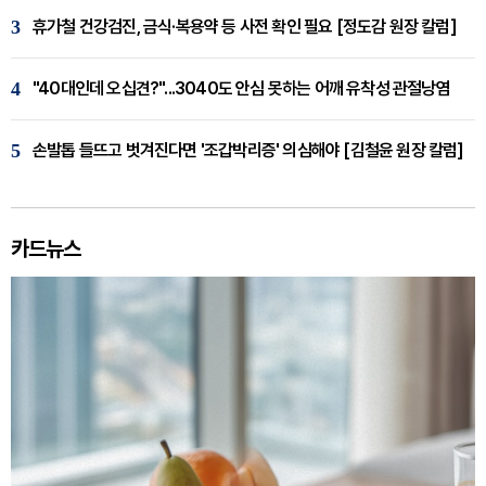
3
휴가철 건강검진, 금식·복용약 등 사전 확인 필요 [정도감 원장 칼럼]
4
"40대인데 오십견?"...3040도 안심 못하는 어깨 유착성 관절낭염
5
손발톱 들뜨고 벗겨진다면 '조갑박리증' 의심해야 [김철윤 원장 칼럼]
카드뉴스