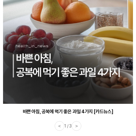
바쁜 아침, 공복에 먹기 좋은 과일 4가지 [카드뉴스]
<
1 / 3
>