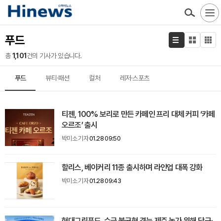
푸드
총
1,101
건의 기사가 있습니다.
푸드
뷰티·패션
컬처
레저·스포츠
티젠, 100% 보리로 만든 카페인 프리 대체 커피 ‘카페
오르조’ 출시
박미소 기자
01.28 09:50
할리스, 베이커리 11종 출시하며 라인업 대폭 강화
박미소 기자
01.28 09:43
현대그린푸드, 수급 불균형 겪는 제주 농가 위해 당근·