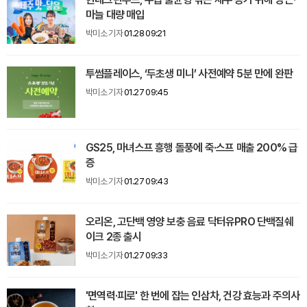
마늘 대량 매입
박미소 기자
01.28 09:21
투썸플레이스, ‘두초생 미니’ 사전예약 5분 만에 완판
박미소 기자
01.27 09:45
GS25, 마녀스프 흥행 돌풍에 죽·스프 매출 200% 급
증
박미소 기자
01.27 09:43
오리온, 고단백 영양 보충 음료 닥터유PRO 단백질쉐
이크 2종 출시
박미소 기자
01.27 09:33
'면역력·피로' 한 번에 잡는 인삼차, 건강 효능과 주의사