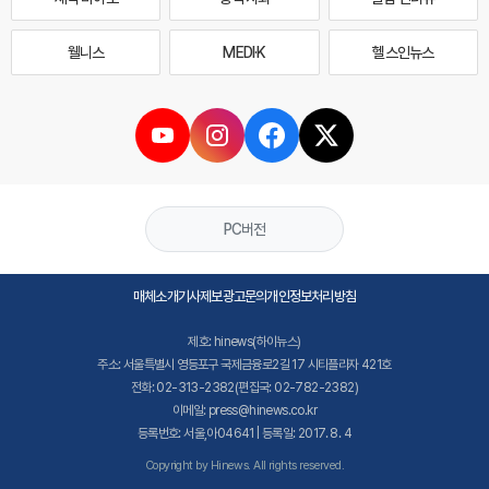
웰니스
MEDI·K
헬스인뉴스
PC버전
매체소개
기사제보
광고문의
개인정보처리방침
제호: hinews(하이뉴스)
주소: 서울특별시 영등포구 국제금융로2길 17 시티플라자 421호
전화: 02-313-2382(편집국: 02-782-2382)
이메일: press@hinews.co.kr
등록번호: 서울,아04641 | 등록일: 2017. 8. 4
Copyright by Hinews. All rights reserved.