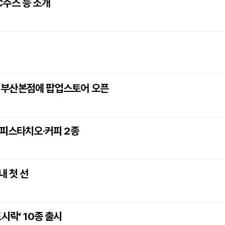
C주스 등 소개
화점 부산본점에 팝업스토어 오픈
&피스타치오·커피 2종
내 첫 선
시락’ 10종 출시