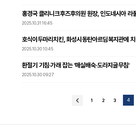
홍경국 클리니크후즈후의원 원장, 인도네시아 라풀
2025.10.31 16:45
호식이두마리치킨, 화성시동탄아르딤복지관에 치킨 1
2025.10.30 10:45
환절기 기침·가래 잡는 '매실배숙·도라지굴무침'
2025.10.30 09:27
4
1
2
3