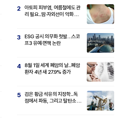
아토피 피부염, 여름철에도 관
2
리 필요...땀·자외선이 악화 요
인
ESG 공시 의무화 첫발…스코
3
프3 유예·면책 논란
8월 1일 세계 폐암의 날...폐암
4
환자 4년 새 27.9% 증가
검은 황금 석유의 지정학...독
5
점에서 파동, 그리고 탈탄소 패
권까지