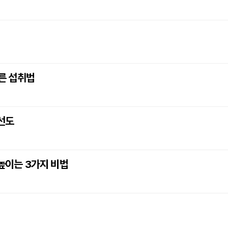
바른 섭취법
선도
 높이는 3가지 비법