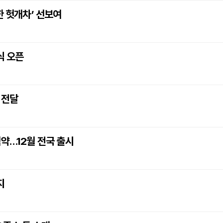
한 헛개차’ 선보여
식 오픈
 전달
협약…12월 전국 출시
지