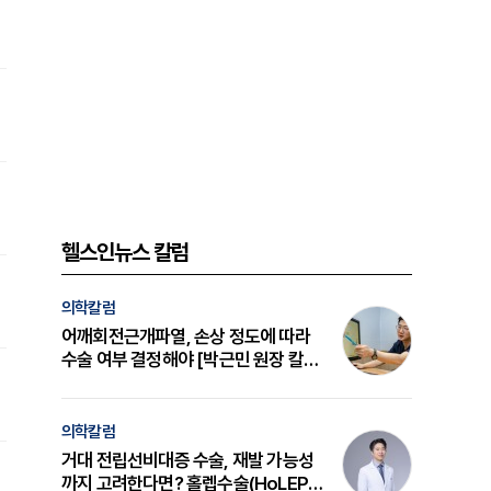
헬스인뉴스 칼럼
의학칼럼
어깨회전근개파열, 손상 정도에 따라
수술 여부 결정해야 [박근민 원장 칼
럼]
의학칼럼
거대 전립선비대증 수술, 재발 가능성
까지 고려한다면? 홀렙수술(HoLEP)