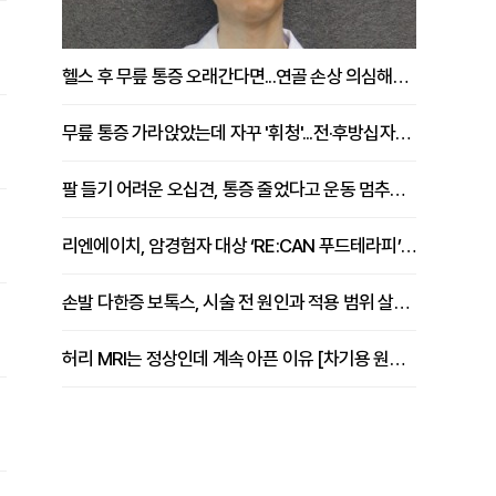
헬스 후 무릎 통증 오래간다면...연골 손상 의심해야 [김상범 원장 칼럼]
무릎 통증 가라앉았는데 자꾸 '휘청'...전·후방십자인대 파열 확인해야 [곽우경 원장 칼럼]
팔 들기 어려운 오십견, 통증 줄었다고 운동 멈추면 안 되는 이유 [이병욱 원장 칼럼]
리엔에이치, 암경험자 대상 ‘RE:CAN 푸드테라피’ 운영
손발 다한증 보톡스, 시술 전 원인과 적용 범위 살펴야 [강윤일 원장 칼럼]
허리 MRI는 정상인데 계속 아픈 이유 [차기용 원장 칼럼]