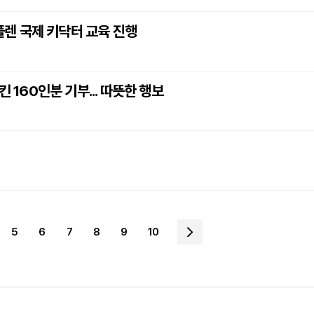
렌 국제 키닥터 교육 진행
60인분 기부... 따뜻한 행보
5
6
7
8
9
10