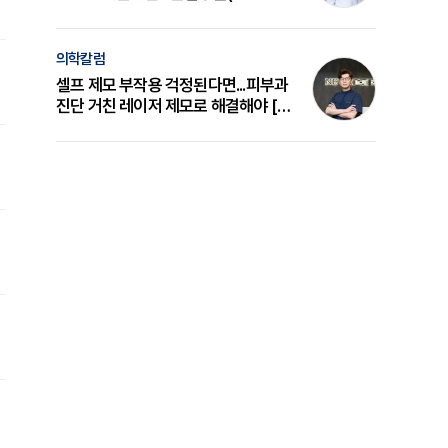
의 원리와 선택 기준 [길건 원장 칼럼]
의학칼럼
셀프 제모 부작용 걱정된다면...피부과
진단 거친 레이저 제모로 해결해야 [변
준석 원장 칼럼]