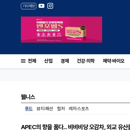
기사제보
전체
산업
경제
건강·의학
제약·바이오
웰니스
푸드
뷰티·패션
컬처
레저·스포츠
APEC의 향을 품다... 비비비당 오감차, 외교 유