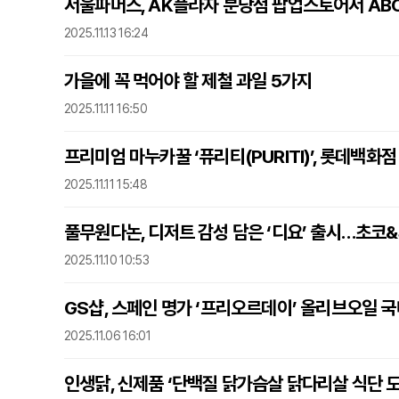
서울파머스, AK플라자 분당점 팝업스토어서 AB
2025.11.13 16:24
가을에 꼭 먹어야 할 제철 과일 5가지
2025.11.11 16:50
프리미엄 마누카꿀 ‘퓨리티(PURITI)’, 롯데백
2025.11.11 15:48
풀무원다논, 디저트 감성 담은 ‘디요’ 출시…초코
2025.11.10 10:53
GS샵, 스페인 명가 ‘프리오르데이’ 올리브오일 국
2025.11.06 16:01
인생닭, 신제품 ‘단백질 닭가슴살 닭다리살 식단 도