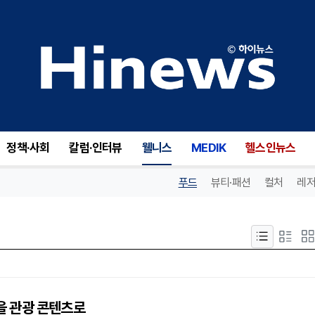
정책·사회
칼럼·인터뷰
웰니스
MEDIK
헬스인뉴스
푸드
뷰티·패션
컬처
레저
산을 관광 콘텐츠로