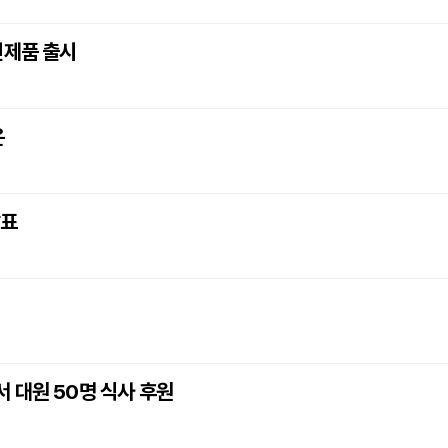
신제품 출시
은
발표
 대원 50명 식사 후원