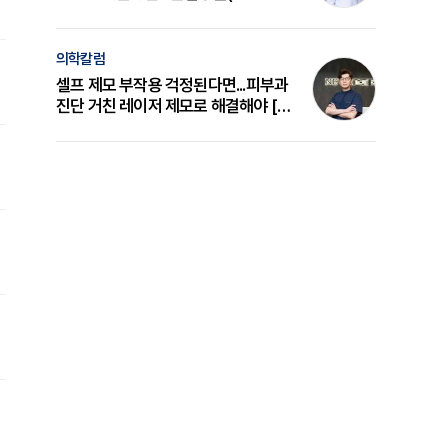
의 원리와 선택 기준 [길건 원장 칼럼]
의학칼럼
셀프 제모 부작용 걱정된다면...피부과
진단 거친 레이저 제모로 해결해야 [변
준석 원장 칼럼]