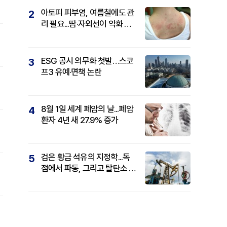
아토피 피부염, 여름철에도 관
2
리 필요...땀·자외선이 악화 요
인
ESG 공시 의무화 첫발…스코
3
프3 유예·면책 논란
8월 1일 세계 폐암의 날...폐암
4
환자 4년 새 27.9% 증가
검은 황금 석유의 지정학...독
5
점에서 파동, 그리고 탈탄소 패
권까지