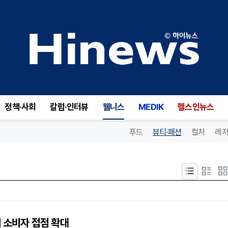
정책·사회
칼럼·인터뷰
웰니스
MEDIK
헬스인뉴스
푸드
뷰티·패션
컬처
레저
미 소비자 접점 확대