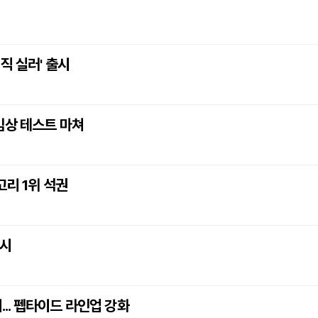
직 실러' 출시
임상 테스트 마쳐
고리 1위 석권
출시
... 펩타이드 라인업 강화