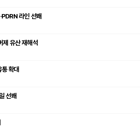
·PDRN 라인 선봬
럼버제 유산 재해석
유통 확대
오일 선봬
개