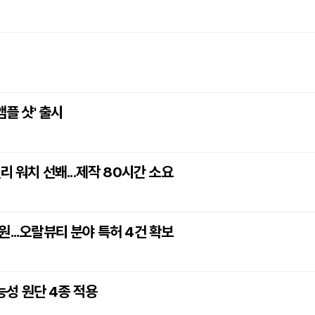
앰플 샷' 출시
리 워치 선봬...제작 80시간 소요
...오랄뷰티 분야 특허 4건 확보
 기능성 원단 4종 적용