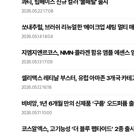
콰티, 립베이스 신규 컬러 '쿨페탈' 출시
2026.05.22 17:08
쏘내추럴, 브러쉬 리뉴얼한 '메이크업 세팅 멀티 매
2026.05.14 14:04
지엠지엔르코스, NMN·콜라겐 함유 앰플 에센스 
2026.05.13 17:09
셀리맥스 레티날 부스터, 유럽 아마존 3개국 카테
2026.05.12 16:18
비비앙, 1년 6개월 만의 신제품 ‘구름’ 오드퍼퓸 
2026.05.11 10:00
코스알엑스, 고기능성 ‘더 블루 펩타이드’ 2종 출시