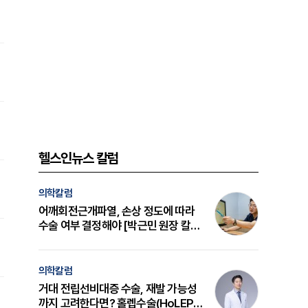
헬스인뉴스 칼럼
의학칼럼
어깨회전근개파열, 손상 정도에 따라
수술 여부 결정해야 [박근민 원장 칼
럼]
의학칼럼
거대 전립선비대증 수술, 재발 가능성
까지 고려한다면? 홀렙수술(HoLEP)