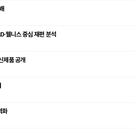
선봬
AD·웰니스 중심 재편 분석
 신제품 공개
시
격화