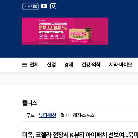
기사제보
전체
산업
경제
건강·의학
제약·바이오
웰니스
푸드
뷰티·패션
컬처
레저·스포츠
미옥, 코첼라 현장서 K뷰티 아이패치 선보여...북