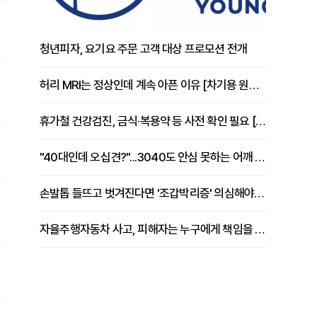
청년피자, 요기요 주문 고객 대상 프로모션 전개
허리 MRI는 정상인데 계속 아픈 이유 [차기용 원장 칼럼]
휴가철 건강검진, 금식·복용약 등 사전 확인 필요 [정도감 원장 칼럼]
"40대인데 오십견?"...3040도 안심 못하는 어깨 유착성 관절낭염
손발톱 들뜨고 벗겨진다면 '조갑박리증' 의심해야 [김철윤 원장 칼럼]
자율주행자동차 사고, 피해자는 누구에게 책임을 물을 수 있을까