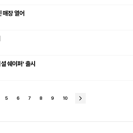
인 매장 열어
개
셜 쉐이퍼’ 출시
5
6
7
8
9
10