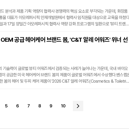
드 분석과 제품 기획 역량이 협력사 경쟁력의 핵심 요소로 부각되는 가운데, 화장품
 홍울 대표가 아모레퍼시픽 인재개발원에서 협력사 임직원을 대상으로 교육을 마쳤다
6일과 17일 양일간 아모레퍼시픽 협력사 역량 강화 프로그램의 일환으로 '뷰티 트렌
을 주제로 총 12시간의 교육을 진행했다. 2024년과 2025년에 이어 3년 연속 강사
품 산업 생태계 이해·화장품 시장 및 소비자 트렌드 분석·신제품 개발(NPD) 프로세
OEM 공급 헤어케어 브랜드 봄, 'C&T 알레 어워즈' 위너 선
 구성됐다. 이번 교육에서는 틱톡·인스타그램 등 숏폼 플랫폼을 중심으로 부상하는 오
의 기술력이 글로벌 뷰티 어워즈에서 검증되는 사례가 늘어나는 가운데, 국내 바이오
랩이 공급한 미국 헤어케어 브랜드 봄의 제품이 글로벌 어워즈에서 수상했다.벤스랩
봄의 헤어 및 두피 케어 제품이 '2026 C&T 알레 어워즈(Cosmetics & Toiletrie
' 헤어 및 두피 트리트먼트 부문 최종 위너에 선정됐다고 밝혔다. C&T 알레 어워즈는 화장
 원료·포뮬러·완제품을 대상으로 기술성과 제품 경쟁력을 평가하는 행사다.수상 제품
 두피·모발 케어 원료 BLH-308이 적용됐다. 정종문 교수와 연구진이 15년에 걸쳐
5
6
7
8
9
10