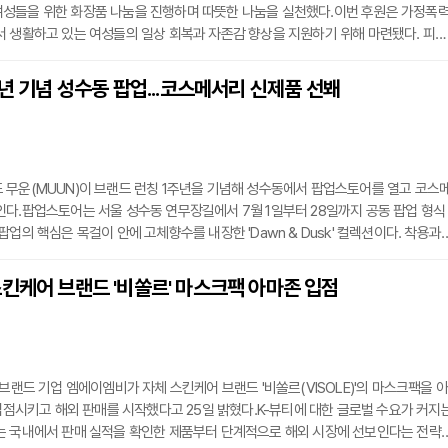
성들을 위한 화장품 나눔을 진행하며 따뜻한 나눔을 실천했다.이번 후원은 가정폭
 생활하고 있는 여성들의 일상 회복과 자존감 향상을 지원하기 위해 마련됐다. 피에
 레디언스 에센스 쿠션 등 총 200개의 화장품을 기부했으며, 해당 물품은 우양재
정폭력피해쉼터 여성들에게 전달될 예정이다.화장품은 단순한 미용 제품을 넘어 자신
주년 기념 성수동 팝업...코스메서리 신제품 선봬
으로, 심리적 회복 과정에서 긍정적인 역할을 할 수 있다는 점에서 이번 나눔의 의
 무운(MUUN)이 브랜드 런칭 1주년을 기념해 성수동에서 팝업스토어를 열고 코스
다.팝업스토어는 서울 성수동 연무장길에서 7월 1일부터 28일까지 공동 팝업 형식
팝업의 핵심은 목걸이 안에 고체향수를 내장한 'Dawn & Dusk' 컬렉션이다. 착용과
 있는 웨어러블 오브제로, 패션과 뷰티를 결합한 코스메서리 장르를 표방한다. 기존 '
모자와 의류 등도 함께 선보인다.무운은 기억 속 오브제를 현대적 감각으로 재해석한다
킨케어 브랜드 '비쏠르' 마스크팩 아마존 입점
 하반기에도 신규 웨어러블 오브제 출시를 이어갈 계획이라고 밝혔다.
 브랜드 기업 엠에이엠비가 자체 스킨케어 브랜드 '비쏠르(VISOLE)'의 마스크팩을 아
 입점시키고 해외 판매를 시작했다고 25일 밝혔다.K-뷰티에 대한 글로벌 수요가 커지
는 국내에서 판매 실적을 확인한 제품부터 단계적으로 해외 시장에 선보인다는 전략