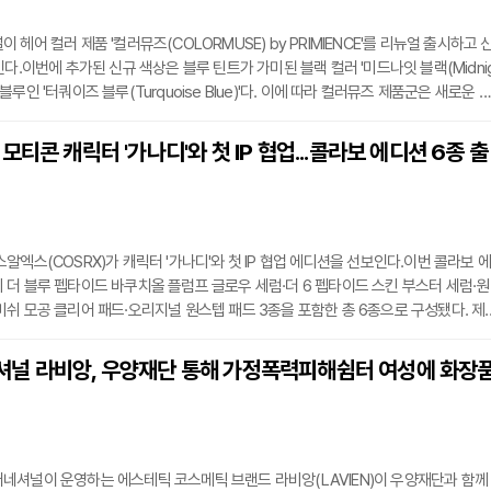
헤어 컬러 제품 '컬러뮤즈(COLORMUSE) by PRIMIENCE'를 리뉴얼 출시하고 
인다.이번에 추가된 신규 색상은 블루 틴트가 가미된 블랙 컬러 '미드나잇 블랙(Midni
로시 블루인 '터쿼이즈 블루(Turquoise Blue)'다. 이에 따라 컬러뮤즈 제품군은 새로운 
 10종 라인업으로 새롭게 구성됐다.이번 리뉴얼에서는 기존 산화 염모제만 사용할 경
색상 탁함과 짧은 유지력을 보완하는 데 초점을 맞췄다. 제품은 모발에 컬러를 채우고
모티콘 캐릭터 '가나디'와 첫 IP 협업...콜라보 에디션 6종 출
행해 발색력과 색감의 선명도, 컬러 지속력을 높이도록 설계됐다.리뉴얼 제품에는 리
알엑스(COSRX)가 캐릭터 '가나디'와 첫 IP 협업 에디션을 선보인다.이번 콜라보 에
더 블루 펩타이드 바쿠치올 플럼프 글로우 세럼·더 6 펩타이드 스킨 부스터 세럼·원
쉬 모공 클리어 패드·오리지널 원스텝 패드 3종을 포함한 총 6종으로 구성됐다. 제
일러스트를 적용했다.제품별로 한정 굿즈도 함께 구성된다. 더 블루 펩타이드 바쿠치
럼 가나디 에디션에는 가나디 요정 키캡 키링이 포함된다. 더 6 펩타이드 스킨 부스
널 라비앙, 우양재단 통해 가정폭력피해쉼터 여성에 화장
 가나디 요정 피규어 굿즈 2종 중 1종을 랜덤으로 증정한다. 원스텝 오리지널 블레
네셔널이 운영하는 에스테틱 코스메틱 브랜드 라비앙(LAVIEN)이 우양재단과 함께