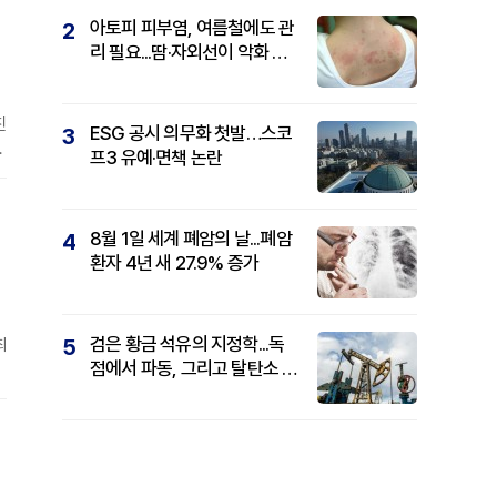
아토피 피부염, 여름철에도 관
2
리 필요...땀·자외선이 악화 요
인
진
ESG 공시 의무화 첫발…스코
3
에
프3 유예·면책 논란
손
8월 1일 세계 폐암의 날...폐암
4
환자 4년 새 27.9% 증가
검은 황금 석유의 지정학...독
5
최
점에서 파동, 그리고 탈탄소 패
권까지
라
에
성