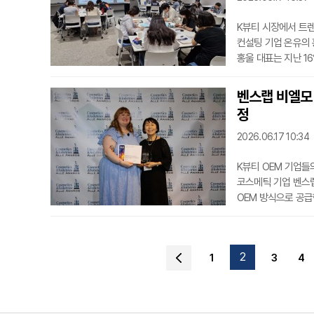
K뷰티 시장에서 트렌
컨설팅 기업 온유의
홍울 대표는 지난 1
분석 및 신제품 개발'
초빙됐다.교육은 화장
벤스랩 비엘모 
스 등 3개 세션으로
정
감 자극형
2026.06.17 10:34
K뷰티 OEM 기업들
코스메틱 기업 벤스
OEM 방식으로 공급한 
Allē Awards)
·퍼스널케어 분야의
에는 벤스랩이 개발한
2
1
3
4
연