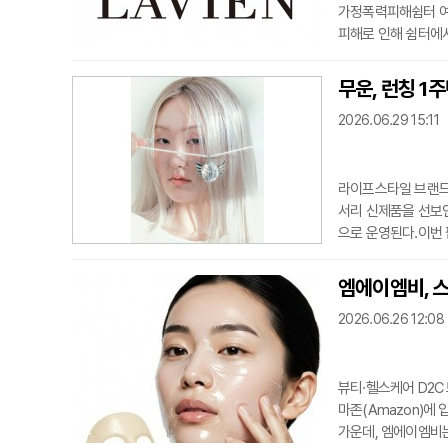
가정폭력피해쉼터 여
피해로 인해 쉼터에서
스인터네셔널은 라비앙
단을 통해 전국 가
무운, 런칭 1
돌보고 표현하는 수단
2026.06.29 15:11
를 더했다. 특히
라이프스타일 브랜드
서리 신제품을 선보인
으로 운영된다.이번 
동시에 향을 즐길 수
voke' 라인업의 
엠에이엠비, 스
브랜드 방향성 아래
2026.06.26 12:08
뷰티·헬스케어 D2C
마존(Amazon)에
가운데, 엠에이엠비