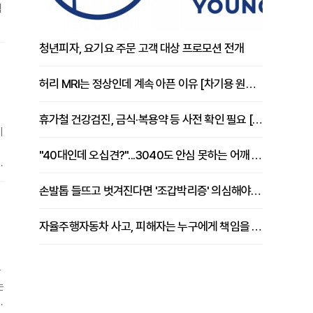
력
청년피자, 요기요 주문 고객 대상 프로모션 전개
을
미
허리 MRI는 정상인데 계속 아픈 이유 [차기용 원장 칼럼]
휴가철 건강검진, 금식·복용약 등 사전 확인 필요 [정도감 원장 칼럼]
메
"40대인데 오십견?"...3040도 안심 못하는 어깨 유착성 관절낭염
E
손발톱 들뜨고 벗겨진다면 '조갑박리증' 의심해야 [김철윤 원장 칼럼]
는
자율주행자동차 사고, 피해자는 누구에게 책임을 물을 수 있을까
는
이