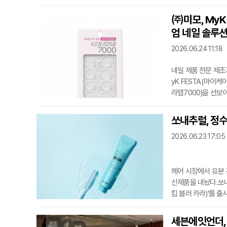
다. 첫 글로벌 거점
영 환경을 꼽았다.
㈜미모, MyK 
있다.엠에이엠비는 
엄 네일 솔루션
할 방침이다.
2026.06.24 11:18
네일 제품 전문 제조
yK FESTA(마이케
라탭7000)을 선보
기술, 손톱 보호까지
네일팁이 아닌 기능
쏘내추럴, 정수
예정이다.대표 제품 
2026.06.23 17:05
준 시험에서 8,000
헤어 시장에서 유분 
신제품을 내놨다.쏘
킵 블러 카라)'를 
라 형태의 브러시를 
제형을 적용해 백탁 
세븐에잇언더, 아