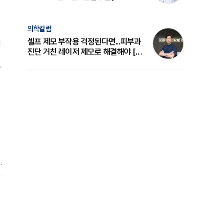
의 원리와 선택 기준 [길건 원장 칼럼]
의학칼럼
셀프 제모 부작용 걱정된다면...피부과
더
진단 거친 레이저 제모로 해결해야 [변
준석 원장 칼럼]
의
가
러
감