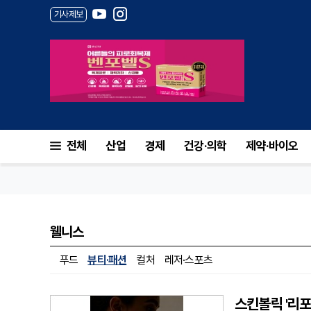
기사제보
전체
산업
경제
건강·의학
제약·바이오
웰니스
푸드
뷰티·패션
컬처
레저·스포츠
스킨볼릭 '리포