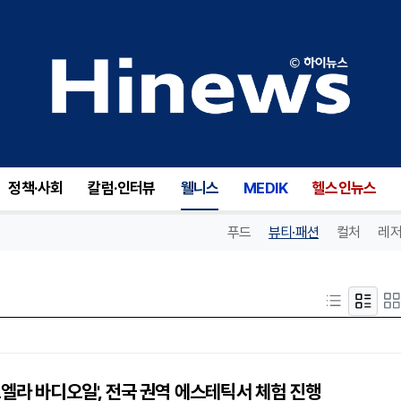
정책·사회
칼럼·인터뷰
웰니스
MEDIK
헬스인뉴스
푸드
뷰티·패션
컬처
레저
엘라 바디오일', 전국 권역 에스테틱서 체험 진행