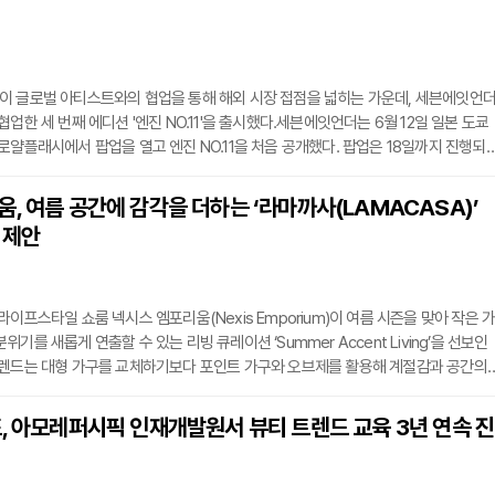
게 밀착돼 딱딱하게 굳거나 뭉침 없이 자연스러운 스타일을 유지할 수 있다. 유분이
이 글로벌 아티스트와의 협업을 통해 해외 시장 접점을 넓히는 가운데, 세븐에잇언
업한 세 번째 에디션 '엔진 NO.11'을 출시했다.세븐에잇언더는 6월 12일 일본 도쿄
로얄플래시에서 팝업을 열고 엔진 NO.11을 처음 공개했다. 팝업은 18일까지 진행되
 날 무신사와 세븐에잇언더 공식 온라인 스토어에서 동시 발매됐다.이번 에디션을 함
더블렛·아미 파리·골든구스 등 글로벌 브랜드와 협업 이력을 가진 아티스트로, 일상
, 여름 공간에 감각을 더하는 ‘라마까사(LAMACASA)’
 언어로 재해석하는 작업을 해왔다. 엔진 NO.11의 숫자 11은 사람의 두 다리를 의미
 제안
이프스타일 쇼룸 넥시스 엠포리움(Nexis Emporium)이 여름 시즌을 맞아 작은 
기를 새롭게 연출할 수 있는 리빙 큐레이션 ‘Summer Accent Living’을 선보인
트렌드는 대형 가구를 교체하기보다 포인트 가구와 오브제를 활용해 계절감과 공간의
 방향으로 확장되고 있다. 넥시스 엠포리움은 이러한 라이프스타일 변화에 맞춰 컬
갖춘 이탈리아 프리미엄 리빙 브랜드 라마까사(LAMACASA) 제품을 중심으로 여름 
, 아모레퍼시픽 인재개발원서 뷰티 트렌드 교육 3년 연속 진
레이션에서는 라이라(LYRA), 테라노바(TERRANOVA), 나르소(NARSO), 아우로
각기 다른 개성을