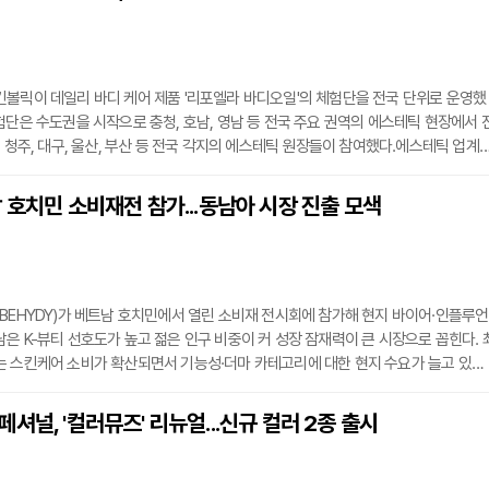
볼릭이 데일리 바디 케어 제품 '리포엘라 바디오일'의 체험단을 전국 단위로 운영했
험단은 수도권을 시작으로 충청, 호남, 영남 등 전국 주요 권역의 에스테틱 현장에서 
, 청주, 대구, 울산, 부산 등 전국 각지의 에스테틱 원장들이 참여했다.에스테틱 업계
 현장에서 직접 소비자 반응을 확인하는 체험 마케팅이 늘어나는 추세다. 참가자들은
리 현장과 일상에서 제품을 사용한 뒤 사용감과 향을 중심으로 후기를 남겼다. 가볍고
 호치민 소비재전 참가...동남아 시장 진출 모색
철에도 부담 없이 사용할 수 있다는 평가가 나왔다.스킨볼릭 관계자는 "전문가의 
BEHYDY)가 베트남 호치민에서 열린 소비재 전시회에 참가해 현지 바이어·인플루언
은 K-뷰티 선호도가 높고 젊은 인구 비중이 커 성장 잠재력이 큰 시장으로 꼽힌다. 
 스킨케어 소비가 확산되면서 기능성·더마 카테고리에 대한 현지 수요가 늘고 있다.
동안 유산균으로 이중 발효한 자두 특허 원료 '베이비플러맥티브'와 나노 리포좀 세
탱결바이옴' 등 자체 원료 기술을 소개했다. 전 제품 비건 처방도 함께 내세웠다. 현장
셔널, '컬러뮤즈' 리뉴얼...신규 컬러 2종 출시
루언서들과는 유통 협력과 현지 마케팅 등 후속 논의를 이어갈 예정이며, 이번 전시 