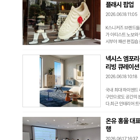
모발 사이사이에 고르
플래시 팝업
2026.06.18 11:05
K스니커즈 브랜드들
가 아티스트 노보와 협
시부야 패션 편집숍 
며, 국내에서는 같은
께한 노보는 나이키·
넥시스 엠포리움
사물을 감정과 기억의
리빙 큐레이션
하며, 노보
2026.06.18 10:18
국내 최대 하이엔드 라
구만으로도 공간의 분위
다.최근 인테리어 
분위기를 변화시키는
와 소재, 조형미를 
온유 홍울 대표
성을 제안한다.이번 큐
행
라(AURORA) 등 
2026.06.17 16:37