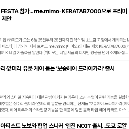
으로 아마존을 선택한 배경으로는 전 세계 고객 접근성과 물류 인프라, 데이터 기반 운
 비쏠르는 동안크림·동안세럼·마스크팩으로 이어지는 데일리 스킨케어 라인업을 갖추
FESTA 참가... me.mimo· KERATAB7000으로 프리미
이번 진출을 시작으로 비쏠르 추가 라인업과 다른 자체 브랜드의 글로벌 전개도 검토
 제안
기업 ㈜미모가 오는 6월 25일부터 28일까지 킨텍스 및 소노캄 고양에서 개최되는 
이 페스타)에 참가해 자체 브랜드 me.mimo(미미모)와 대표 제품 KERATAB7000(
이며 K-네일 기술력을 알린다.㈜미모는 네일 제품의 디자인 경쟁을 넘어 소재와 접착
 고려한 연구개발을 지속하며 차별화된 제품을 선보여 왔다. 이번 행사에서도 단순한
성과 사용성을 높인 프리미엄 네일 솔루션을 중심으로 국내외 바이어와 소비자를 만
리·앞머리 유분 케어 돕는 '보송헤어 드라이카라' 출시
KERATAB7000은 의료등급 아크릴 접착제를 적용한 글루탭으로, ASTM D3330 
g/25mm 이상의
관리와 스타일 지속력에 대한 관심이 커지는 가운데, 쏘내추럴이 관련 기능을 결합한
내추럴은 정수리·앞머리·옆머리의 유분을 관리하는 신제품 '보송헤어 드라이카라(헤
출시했다. 헤어 파우더와 스타일링 기능을 한 제품에 담은 블러 타입 헤어 카라로, 마스
적용해 모발을 정돈하듯 사용할 수 있다.제품은 가루가 흩날리지 않는 투명 젤 파우
현상을 줄였다. 사용 즉시 과도한 유분을 케어하며 두피와 모발을 투명하게 코팅한다
티스트 노보와 협업 스니커 '엔진 NO.11' 출시...도쿄 로얄