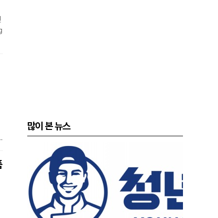
신
g
컬
많이 본 뉴스
터
품
미