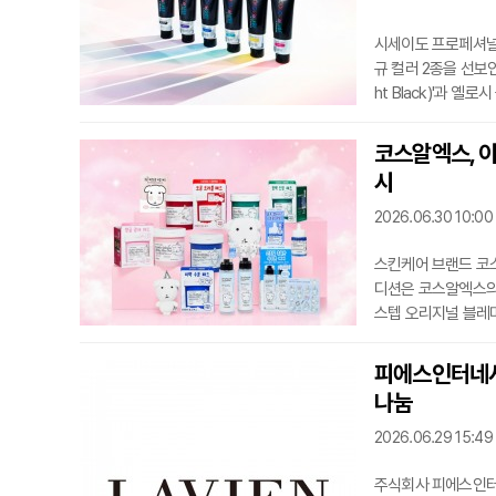
시세이도 프로페셔널이 
규 컬러 2종을 선보
ht Black)'과 옐
러 2종을 포함한 총
우 나타날 수 있는 
코스알엑스, 이
고정하는 역할을 수
시
피듀어(Lipidure®
2026.06.30 10:00
스킨케어 브랜드 코스
디션은 코스알엑스의 
스텝 오리지널 블레미
품에는 요정 가나디 
올 플럼프 글로우 세
피에스인터네셔
세럼 가나디 에디션은
나눔
쉬 모공
2026.06.29 15:49
주식회사 피에스인터