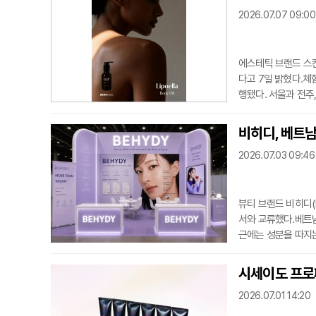
2026.07.07 09:00
에스테틱 브랜드 스킨
다고 7일 밝혔다.체
행됐다. 서울과 전주
서는 최근 전문 관리
약 한 달간 실제 관
비히디, 베트남
산뜻한 사용감과 여름
2026.07.03 09:46
길에서
뷰티 브랜드 비히디(
서와 교류했다.베트남
근에는 성분을 따지는
비히디는 전시 기간 
마이드 기반 특허 '
시세이도 프로페
서 만난 바이어·인플
2026.07.01 14:20
과를