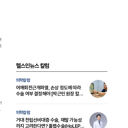
고
M
케
날
헬스인뉴스 칼럼
기
의학칼럼
어깨회전근개파열, 손상 정도에 따라
수술 여부 결정해야 [박근민 원장 칼
럼]
어
카
의학칼럼
더
거대 전립선비대증 수술, 재발 가능성
.
까지 고려한다면? 홀렙수술(HoLEP)