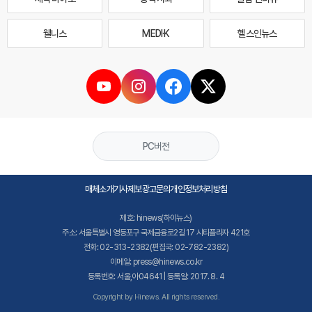
웰니스
MEDI·K
헬스인뉴스
PC버전
매체소개
기사제보
광고문의
개인정보처리방침
제호: hinews(하이뉴스)
주소: 서울특별시 영등포구 국제금융로2길 17 시티플라자 421호
전화: 02-313-2382(편집국: 02-782-2382)
이메일: press@hinews.co.kr
등록번호: 서울,아04641 | 등록일: 2017. 8. 4
Copyright by Hinews. All rights reserved.