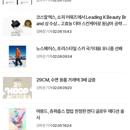
김국주 기자
02.06 15:50
코스알엑스, 쇼피 어워즈에서 Leading K Beauty Br
and 상 수상... 고효능 더마 스킨케어로 동남아 공략 가
속
임혜정 기자
02.06 15:43
노스페이스, 프리스타일 스키 국가대표 유니폼 선봬
오하은 기자
02.06 09:34
29CM, 수면 용품 거래액 3배 급증
오하은 기자
02.06 09:20
마몽드, 츄파춥스 협업 한정판 캔디 글로우 에디션 출
시
오하은 기자
02.05 16:24