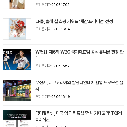
오하은 기자
02.06 17:08
LF몰, 올해 설 쇼핑 키워드 ‘체감 프리미엄’ 선정
오하은 기자
02.06 16:54
W컨셉, 제6회 WBC 국가대표팀 공식 유니폼 한정 판
매
오하은 기자
02.06 16:52
무신사, 레고코리아와 발렌타인데이 협업 프로모션 실
시
오하은 기자
02.06 16:49
닥터멜락신, 미국·영국 틱톡샵 ‘전체 카테고리’ TOP 1
00 석권