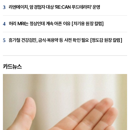
3
리엔에이치, 암경험자 대상 ‘RE:CAN 푸드테라피’ 운영
4
허리 MRI는 정상인데 계속 아픈 이유 [차기용 원장 칼럼]
5
휴가철 건강검진, 금식·복용약 등 사전 확인 필요 [정도감 원장 칼럼]
카드뉴스