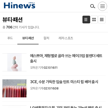
뷰티·패션
총
706
건의 기사가 있습니다.
푸드
뷰티·패션
컬처
레저·스포츠
에스쁘아, 제형별로 골라 쓰는 메이크업 블렌더 세트
출시
오하은 기자
02.10 16:11
3CE, 수분 가득한 입술 틴트 미스티 립 베어 출시
오하은 기자
02.10 16:08
LG생활건강 오휘, 기미 관리 돕는 기능성 팩트 출시