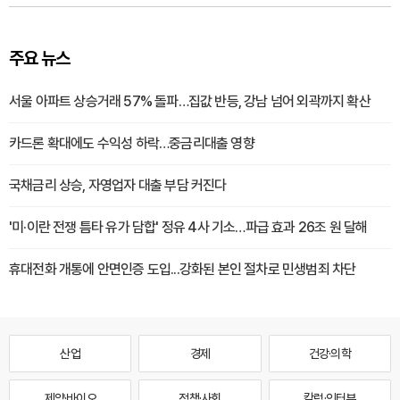
주요 뉴스
서울 아파트 상승거래 57% 돌파…집값 반등, 강남 넘어 외곽까지 확산
카드론 확대에도 수익성 하락…중금리대출 영향
국채금리 상승, 자영업자 대출 부담 커진다
'미·이란 전쟁 틈타 유가 담합' 정유 4사 기소…파급 효과 26조 원 달해
휴대전화 개통에 안면인증 도입...강화된 본인 절차로 민생범죄 차단
산업
경제
건강·의학
제약·바이오
정책·사회
칼럼·인터뷰