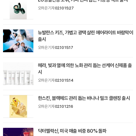
오하은 기자
02.10 15:27
뉴발란스 키즈, 가볍고 광택 살린 에어라이트 바람막이
출시
오하은 기자
02.10 15:17
헤라, 빛과 열에 의한 노화 관리 돕는 선케어 신제품 출
시
오하은 기자
02.10 15:14
한스킨, 블랙헤드 관리 돕는 바나나 밀크 클렌징 출시
오하은 기자
02.10 12:16
닥터멜락신, 미국 매출 비중 80% 돌파