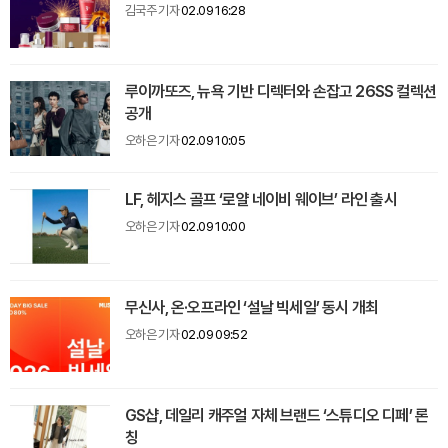
김국주 기자
02.09 16:28
루이까또즈, 뉴욕 기반 디렉터와 손잡고 26SS 컬렉션
공개
오하은 기자
02.09 10:05
LF, 헤지스 골프 ‘로얄 네이비 웨이브’ 라인 출시
오하은 기자
02.09 10:00
무신사, 온·오프라인 ‘설날 빅세일’ 동시 개최
오하은 기자
02.09 09:52
GS샵, 데일리 캐주얼 자체 브랜드 ‘스튜디오 디페’ 론
칭