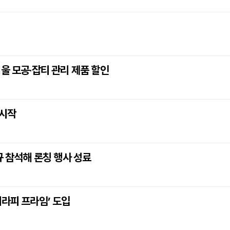
울 모공·잡티 관리 제품 할인
 시작
규 참석해 론칭 행사 성료
쎄라피 프라임’ 도입