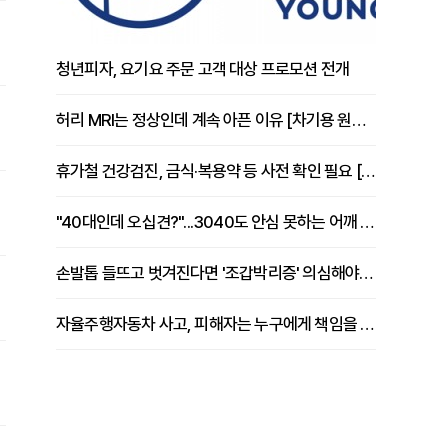
청년피자, 요기요 주문 고객 대상 프로모션 전개
허리 MRI는 정상인데 계속 아픈 이유 [차기용 원장 칼럼]
휴가철 건강검진, 금식·복용약 등 사전 확인 필요 [정도감 원장 칼럼]
"40대인데 오십견?"...3040도 안심 못하는 어깨 유착성 관절낭염
손발톱 들뜨고 벗겨진다면 '조갑박리증' 의심해야 [김철윤 원장 칼럼]
자율주행자동차 사고, 피해자는 누구에게 책임을 물을 수 있을까