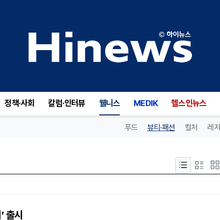
정책·사회
칼럼·인터뷰
웰니스
MEDIK
헬스인뉴스
푸드
뷰티·패션
컬처
레저
’ 출시