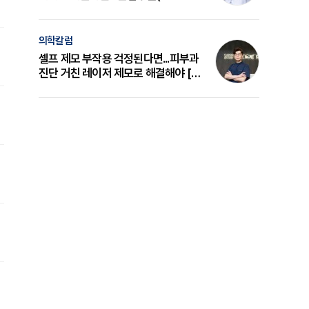
의 원리와 선택 기준 [길건 원장 칼럼]
의학칼럼
셀프 제모 부작용 걱정된다면...피부과
진단 거친 레이저 제모로 해결해야 [변
준석 원장 칼럼]