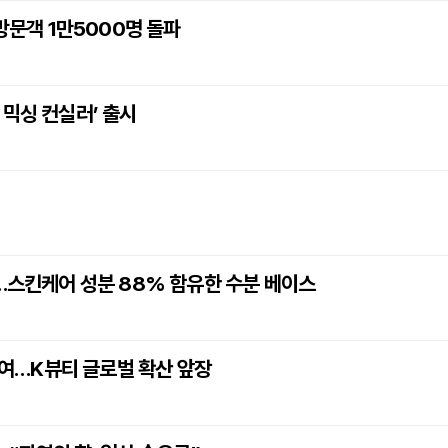
방문객 1만5000명 돌파
 믹싱 컨실러’ 출시
시…스킨케어 성분 88% 함유한 수분 베이스
 참여…K뷰티 글로벌 확산 앞장