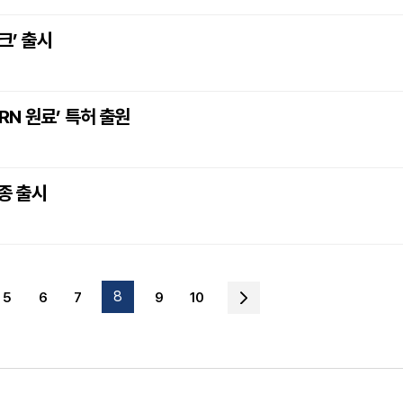
크’ 출시
N 원료’ 특허 출원
3종 출시
8
5
6
7
9
10