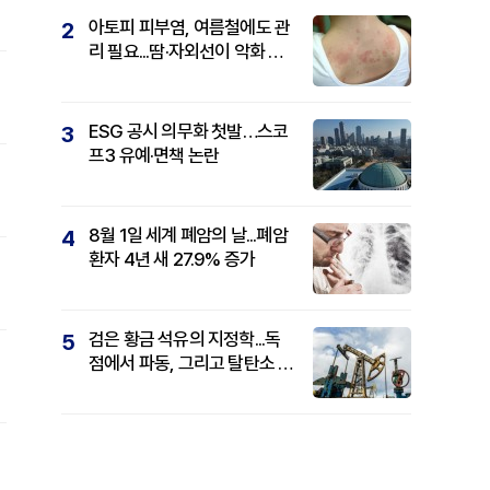
아토피 피부염, 여름철에도 관
2
리 필요...땀·자외선이 악화 요
인
ESG 공시 의무화 첫발…스코
3
프3 유예·면책 논란
8월 1일 세계 폐암의 날...폐암
4
환자 4년 새 27.9% 증가
검은 황금 석유의 지정학...독
5
점에서 파동, 그리고 탈탄소 패
권까지