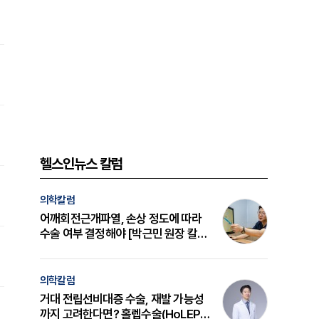
헬스인뉴스 칼럼
의학칼럼
어깨회전근개파열, 손상 정도에 따라
수술 여부 결정해야 [박근민 원장 칼
럼]
의학칼럼
거대 전립선비대증 수술, 재발 가능성
까지 고려한다면? 홀렙수술(HoLEP)