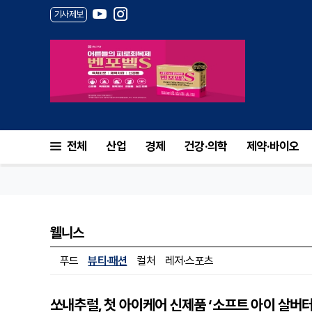
기사제보
전체
산업
경제
건강·의학
제약·바이오
웰니스
푸드
뷰티·패션
컬처
레저·스포츠
쏘내추럴, 첫 아이케어 신제품 ‘소프트 아이 살버터