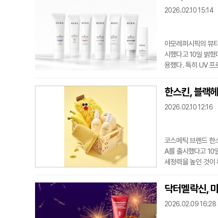
2026.02.10 15:14
아모레퍼시픽의 뷰티
시했다고 10일 밝혔
용했다. 특히 UV 
+를 얻으며 선케어 
시에 잡아 맑은 피부
한스킨, 블랙헤
스러운 광채를 내는 
2026.02.10 12:16
품인 UV 프로텍터 
코스메틱 브랜드 한스
A를 출시했다고 1
세정력을 높인 것이 
동시에 할 수 있도록
합한 독자 성분인 밀
닥터멜락신, 미
현상을 줄이는 데 주
2026.02.09 16:28
며, 인공적인