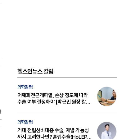
추
,
나
헬스인뉴스 칼럼
추
의학칼럼
어깨회전근개파열, 손상 정도에 따라
수술 여부 결정해야 [박근민 원장 칼
럼]
매
7
의학칼럼
거대 전립선비대증 수술, 재발 가능성
까지 고려한다면? 홀렙수술(HoLEP)