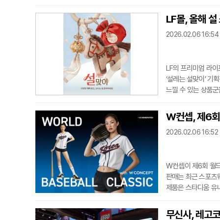
하는 브랜드다. 트
구하며, 가격대는 실
LF몰, 올해 
될 예정이다. 구성 품
2026.02.06 16:54
를 통
LF의 프리미엄 라이
‘설레는 설맞이’ 기
느낄 수 있는 상품군
리빙 등 총 9개 카
연휴 여행 등 명절 
W컨셉, 제6회
물 아이템으로는 지갑
2026.02.06 16:52
가
W컨셉이 제6회 월
판매는 최근 스포츠웨
제품은 스타디움 유니
만 9천 원, 티셔츠
대비 약 40% 증가
무신사, 레고