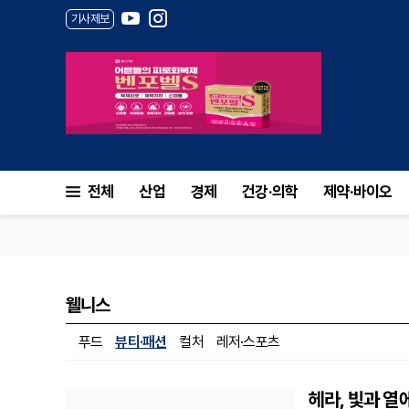
기사제보
전체
산업
경제
건강·의학
제약·바이오
웰니스
푸드
뷰티·패션
컬처
레저·스포츠
헤라, 빛과 열