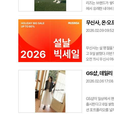
리즈는 브랜드가 쌓
에서 유래한 네이비 
지는 듯한 색감을 표
강조해 필드뿐 아니라
무신사, 온·오
감의 기능성 소재를
2026.02.09 09:52
무신사는 설 명절을 
고 9일 밝혔다.이번
오전 11시 무신사 
랜덤 뽑기를 운영한다
토어 오프라인 매장을
GS샵, 데일리
어와 무신사 스탠다드
2026.02.06 17:08
회원 쇼핑 패턴
GS샵이 일상에서 편
출시한다고 6일 밝혔
션 포트폴리오를 넓