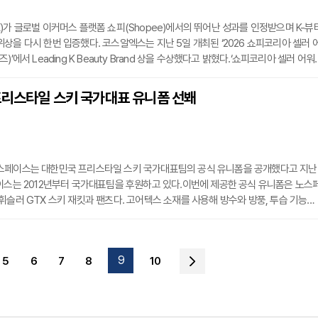
)가 글로벌 이커머스 플랫폼 쇼피(Shopee)에서의 뛰어난 성과를 인정받으며 K-뷰
상을 다시 한번 입증했다. 코스알엑스는 지난 5일 개최된 ‘2026 쇼피코리아 셀러 
)’에서 Leading K Beauty Brand 상을 수상했다고 밝혔다.‘쇼피코리아 셀러 어워
 개최된 쇼피코리아의 시상식으로, 최근 1년간 쇼피 플랫폼 내 매출 성과와 성장성, 
합적으로 평가해 우수 브랜드와 셀러를 선정한다.코스알엑스는 연간 매출 성장, 브랜
프리스타일 스키 국가대표 유니폼 선봬
도 등 여러 핵심 지표에서 높은 평가를 받아 Leading K Beauty Brand 상 수상을
스페이스는 대한민국 프리스타일 스키 국가대표팀의 공식 유니폼을 공개했다고 지난
이스는 2012년부터 국가대표팀을 후원하고 있다.이번에 제공한 공식 유니폼은 노스
휘슬러 GTX 스키 재킷과 팬츠다. 고어텍스 소재를 사용해 방수와 방풍, 투습 기능을
인 설계가 특징이다. 다크 오렌지, 블루, 블랙 등 세 가지 색상으로 나왔다. 훈련용으
킷이 쓰인다.노스페이스는 자사 애슬리트팀 소속 선수들이 현장에서 직접 점검한 고기
고 설명했다. 2026 밀라노 동계올림픽에 출전하는 정대윤, 이윤승, 이승훈, 김다은
9
5
6
7
8
10