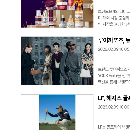
브랜드501의 더마 코
며 해외 시장 중심의
틱 시장을 겨냥한 전
운데 80% 이상이 
이 빠르게 확대되고
루이까또즈, 뉴
자를 상정해 제품을 
2026.02.09 10:05
국 소비자들의
브랜드 루이까또즈가 
YORK Edit)'을
렉션을 통해 브랜드
적 미학을 핵심 코드
사이의 균형을 강조
LF, 헤지스 
현대적 문법으로 옮긴
2026.02.09 10:00
적으로 확장한
LF는 골프웨어 브랜