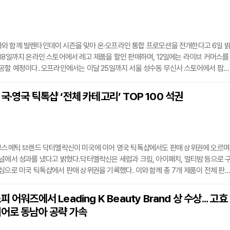
객들을 위한 마케팅을 강화할 방침이다. W컨셉 관계자는 "스포츠가 하나의 문화로 
의
와 함께 발렌타인데이 시즌을 맞아 온·오프라인 통합 프로모션을 전개한다고 6일 
18일까지 온라인 스토어에서 레고 제품을 할인 판매하며, 12일에는 라이브 커머스를
공할 예정이다. 오프라인에서는 이달 25일까지 서울 성수동 무신사 스토어에서 팝업
 팝업스토어에서는 구매 금액에 따른 사은품 증정과 레고 장미 만들기 체험 이벤트를
즈 카테고리를 넘어 부티크를 통한 성인 대상 레고 라인업도 확대했다. 무신사 관계
국·영국 틱톡샵 ‘전체 카테고리’ TOP 100 석권
령대가 즐길 수 있는 라이프스타일 아이템으로 제안한다"며 "차별화된 경험을 제공할
 코스메틱 브랜드 닥터멜락신이 미국에 이어 영국 틱톡샵에서도 판매 상위권에 오르며
널에서 성과를 냈다고 밝혔다.닥터멜락신은 세럼과 크림, 아이패치, 멀티밤 등으로 
심으로 미국 틱톡샵에서 판매 상위권을 기록했다. 이와 함께 총 7개 제품이 전체 판
안에 이름을 올리며, 단일 브랜드 기준으로 비교적 많은 제품이 순위에 포함됐다.미국 
 약 50달러 수준인 가운데, 닥터멜락신의 세트 제품은 평균보다 높은 가격대임에
 어워즈에서 Leading K Beauty Brand 상 수상... 고효
유지한 것으로 나타났다.이 같은 흐름을 바탕으로 닥터멜락신은 2025년 11월 영국 
케어로 동남아 공략 가속