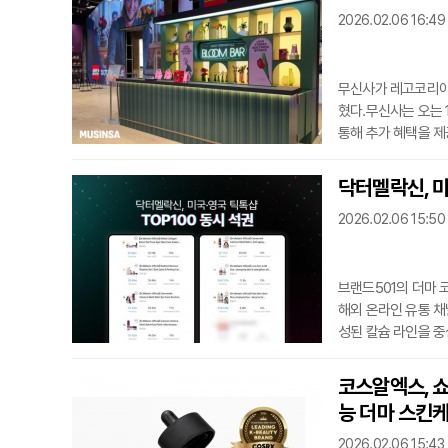
츠를 즐기는 여성 고
2026.02.06 16:49
착함에 따라 여성들
무신사가 레고코리아
혔다.무신사는 오는 
통해 추가 혜택을 제
스토어를 운영한다.
진행한다.무신사는 키
닥터멜락신, 미
자는 "레고를 전 연
2026.02.06 15:50
것"이라고 말했
브랜드501의 더마
해외 온라인 유통 채
성된 칼슘 라인을 중
랭킹 상위 100위 
톡샵의 평균 객단가가
코스알엑스, 쇼피
일정한 판매 흐름을 
능 더마 스킨
톡샵을 공
2026.02.06 15:43