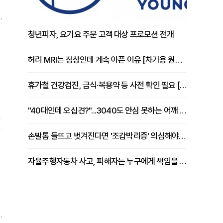
번
청년피자, 요기요 주문 고객 대상 프로모션 전개
허리 MRI는 정상인데 계속 아픈 이유 [차기용 원장 칼럼]
휴가철 건강검진, 금식·복용약 등 사전 확인 필요 [정도감 원장 칼럼]
"40대인데 오십견?"...3040도 안심 못하는 어깨 유착성 관절낭염
는
스
손발톱 들뜨고 벗겨진다면 '조갑박리증' 의심해야 [김철윤 원장 칼럼]
자율주행자동차 사고, 피해자는 누구에게 책임을 물을 수 있을까
향