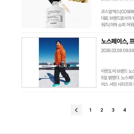
코스알엑스(COSRX
대표 브랜드로서의 위
워즈(이하 쇼피 어워즈
즈’는 올해 처음으로
랫폼 기여도 등을 종
노스페이스, 
드 경쟁력, 플랫폼 기여
2026.02.06 09:34
거머쥐었다. 특
아웃도어 브랜드 노
5일 밝혔다. 노스페
이스 서밋 시리즈의 
갖췄으며 통기성을 높
로는 부베 후디 재
능성 제품을 제공한다
1
2
3
4
선수도 지원한