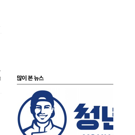
가
반
미
W
많이 본 뉴스
컬
미