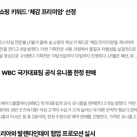
렌드를 과도하게 쫓기보다는 기존에 보유한 옷들과 자연스럽게 어우러지는 디자인을 
속 있는 중저가로 책정했다.브랜드의 첫 상품군은 오는 7일 방송을 통해 일반에 공개
설 쇼핑 키워드 ‘체감 프리미엄’ 선정
목은 니트 세트, 팬츠 세트, 패딩 재킷 등 총 3가지다. GS샵은 이번 신규 브랜드 출시
프스타일 전문몰 LF몰이 올해 설 쇼핑의 핵심 키워드로 ‘체감 프리미엄’을 제시하며
획전을 연다고 6일 밝혔다. 이번 기획전은 사용 과정에서 품질과 차별성을 실질적으로
을 중심으로 구성됐다.기획전은 이달 6일부터 13일까지 진행된다. LF몰은 패션, 뷰티
테고리에서 고객 후기가 검증된 우수 상품을 선별해 제안한다. 특히 부모님 댁 방문이
기간의 다양한 라이프스타일에 맞춘 맞춤형 큐레이션 서비스도 함께 제공한다.주요 선
 WBC 국가대표팀 공식 유니폼 한정 판매
과 가방을 비롯해 고기능 홈케어 제품 등이 포함됐다. 행사 기간 구매 금액에 따른 
드베이스볼클래식(WBC) 국가대표팀의 공식 유니폼을 판매한다고 6일 밝혔다. 이번
어와 관련 굿즈에 대한 여성 고객의 수요가 크게 늘어난 데 따른 전략적 행보다.판
폼과 티셔츠 등 총 2종이며, 한정 수량으로 예약 판매를 진행한다. 가격은 유니폼 2
 7만 9천 원으로 책정됐다. W컨셉에 따르면 지난해 스포츠웨어 카테고리 매출은 전년
하며 가파른 성장세를 보이고 있다.W컨셉은 이번 WBC 유니폼 판매를 기점으로 스포
코리아와 발렌타인데이 협업 프로모션 실시