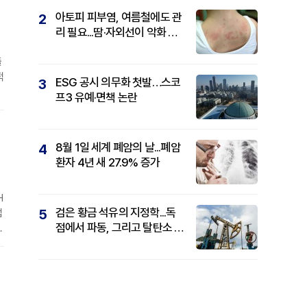
아토피 피부염, 여름철에도 관
2
리 필요...땀·자외선이 악화 요
인
출
적
ESG 공시 의무화 첫발…스코
3
프3 유예·면책 논란
제
8월 1일 세계 폐암의 날...폐암
4
환자 4년 새 27.9% 증가
H
검은 황금 석유의 지정학...독
5
업
점에서 파동, 그리고 탈탄소 패
을
권까지
결