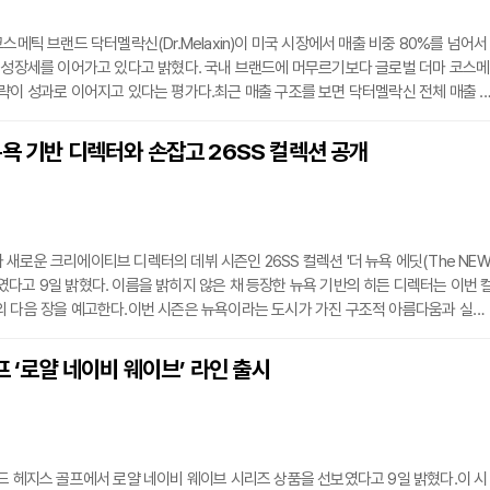
스메틱 브랜드 닥터멜락신(Dr.Melaxin)이 미국 시장에서 매출 비중 80%를 넘어서
 성장세를 이어가고 있다고 밝혔다. 국내 브랜드에 머무르기보다 글로벌 더마 코스메
략이 성과로 이어지고 있다는 평가다.최근 매출 구조를 보면 닥터멜락신 전체 매출 
미국에서 발생하고 있다. 이는 단일 해외 시장 의존도가 높은 구조로, 미국 소비자 기
 있음을 보여준다.닥터멜락신은 브랜드 초기 단계부터 특정 국가가 아닌 글로벌 소비
욕 기반 디렉터와 손잡고 26SS 컬렉션 공개
기획해 왔다. 더마 코스메틱 특성을 고려해 기능성과 성분 안정성에 초점을 맞추고, 
새로운 크리에이티브 디렉터의 데뷔 시즌인 26SS 컬렉션 '더 뉴욕 에딧(The NE
 선보였다고 9일 밝혔다. 이름을 밝히지 않은 채 등장한 뉴욕 기반의 히든 디렉터는 이번 
의 다음 장을 예고한다.이번 시즌은 뉴욕이라는 도시가 가진 구조적 아름다움과 실용
로 삼았다. 군더더기를 없앤 실루엣과 그래픽으로 다시 해석한 퀼팅, 기능성과 조형
했다. 절제된 미니멀리즘 속에서도 강한 존재감을 남기는 디자인은 브랜드의 유산을
골프 ‘로얄 네이비 웨이브’ 라인 출시
 결과물이다.첫 공개 컬렉션인 '르엘(Le L)'은 브랜드의 상징인 엘퀼팅 공법을 현대
드 헤지스 골프에서 로얄 네이비 웨이브 시리즈 상품을 선보였다고 9일 밝혔다.이 시