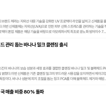
 브랜드 헤라는 자외선 대응 기술을 강화한 UV 프로텍터 라인을 넓히고 신제품을 
다.이번 신제품에는 자외선(UVA)으로 인한 피부 산화 스트레스를 관리하는 기술을 
프로텍터 톤업 제품은 해당 기술을 바탕으로 아모레퍼시픽 최초로 광노화 방어지수 70
제품군을 강화했다.새로 선보이는 UV 프로텍터 톤업 라벤더는 노란기와 붉은기를 동
톤을 만드는 데 초점을 맞췄다. 함께 출시한 UV 프로텍터 CC는 피부 결 표현과 자연
드 관리 돕는 바나나 밀크 클렌징 출시
데 도움을 주는 제품으로 단독으로 쓰거나 메이크업 베이스로 활용할 수 있다.기존 
프
킨이 바나나의 보습 성분과 세정 효과를 결합한 클렌징 바나나 밀크 및 블랙헤드 P
0일 밝혔다.이번 신제품은 기존 클렌징 밀크의 부드러운 사용감을 유지하면서 메이크
특징이다. 바나나 성분에 피지 조절을 돕는 징크 PCA를 더해 블랙헤드 제거와 예방
 만들었다.세안 후 피부가 건조해지는 것을 막기 위해 세라마이드와 우유 단백질을 
크세라마이드를 적용했다. 이를 통해 세안 후에도 피부 보습 장벽을 유지하며 속당김
국 매출 비중 80% 돌파
력했다.세정력 측면에서는 포인트 메이크업에 대해 86.89%의 세정 효과를 보였으