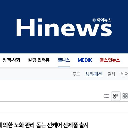
정책·사회
칼럼·인터뷰
웰니스
MEDIK
헬스인뉴스
푸드
뷰티·패션
컬처
레저
에 의한 노화 관리 돕는 선케어 신제품 출시