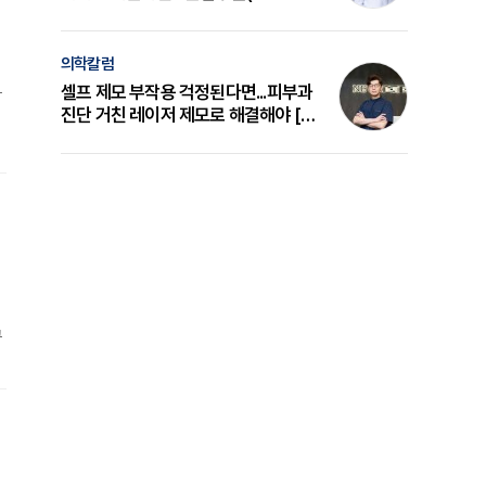
정
의 원리와 선택 기준 [길건 원장 칼럼]
의학칼럼
셀프 제모 부작용 걱정된다면...피부과
밝
진단 거친 레이저 제모로 해결해야 [변
준석 원장 칼럼]
구
매
틱
도
틱