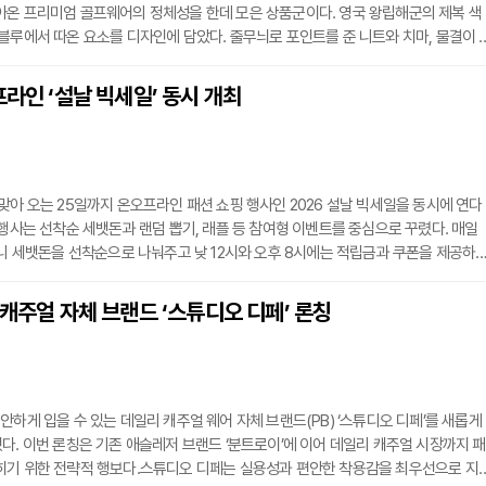
아온 프리미엄 골프웨어의 정체성을 한데 모은 상품군이다. 영국 왕립해군의 제복 색
블루에서 따온 요소를 디자인에 담았다. 줄무늬로 포인트를 준 니트와 치마, 물결이 
현한 스웨터 등이 대표적이다.지나친 장식은 덜어내고 정갈한 선과 균형 잡힌 비율을
 일상에서도 차분한 차림을 연출할 수 있도록 했다. 또한 가벼우면서도 탄탄한 조직
프라인 ‘설날 빅세일’ 동시 개최
 사용해 착용감을 높이고 형태가 변하는 것을 최소화했다.
맞아 오는 25일까지 온오프라인 패션 쇼핑 행사인 2026 설날 빅세일을 동시에 연다
 행사는 선착순 세뱃돈과 랜덤 뽑기, 래플 등 참여형 이벤트를 중심으로 꾸렸다. 매일
머니 세뱃돈을 선착순으로 나눠주고 낮 12시와 오후 8시에는 적립금과 쿠폰을 제공하
. 행사 기간 총 4회의 래플도 진행한다.오프라인 연계 혜택도 크게 늘렸다. 무신사 
 찾은 고객에게 최대 5만원 상당의 랜덤 쿠폰을 선착순으로 증정하고, 무신사 스토
 캐주얼 자체 브랜드 ‘스튜디오 디페’ 론칭
 매장에서 10만원 이상 사면 5000원의 무신사 머니를 추가로 준다.특가 상품군은
안하게 입을 수 있는 데일리 캐주얼 웨어 자체 브랜드(PB) ‘스튜디오 디페’를 새롭게
다. 이번 론칭은 기존 애슬레저 브랜드 ‘분트로이’에 이어 데일리 캐주얼 시장까지 패
히기 위한 전략적 행보다.스튜디오 디페는 실용성과 편안한 착용감을 최우선으로 지