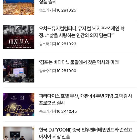
상품 출시
송소라 기자
10.28 10:25
오차드뮤지컬컴퍼니, 뮤지컬 ‘시지프스’ 재연 확
정…“삶을 사랑하는 인간의 의지 담는다”
송소라 기자
10.28 10:23
‘김포는 바다다’... 물길에서 찾은 역사와 미래
김국주 기자
10.28 10:00
파라다이스 호텔 부산, 개관 44주년 기념 고객 감사
프로모션 실시
송소라 기자
10.24 10:45
한국 DJ ‘YOONI’, 중국 인우엔터테인먼트와 손잡고
아시아 시장 진출