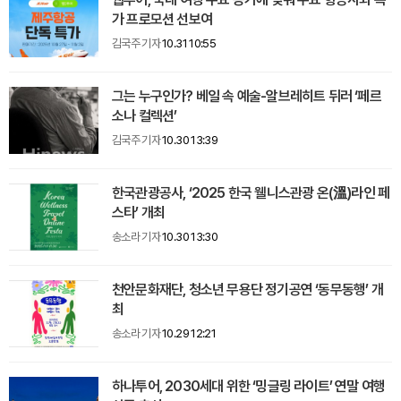
가 프로모션 선보여
김국주 기자
10.31 10:55
그는 누구인가? 베일 속 예술-알브레히트 뒤러 ‘페르
소나 컬렉션’
김국주 기자
10.30 13:39
한국관광공사, ‘2025 한국 웰니스관광 온(溫)라인 페
스타’ 개최
송소라 기자
10.30 13:30
천안문화재단, 청소년 무용단 정기공연 ‘동무동행’ 개
최
송소라 기자
10.29 12:21
하나투어, 2030세대 위한 ‘밍글링 라이트’ 연말 여행