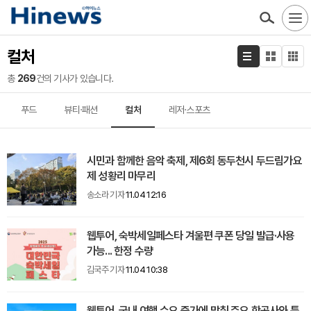
컬처
총
269
건의 기사가 있습니다.
푸드
뷰티·패션
컬처
레저·스포츠
시민과 함께한 음악 축제, 제6회 동두천시 두드림가요
제 성황리 마무리
송소라 기자
11.04 12:16
웹투어, 숙박세일페스타 겨울편 쿠폰 당일 발급·사용
가능... 한정 수량
김국주 기자
11.04 10:38
웹투어, 국내 여행 수요 증가에 맞춰 주요 항공사와 특