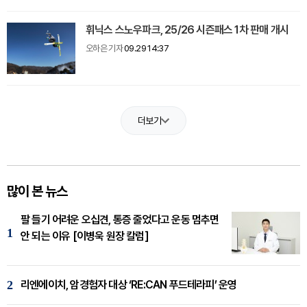
휘닉스 스노우파크, 25/26 시즌패스 1차 판매 개시
오하은 기자
09.29 14:37
더보기
많이 본 뉴스
팔 들기 어려운 오십견, 통증 줄었다고 운동 멈추면
1
안 되는 이유 [이병욱 원장 칼럼]
2
리엔에이치, 암경험자 대상 ‘RE:CAN 푸드테라피’ 운영