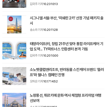
김국주 기자
10.23 10:13
시그니엘 서울·부산, ‘미쉐린 2키’ 선정 기념 패키지 출
시
송소라 기자
10.20 11:28
태양라이프㈜, 창립 21주년 맞아 통합 라이프케어 기
업 도약... TY파트너스 인증센터 본격 가동
김국주 기자
10.20 10:00
소노펫클럽앤리조트, 반려동물 스킨케어 브랜드 ‘플러
프’와 웰니스 캠페인 진행
오하은 기자
10.17 14:52
노랑풍선, 튀르키예 문화·역사 체험형 프리미엄 여행
선보여