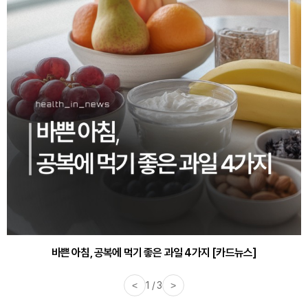
바쁜 아침, 공복에 먹기 좋은 과일 4가지 [카드뉴스]
<
1 / 3
>