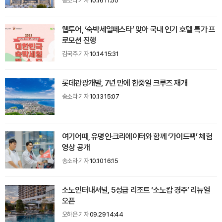
송소라 기자
10.16 11:50
웹투어, ‘숙박세일페스타’ 맞아 국내 인기 호텔 특가 프
로모션 진행
김국주 기자
10.14 15:31
롯데관광개발, 7년 만에 한중일 크루즈 재개
송소라 기자
10.13 15:07
여기어때, 유명인·크리에이터와 함께 ‘가이드팩’ 체험
영상 공개
송소라 기자
10.10 16:15
소노인터내셔널, 5성급 리조트 ‘소노캄 경주’ 리뉴얼
오픈
오하은 기자
09.29 14:44