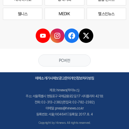
웰니스
MEDI·K
헬스인뉴스
PC버전
매체소개
기사제보
광고문의
개인정보처리방침
제호: hinews(하이뉴스)
주소: 서울특별시 영등포구 국제금융로2길 17 시티플라자 421호
전화: 02-313-2382(편집국: 02-782-2382)
이메일: press@hinews.co.kr
등록번호: 서울,아04641 | 등록일: 2017. 8. 4
Copyright by Hinews. All rights reserved.