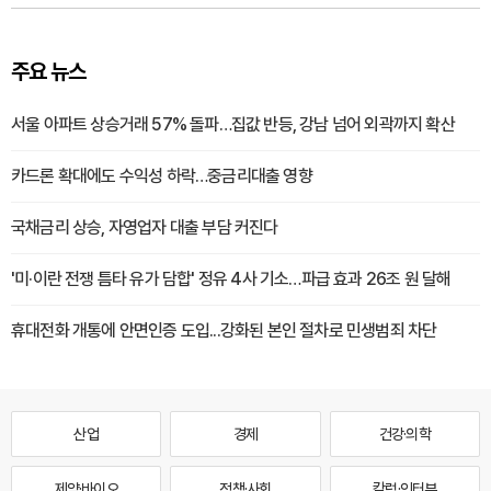
주요 뉴스
서울 아파트 상승거래 57% 돌파…집값 반등, 강남 넘어 외곽까지 확산
카드론 확대에도 수익성 하락…중금리대출 영향
국채금리 상승, 자영업자 대출 부담 커진다
'미·이란 전쟁 틈타 유가 담합' 정유 4사 기소…파급 효과 26조 원 달해
휴대전화 개통에 안면인증 도입...강화된 본인 절차로 민생범죄 차단
산업
경제
건강·의학
제약·바이오
정책·사회
칼럼·인터뷰