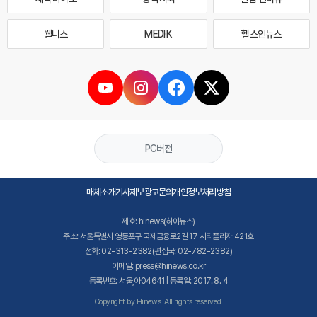
웰니스
MEDI·K
헬스인뉴스
PC버전
매체소개
기사제보
광고문의
개인정보처리방침
제호: hinews(하이뉴스)
주소: 서울특별시 영등포구 국제금융로2길 17 시티플라자 421호
전화: 02-313-2382(편집국: 02-782-2382)
이메일: press@hinews.co.kr
등록번호: 서울,아04641 | 등록일: 2017. 8. 4
Copyright by Hinews. All rights reserved.