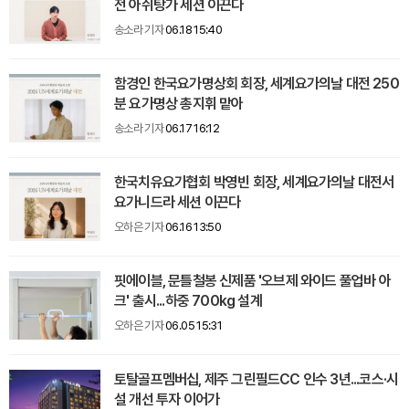
전 아쉬탕가 세션 이끈다
송소라 기자
06.18 15:40
함경인 한국요가명상회 회장, 세계요가의날 대전 250
분 요가명상 총지휘 맡아
송소라 기자
06.17 16:12
한국치유요가협회 박영빈 회장, 세계요가의날 대전서
요가니드라 세션 이끈다
오하은 기자
06.16 13:50
핏에이블, 문틀철봉 신제품 '오브제 와이드 풀업바 아
크' 출시...하중 700kg 설계
오하은 기자
06.05 15:31
토탈골프멤버십, 제주 그린필드CC 인수 3년...코스·시
설 개선 투자 이어가