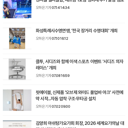
오하은 기자
07.14 14:34
화성특례시수영연맹, '전국 장거리 수영대회' 개최
오하은 기자
07.10 16:12
클투, 시디즈와 함께 이색 스포츠 이벤트 '시디즈 의자
레이스' 개최
오하은 기자
07.08 16:59
핏에이블, 신제품 '오브제 와이드 풀업바 아크' 사전예
약 시작...자동 압착 구조·무타공 설치
오하은 기자
07.02 09:00
김양희 아쉬탕가요가회 회장, 2026 세계요가의날 대