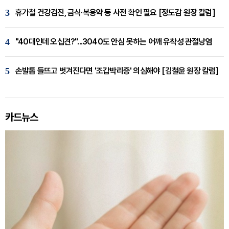
3
휴가철 건강검진, 금식·복용약 등 사전 확인 필요 [정도감 원장 칼럼]
4
"40대인데 오십견?"...3040도 안심 못하는 어깨 유착성 관절낭염
5
손발톱 들뜨고 벗겨진다면 '조갑박리증' 의심해야 [김철윤 원장 칼럼]
카드뉴스