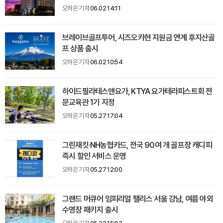
오하은 기자
06.02 14:11
브레이브골프투어, 시즈오카현 지원금 연계 후지산골
프 상품 출시
오하은 기자
06.02 10:54
하이드필라테스앤요가, KTYA 요가테라피스트회 전
문교육관 1기 지정
오하은 기자
05.27 17:04
그린재킷·NH농협카드, 전국 90여 개 골프장 캐디피
즉시 할인 서비스 운영
오하은 기자
05.27 12:00
그랜드 머큐어 임피리얼 팰리스 서울 강남, 여름 야외
수영장 패키지 출시