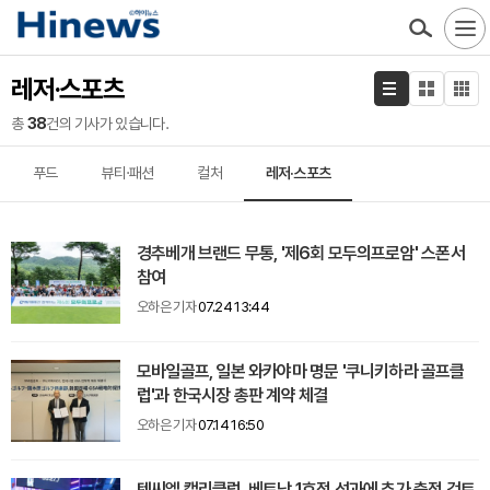
레저·스포츠
총
38
건의 기사가 있습니다.
푸드
뷰티·패션
컬처
레저·스포츠
경추베개 브랜드 무통, '제6회 모두의프로암' 스폰서
참여
오하은 기자
07.24 13:44
모바일골프, 일본 와카야마 명문 '쿠니키하라 골프클
럽'과 한국시장 총판 계약 체결
오하은 기자
07.14 16:50
텐씨엘 캘리클럽, 베트남 1호점 성과에 추가 출점 검토