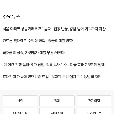
주요 뉴스
서울 아파트 상승거래 57% 돌파…집값 반등, 강남 넘어 외곽까지 확산
카드론 확대에도 수익성 하락…중금리대출 영향
국채금리 상승, 자영업자 대출 부담 커진다
'미·이란 전쟁 틈타 유가 담합' 정유 4사 기소…파급 효과 26조 원 달해
휴대전화 개통에 안면인증 도입...강화된 본인 절차로 민생범죄 차단
산업
경제
건강·의학
제약·바이오
정책·사회
칼럼·인터뷰