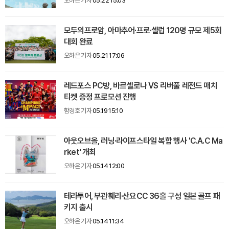
오하은 기자
05.22 15:03
모두의프로암, 아마추어·프로·셀럽 120명 규모 제5회
대회 완료
오하은 기자
05.21 17:06
레드포스 PC방, 바르셀로나 VS 리버풀 레전드 매치
티켓 증정 프로모션 진행
함경호 기자
05.19 15:10
아웃오브올, 러닝·라이프스타일 복합 행사 'C.A.C Ma
rket' 개최
오하은 기자
05.14 12:00
테라투어, 부관훼리·산요CC 36홀 구성 일본 골프 패
키지 출시
오하은 기자
05.14 11:34