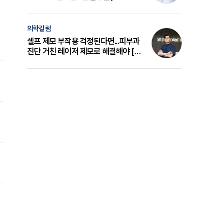
의 원리와 선택 기준 [길건 원장 칼럼]
의학칼럼
셀프 제모 부작용 걱정된다면...피부과
진단 거친 레이저 제모로 해결해야 [변
준석 원장 칼럼]