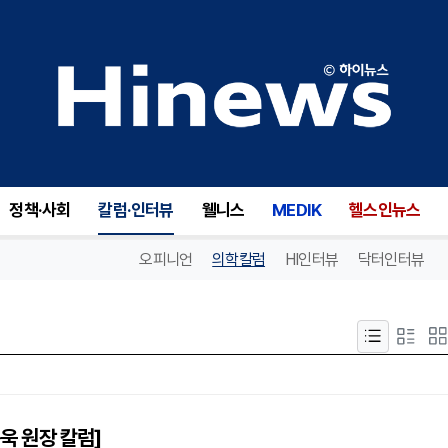
정책·사회
칼럼·인터뷰
웰니스
MEDIK
헬스인뉴스
오피니언
의학칼럼
HI인터뷰
닥터인터뷰
용욱 원장 칼럼]