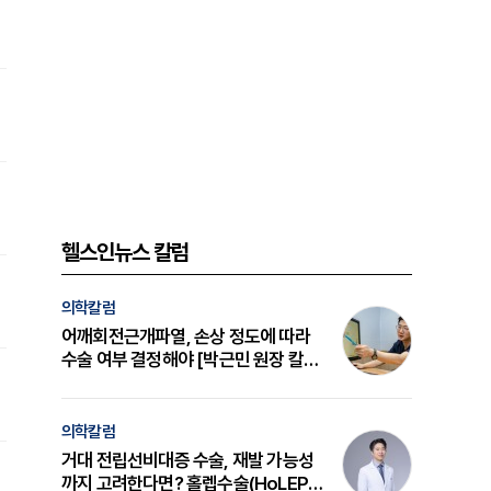
헬스인뉴스 칼럼
의학칼럼
어깨회전근개파열, 손상 정도에 따라
수술 여부 결정해야 [박근민 원장 칼
럼]
의학칼럼
거대 전립선비대증 수술, 재발 가능성
까지 고려한다면? 홀렙수술(HoLEP)