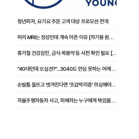
청년피자, 요기요 주문 고객 대상 프로모션 전개
허리 MRI는 정상인데 계속 아픈 이유 [차기용 원장 칼럼]
휴가철 건강검진, 금식·복용약 등 사전 확인 필요 [정도감 원장 칼럼]
"40대인데 오십견?"...3040도 안심 못하는 어깨 유착성 관절낭염
손발톱 들뜨고 벗겨진다면 '조갑박리증' 의심해야 [김철윤 원장 칼럼]
자율주행자동차 사고, 피해자는 누구에게 책임을 물을 수 있을까