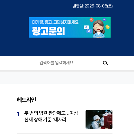
발행일: 2026-08-08(토)
헤드라인
두 번의 법원 판단에도…여성
1
산재 장해 기준 ‘제자리’