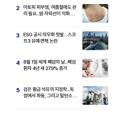
아토피 피부염, 여름철에도 관
2
리 필요...땀·자외선이 악화 요
인
ESG 공시 의무화 첫발…스코
3
프3 유예·면책 논란
8월 1일 세계 폐암의 날...폐암
4
환자 4년 새 27.9% 증가
검은 황금 석유의 지정학...독
5
점에서 파동, 그리고 탈탄소 패
권까지