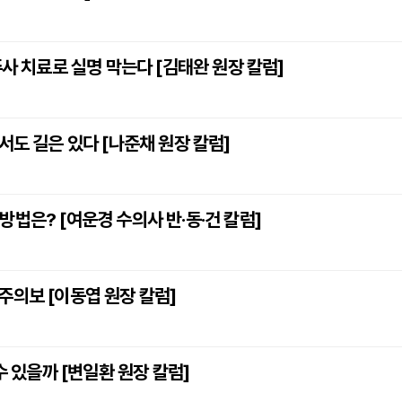
주사 치료로 실명 막는다 [김태완 원장 칼럼]
서도 길은 있다 [나준채 원장 칼럼]
법은? [여운경 수의사 반·동·건 칼럼]
주의보 [이동엽 원장 칼럼]
수 있을까 [변일환 원장 칼럼]