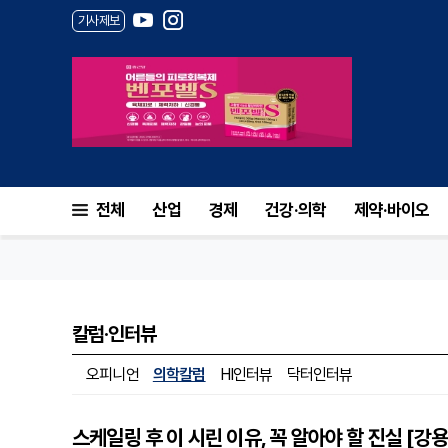
기사제보
전체
산업
경제
건강·의학
제약·바이오
칼럼·인터뷰
오피니언
의학칼럼
HI인터뷰
닥터인터뷰
스케일링 후 이 시린 이유, 꼭 알아야 할 진실 [강