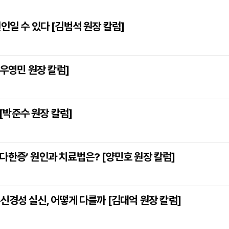
인일 수 있다 [김범석 원장 칼럼]
[우영민 원장 칼럼]
 [박준수 원장 칼럼]
다한증’ 원인과 치료법은? [양민호 원장 칼럼]
신경성 실신, 어떻게 다를까 [김대억 원장 칼럼]