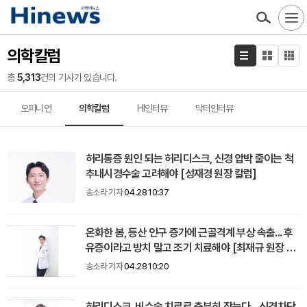
의학칼럼
총
5,313
건의 기사가 있습니다.
오피니언
의학칼럼
HI인터뷰
닥터인터뷰
허리통증 원인 되는 허리디스크, 신경 압박 줄이는 척
추내시경수술 고려해야 [성재경 원장 칼럼]
송소라 기자
04.28 10:37
온화한 봄, 등산 인구 증가에 근골격계 부상 속출... 후
유증이라고 방치 말고 조기 치료해야 [최재규 원장 칼
럼]
송소라 기자
04.28 10:20
허리디스크, 비수술 치료로 충분히 잡는다... 신경차단