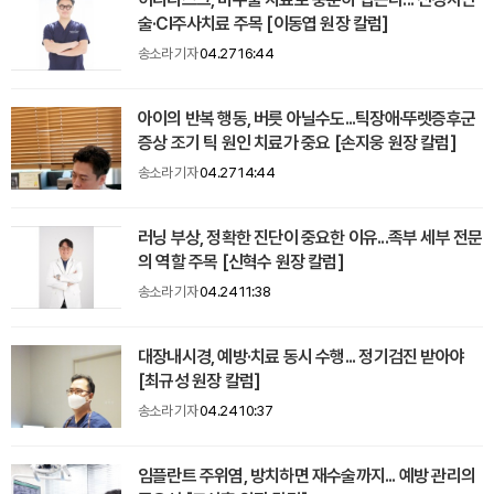
술·CI주사치료 주목 [이동엽 원장 칼럼]
송소라 기자
04.27 16:44
아이의 반복 행동, 버릇 아닐수도...틱장애·뚜렛증후군
증상 조기 틱 원인 치료가 중요 [손지웅 원장 칼럼]
송소라 기자
04.27 14:44
러닝 부상, 정확한 진단이 중요한 이유...족부 세부 전문
의 역할 주목 [신혁수 원장 칼럼]
송소라 기자
04.24 11:38
대장내시경, 예방·치료 동시 수행... 정기검진 받아야
[최규성 원장 칼럼]
송소라 기자
04.24 10:37
임플란트 주위염, 방치하면 재수술까지... 예방 관리의