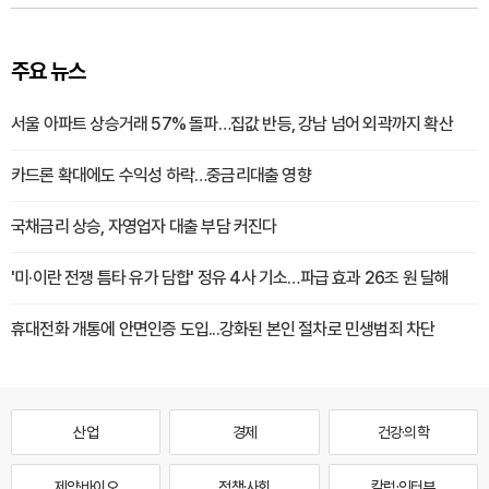
주요 뉴스
서울 아파트 상승거래 57% 돌파…집값 반등, 강남 넘어 외곽까지 확산
카드론 확대에도 수익성 하락…중금리대출 영향
국채금리 상승, 자영업자 대출 부담 커진다
'미·이란 전쟁 틈타 유가 담합' 정유 4사 기소…파급 효과 26조 원 달해
휴대전화 개통에 안면인증 도입...강화된 본인 절차로 민생범죄 차단
산업
경제
건강·의학
제약·바이오
정책·사회
칼럼·인터뷰