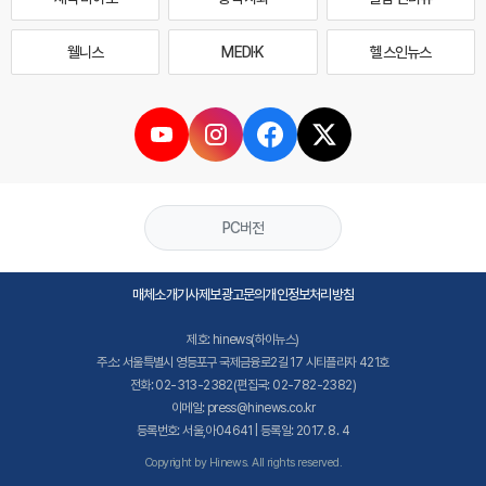
웰니스
MEDI·K
헬스인뉴스
PC버전
매체소개
기사제보
광고문의
개인정보처리방침
제호: hinews(하이뉴스)
주소: 서울특별시 영등포구 국제금융로2길 17 시티플라자 421호
전화: 02-313-2382(편집국: 02-782-2382)
이메일: press@hinews.co.kr
등록번호: 서울,아04641 | 등록일: 2017. 8. 4
Copyright by Hinews. All rights reserved.