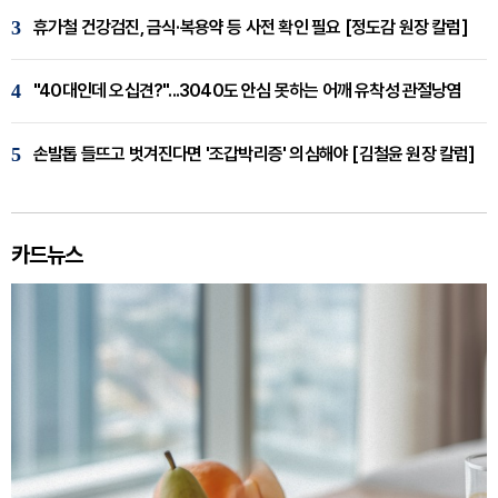
3
휴가철 건강검진, 금식·복용약 등 사전 확인 필요 [정도감 원장 칼럼]
4
"40대인데 오십견?"...3040도 안심 못하는 어깨 유착성 관절낭염
5
손발톱 들뜨고 벗겨진다면 '조갑박리증' 의심해야 [김철윤 원장 칼럼]
카드뉴스