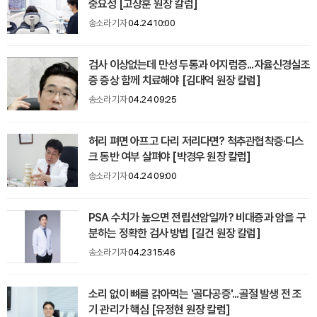
중요성 [고상훈 원장 칼럼]
송소라 기자
04.24 10:00
검사 이상없는데 만성 두통과 어지럼증...자율신경실조
증 증상 함께 치료해야 [김대억 원장 칼럼]
송소라 기자
04.24 09:25
허리 펴면 아프고 다리 저리다면? 척추관협착증·디스
크 동반 여부 살펴야 [박경우 원장 칼럼]
송소라 기자
04.24 09:00
PSA 수치가 높으면 전립선암일까? 비대증과 암을 구
분하는 정확한 검사 방법 [길건 원장 칼럼]
송소라 기자
04.23 15:46
소리 없이 뼈를 갉아먹는 '골다공증'...골절 발생 전 조
기 관리가 핵심 [유정현 원장 칼럼]