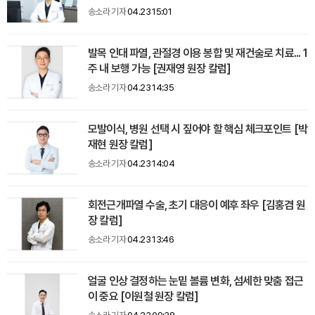
송소라 기자
04.23 15:01
발목 인대 파열, 관절경 이용 봉합 및 재건술로 치료... 1
주 내 보행 가능 [권재영 원장 칼럼]
송소라 기자
04.23 14:35
모발이식, 병원 선택 시 짚어야 할 핵심 체크포인트 [박
재현 원장 칼럼]
송소라 기자
04.23 14:04
회전근개파열 수술, 초기 대응이 예후 좌우 [김홍겸 원
장 칼럼]
송소라 기자
04.23 13:46
얼굴 인상 결정하는 눈밑 볼륨 변화, 섬세한 맞춤 접근
이 중요 [이원철 원장 칼럼]