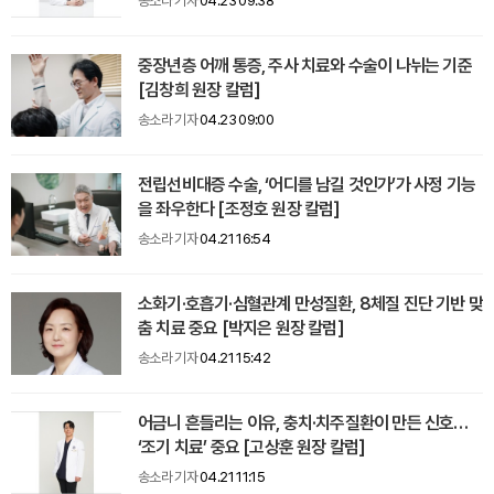
송소라 기자
04.23 09:38
중장년층 어깨 통증, 주사 치료와 수술이 나뉘는 기준
[김창희 원장 칼럼]
송소라 기자
04.23 09:00
전립선비대증 수술, ‘어디를 남길 것인가’가 사정 기능
을 좌우한다 [조정호 원장 칼럼]
송소라 기자
04.21 16:54
소화기·호흡기·심혈관계 만성질환, 8체질 진단 기반 맞
춤 치료 중요 [박지은 원장 칼럼]
송소라 기자
04.21 15:42
어금니 흔들리는 이유, 충치·치주질환이 만든 신호…
‘조기 치료’ 중요 [고상훈 원장 칼럼]
송소라 기자
04.21 11:15