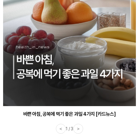
바쁜 아침, 공복에 먹기 좋은 과일 4가지 [카드뉴스]
<
1 / 3
>