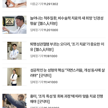
이종균 기자
11.29 13:02
늘어나는 척추질환, 비수술적 치료의 새 희망 '신경성
형술' [헬스人터뷰]
임혜정 기자
11.20 10:00
퇴행성관절염 부르는 오다리, '조기 치료'가 중요한 이
유 [헬스人터뷰]
임혜정 기자
11.18 10:00
성공적인 눈 성형의 핵심 "자연스러움, 개성 동시에 살
려야" [굿닥터]
임혜정 기자
11.14 10:00
흉터, '조직 특성 및 회복 과정'에 따라 맞춤 치료 진행
해야 [굿닥터]