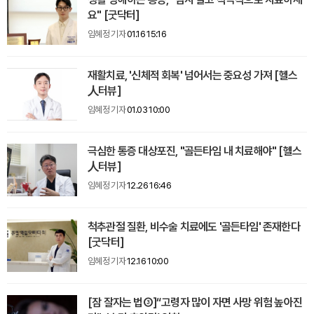
요" [굿닥터]
임혜정 기자
01.16 15:16
재활치료, '신체적 회복' 넘어서는 중요성 가져 [헬스
人터뷰]
임혜정 기자
01.03 10:00
극심한 통증 대상포진, "골든타임 내 치료해야" [헬스
人터뷰]
임혜정 기자
12.26 16:46
척추관절 질환, 비수술 치료에도 '골든타임' 존재한다
[굿닥터]
임혜정 기자
12.16 10:00
[잠 잘자는 법③]“고령자 많이 자면 사망 위험 높아진