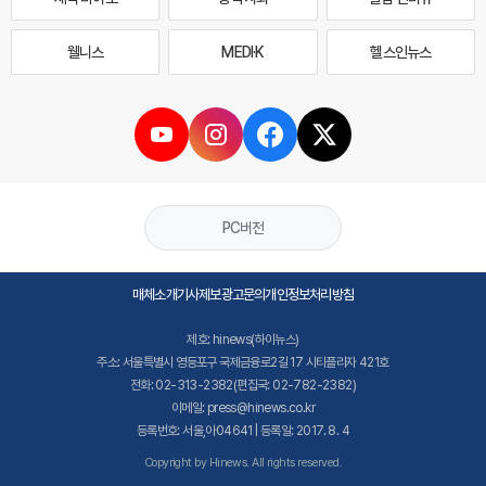
웰니스
MEDI·K
헬스인뉴스
PC버전
매체소개
기사제보
광고문의
개인정보처리방침
제호: hinews(하이뉴스)
주소: 서울특별시 영등포구 국제금융로2길 17 시티플라자 421호
전화: 02-313-2382(편집국: 02-782-2382)
이메일: press@hinews.co.kr
등록번호: 서울,아04641 | 등록일: 2017. 8. 4
Copyright by Hinews. All rights reserved.