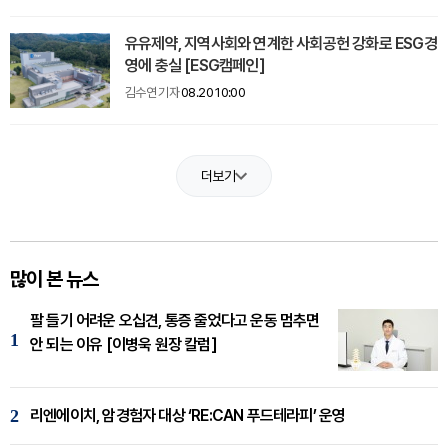
유유제약, 지역사회와 연계한 사회공헌 강화로 ESG경
영에 충실 [ESG캠페인]
김수연 기자
08.20 10:00
더보기
많이 본 뉴스
팔 들기 어려운 오십견, 통증 줄었다고 운동 멈추면
1
안 되는 이유 [이병욱 원장 칼럼]
2
리엔에이치, 암경험자 대상 ‘RE:CAN 푸드테라피’ 운영