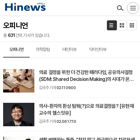
오피니언
총
631
건의 기사가 있습니다.
오피니언
의학칼럼
HI인터뷰
닥터인터뷰
의료 결정을 위한 더 건강한 패러다임, 공유의사결정
(SDM: Shared Decision Making)의 시대가 온다!
[헬스레터]
김국주 기자
02.11 09:00
의사-환자의 환상 팀웍(?)으로 의료결정을? [유현재
교수의 헬스잇쓔]
김국주 기자
02.06 17:10
생활 방해하는 통증, "참지 말고 적극적으로 치료하세