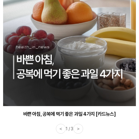
바쁜 아침, 공복에 먹기 좋은 과일 4가지 [카드뉴스]
<
1 / 3
>