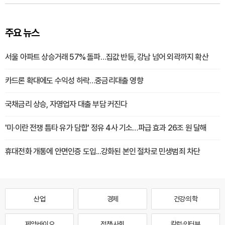
주요 뉴스
서울 아파트 상승거래 57% 돌파…집값 반등, 강남 넘어 외곽까지 확산
카드론 확대에도 수익성 하락…중금리대출 영향
국채금리 상승, 자영업자 대출 부담 커진다
'미·이란 전쟁 틈타 유가 담합' 정유 4사 기소…파급 효과 26조 원 달해
휴대전화 개통에 안면인증 도입...강화된 본인 절차로 민생범죄 차단
산업
경제
건강·의학
제약·바이오
정책·사회
칼럼·인터뷰