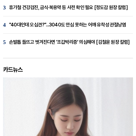
3
휴가철 건강검진, 금식·복용약 등 사전 확인 필요 [정도감 원장 칼럼]
4
"40대인데 오십견?"...3040도 안심 못하는 어깨 유착성 관절낭염
5
손발톱 들뜨고 벗겨진다면 '조갑박리증' 의심해야 [김철윤 원장 칼럼]
카드뉴스