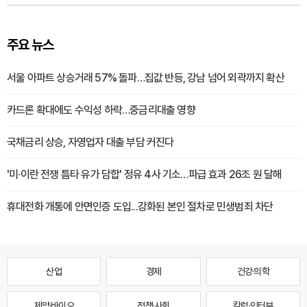
주요 뉴스
서울 아파트 상승거래 57% 돌파…집값 반등, 강남 넘어 외곽까지 확산
카드론 확대에도 수익성 하락…중금리대출 영향
국채금리 상승, 자영업자 대출 부담 커진다
'미·이란 전쟁 틈타 유가 담합' 정유 4사 기소…파급 효과 26조 원 달해
휴대전화 개통에 안면인증 도입...강화된 본인 절차로 민생범죄 차단
산업
경제
건강·의학
제약·바이오
정책·사회
칼럼·인터뷰