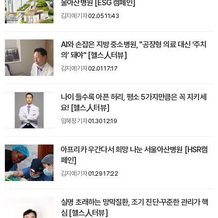
울아산병원 [ESG 캠페인]
김지예 기자
02.05 11:43
AI와 손잡은 지방 중소병원, "공장형 의료 대신 ‘주치
의’ 돼야" [헬스人터뷰]
김지예 기자
02.01 17:17
나이 들수록 아픈 허리, 평소 5가지만큼은 꼭 지키세
요! [헬스人터뷰]
임혜정 기자
01.30 12:19
아프리카 우간다서 희망 나눈 서울아산병원 [HSR캠
페인]
김지예 기자
01.29 17:22
실명 초래하는 망막질환, 조기 진단·꾸준한 관리가 핵
심 [헬스人터뷰]