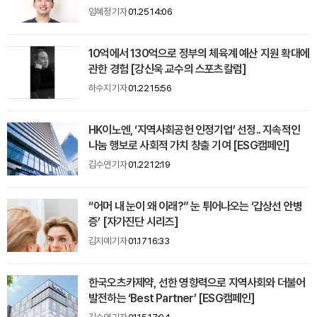
임혜정 기자
01.25 14:06
10억에서 130억으로 정부의 체육계 예산 지원 확대에
관한 경험 [강신욱 교수의 스포츠칼럼]
하수지 기자
01.22 15:56
HK이노엔, ‘지역사회공헌 인정기업’ 선정.. 지속적인
나눔 행보로 사회적 가치 창출 기여 [ESG캠페인]
김수연 기자
01.22 12:19
“어머 내 눈이 왜 이래?” 눈 튀어나오는 ‘갑상선 안병
증’ [자가진단 시리즈]
김지예 기자
01.17 16:33
한국오츠카제약, 선한 영향력으로 지역사회와 더불어
발전하는 ‘Best Partner’ [ESG캠페인]