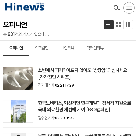
오피니언
총
631
건의 기사가 있습니다.
오피니언
의학칼럼
HI인터뷰
닥터인터뷰
소변에서 피가? 아프지 않아도 ‘방광암’ 의심하세요
[자가진단 시리즈]
김지예 기자
02.21 17:29
한국노바티스, 혁신적인 연구개발과 정서적 지원으로
국내 의료환경 개선에 기여 [ESG캠페인]
김수연 기자
02.20 16:32
무릎, 어깨부터 허리까지... 근골격계 통증으로 고생하