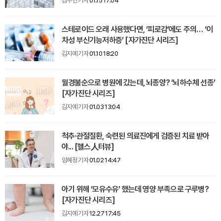
김수연 기자
01.15 17:04
스테로이드 오래 사용했다면, ‘피로감’에도 주의… ‘이
차성 부신기능저하증’ [자가진단 시리즈]
김지예 기자
01.10 18:20
월경불순으로 병원에 갔는데, 뇌종양? ‘뇌하수체 선종’
[자가진단 시리즈]
김지예 기자
01.03 13:04
척추·관절질환, 숙련된 의료진에게 검증된 치료 받아
야... [헬스人터뷰]
임혜정 기자
01.02 14:47
아기 위해 ‘모유수유’ 했는데 영양 부족으로 구루병?
[자가진단 시리즈]
김지예 기자
12.27 17:45