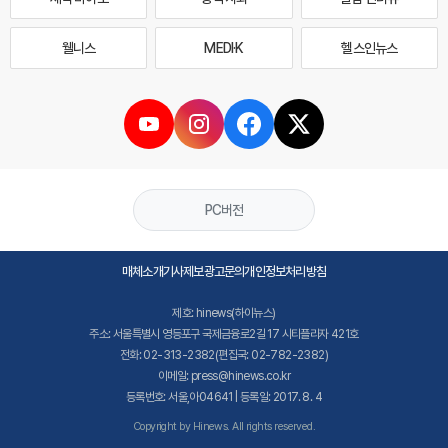
웰니스
MEDI·K
헬스인뉴스
PC버전
매체소개
기사제보
광고문의
개인정보처리방침
제호: hinews(하이뉴스)
주소: 서울특별시 영등포구 국제금융로2길 17 시티플라자 421호
전화: 02-313-2382(편집국: 02-782-2382)
이메일: press@hinews.co.kr
등록번호: 서울,아04641 | 등록일: 2017. 8. 4
Copyright by Hinews. All rights reserved.