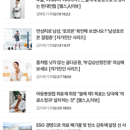
는 현대인들 [헬스人터뷰]
임혜정 기자
02.16 16:22
만성피로 남성, ‘호르몬’ 확인해 보셨나요? ‘남성호르
몬 결핍증’ [자가진단 시리즈]
김지예 기자
02.14 14:31
좀처럼 낫지 않는 골다공증, ‘부갑상선항진증’ 의심해
보세요 [자가진단 시리즈]
김지예 기자
02.07 18:06
아동병원협 최용재 회장 "올해 제1 목표는 당국에 '의
료소청과' 설치하는 것" [헬스人터뷰]
김지예 기자
02.05 18:50
ESG 경영으로 의료 폐기물 및 탄소 감축에 앞장 선 서