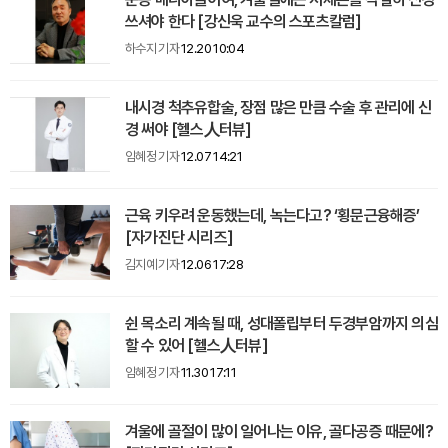
쓰셔야 한다 [강신욱 교수의 스포츠칼럼]
하수지 기자
12.20 10:04
내시경 척추유합술, 장점 많은 만큼 수술 후 관리에 신
경 써야 [헬스人터뷰]
임혜정 기자
12.07 14:21
근육 키우려 운동했는데, 녹는다고? ‘횡문근융해증’
[자가진단 시리즈]
김지예 기자
12.06 17:28
쉰 목소리 계속될 때, 성대폴립부터 두경부암까지 의심
할 수 있어 [헬스人터뷰]
임혜정 기자
11.30 17:11
겨울에 골절이 많이 일어나는 이유, 골다공증 때문에?