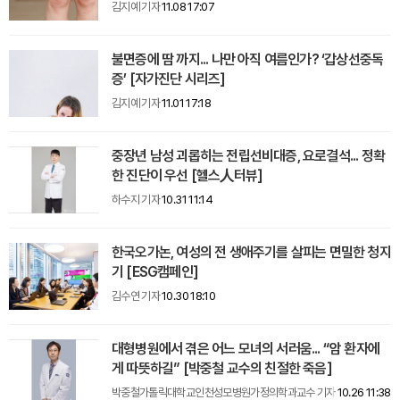
김지예 기자
11.08 17:07
불면증에 땀 까지... 나만 아직 여름인가? ‘갑상선중독
증’ [자가진단 시리즈]
김지예 기자
11.01 17:18
중장년 남성 괴롭히는 전립선비대증, 요로결석... 정확
한 진단이 우선 [헬스人터뷰]
하수지 기자
10.31 11:14
한국오가논, 여성의 전 생애주기를 살피는 면밀한 청지
기 [ESG캠페인]
김수연 기자
10.30 18:10
대형병원에서 겪은 어느 모녀의 서러움... “암 환자에
게 따뜻하길” [박중철 교수의 친절한 죽음]
박중철가톨릭대학교인천성모병원가정의학과교수 기자
10.26 11:38