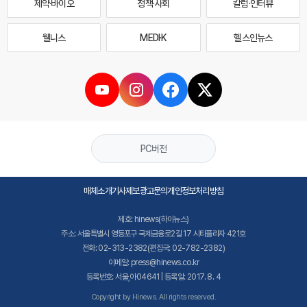
제약·바이오
정책·사회
칼럼·인터뷰
웰니스
MEDI·K
헬스인뉴스
PC버전
매체소개
기사제보
광고문의
개인정보처리방침
제호: hinews(하이뉴스)
주소: 서울특별시 영등포구 국제금융로2길 17 시티플라자 421호
전화: 02-313-2382(편집국: 02-782-2382)
이메일: press@hinews.co.kr
등록번호: 서울,아04641 | 등록일: 2017. 8. 4
Copyright by Hinews. All rights reserved.