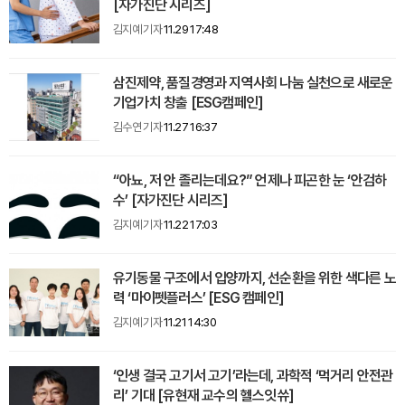
[자가진단 시리즈]
김지예 기자
11.29 17:48
삼진제약, 품질경영과 지역사회 나눔 실천으로 새로운
기업가치 창출 [ESG캠페인]
김수연 기자
11.27 16:37
“아뇨, 저 안 졸리는데요?” 언제나 피곤한 눈 ‘안검하
수’ [자가진단 시리즈]
김지예 기자
11.22 17:03
유기동물 구조에서 입양까지, 선순환을 위한 색다른 노
력 ‘마이펫플러스’ [ESG 캠페인]
김지예 기자
11.21 14:30
‘인생 결국 고기서 고기’라는데, 과학적 ‘먹거리 안전관
리’ 기대 [유현재 교수의 헬스잇쓔]