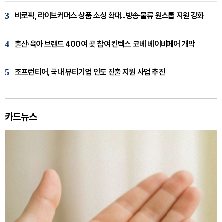
3
바로픽, 라이브커머스 상품 소싱 확대...방송·물류 원스톱 지원 강화
4
출산·육아 브랜드 400여 곳 참여 킨텍스 코베 베이비페어 개막
5
조프런티어, 국내 뷰티기업 인도 진출 지원 사업 추진
카드뉴스