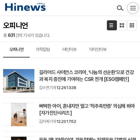
오피니언
총
631
건의 기사가 있습니다.
오피니언
의학칼럼
HI인터뷰
닥터인터뷰
길리어드 사이언스 코리아, ‘나눔의 선순환’으로 건강
과 복지 증진에 기여하는 CSR 전개 [ESG캠페인]
김수연 기자
12.26 13:38
삐딱한 아이, 혼내지만 말고 ‘척추측만증’ 의심해 봐야
[자가진단시리즈]
김지예 기자
12.20 17:52
운동 매니아들이여, 겨울철에는 저체온을 각별히 신경