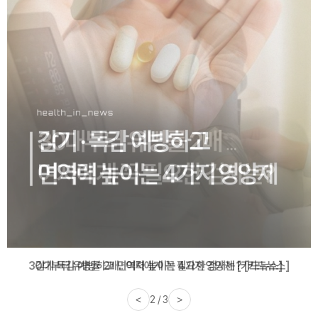
감기·독감 예방하고 면역력 높이는 4가지 영양제 [카드뉴스]
<
3 / 3
>