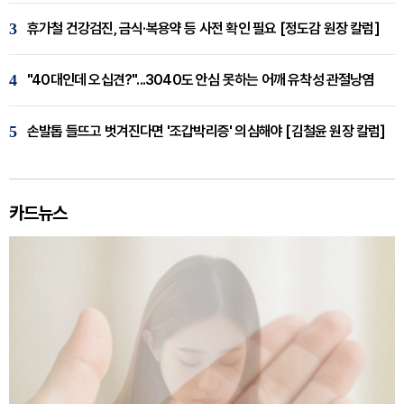
3
휴가철 건강검진, 금식·복용약 등 사전 확인 필요 [정도감 원장 칼럼]
4
"40대인데 오십견?"...3040도 안심 못하는 어깨 유착성 관절낭염
5
손발톱 들뜨고 벗겨진다면 '조갑박리증' 의심해야 [김철윤 원장 칼럼]
카드뉴스