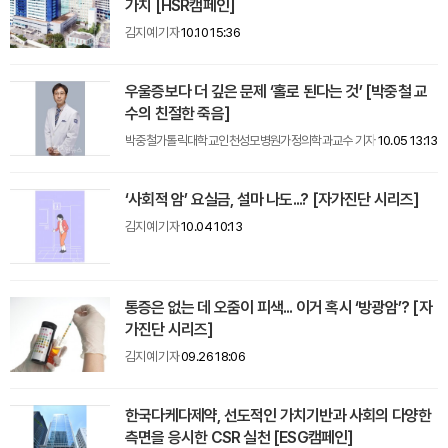
가치 [HSR캠페인]
김지예 기자
10.10 15:36
우울증보다 더 깊은 문제 ‘홀로 된다는 것’ [박중철 교
수의 친절한 죽음]
박중철가톨릭대학교인천성모병원가정의학과교수 기자
10.05 13:13
‘사회적 암’ 요실금, 설마 나도...? [자가진단 시리즈]
김지예 기자
10.04 10:13
통증은 없는 데 오줌이 피색... 이거 혹시 ‘방광암’? [자
가진단 시리즈]
김지예 기자
09.26 18:06
한국다케다제약, 선도적인 가치기반과 사회의 다양한
측면을 응시한 CSR 실천 [ESG캠페인]