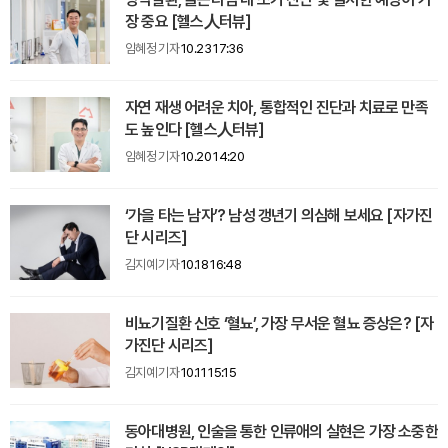
장 중요 [헬스人터뷰]
임혜정 기자
10.23 17:36
자연 재생 어려운 치아, 통합적인 진단과 치료로 만족
도 높인다 [헬스人터뷰]
임혜정 기자
10.20 14:20
‘가을 타는 남자’? 남성 갱년기 의심해 보세요 [자가진
단 시리즈]
김지예 기자
10.18 16:48
비뇨기질환 신호 ‘혈뇨’, 가장 무서운 혈뇨 증상은? [자
가진단 시리즈]
김지예 기자
10.11 15:15
동아대병원, 인술을 통한 인류애의 실현은 가장 소중한