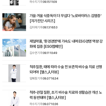
하수지 기자
09.15 11:09
가을·겨울 식중독이 더 무섭다 ‘노로바이러스 감염증‘
[자가진단 시리즈]
김지예 기자
09.13 16:53
제일약품, ‘환경경영’에 가속도 내며 ESG경영 역량 강
화에 집중 [ESG캠페인]
김수연 기자
09.11 10:49
척추질환, 때에 따라 수술 전 보존적·비수술 치료 선행
되어야 [헬스人터뷰]
임혜정 기자
09.07 16:34
척추·관절 질환, 초기 비수술 치료와 생활습관 개선 노
력 동반돼야 [헬스人터뷰]
하수지 기자
09.07 10:36