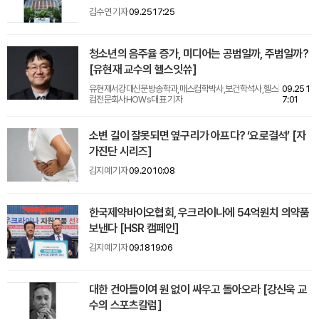
김수연 기자
09.25 17:25
청소년의 음주율 증가, 미디어는 공범일까, 주범일까?
[유현재 교수의 헬스잇쓔]
유현재서강대신문방송학과,매스컴학박사,보건학석사,헬스
09.25 1
컴전문회사HOWs대표 기자
7:01
소변 길이 잘못되면 옆구리가 아프다? ‘요로결석’ [자
가진단 시리즈]
김지예 기자
09.20 10:08
한국제약바이오협회, 우크라이나에 54억원치 의약품
보낸다 [HSR 캠페인]
김지예 기자
09.18 19:06
대한 건아들이여 원 없이 싸우고 돌아오라 [강신욱 교
수의 스포츠칼럼]