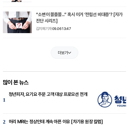
“소변이 쫄졸쫄...” 혹시 이거 ‘전립선 비대증’? [자가
진단 시리즈]
김지예 기자
09.06 13:47
더보기
많이 본 뉴스
청년피자, 요기요 주문 고객 대상 프로모션 전개
1
2
허리 MRI는 정상인데 계속 아픈 이유 [차기용 원장 칼럼]