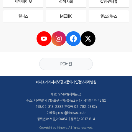
제약·바이오
정책·사회
칼럼·인터뷰
웰니스
MEDI·K
헬스인뉴스
PC버전
매체소개
기사제보
광고문의
개인정보처리방침
제호: hinews(하이뉴스)
주소: 서울특별시 영등포구 국제금융로2길 17 시티플라자 421호
전화: 02-313-2382(편집국: 02-782-2382)
이메일: press@hinews.co.kr
등록번호: 서울,아04641 | 등록일: 2017. 8. 4
Copyright by Hinews. All rights reserved.