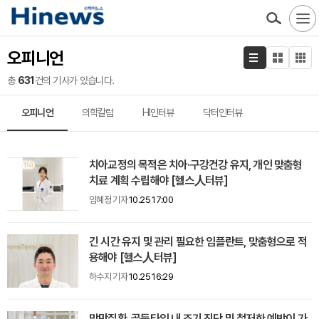
오피니언
총
631
건의 기사가 있습니다.
오피니언
의학칼럼
HI인터뷰
닥터인터뷰
치아교정의 목적은 치아·구강건강 유지, 개인 맞춤형
치료 계획 수립해야 [헬스人터뷰]
임혜정 기자
10.25 17:00
긴 시간 유지 및 관리 필요한 임플란트, 맞춤형으로 적
용해야 [헬스人터뷰]
하수지 기자
10.25 16:29
망막질환, 골든타임 내 조기 진단 및 철저한 예방이 가