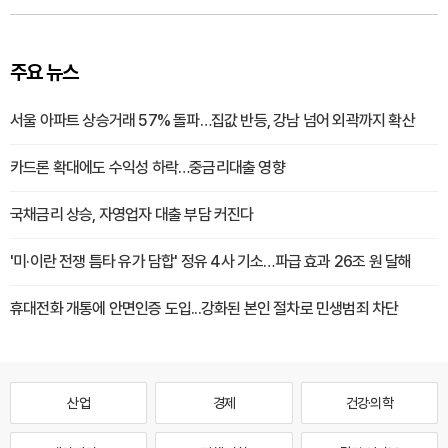
주요 뉴스
서울 아파트 상승거래 57% 돌파…집값 반등, 강남 넘어 외곽까지 확산
카드론 확대에도 수익성 하락…중금리대출 영향
국채금리 상승, 자영업자 대출 부담 커진다
'미·이란 전쟁 틈타 유가 담합' 정유 4사 기소…파급 효과 26조 원 달해
휴대전화 개통에 안면인증 도입...강화된 본인 절차로 민생범죄 차단
산업
경제
건강·의학