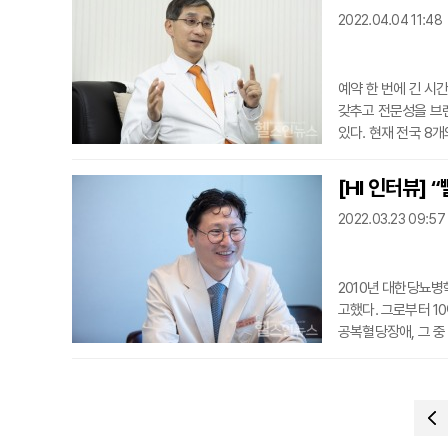
개선할 수 있는 정책
2022.04.04 11:48
연 정책에 대한 ...
예약 한 번에 긴 시
갖추고 전문성을 브
있다. 현재 전국 8
기법을 국내 도입하
지않은 활약을 보이고
[HI 인터뷰]
해 평균 무릎인공관절
2022.03.23 09:57
절수술의 약...
2010년 대한당뇨병
고했다. 그로부터 10
공복혈당장애, 그 중
어나는 속도만큼 당
료법의 적용에 최일선
수를 만나 빠르게 늘
색하지 않을 정...