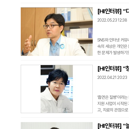
치료가 가능한 디지털치
개의 기업이 개발에 
[HI인터뷰] 
난 8월 식품의약품안
2022.05.23 12:38
ety ...
SNS와 인터넷 커뮤
속의 세상은 개인은 
한 문제가 발생하기도
독사회’ 라고 표현하
것이다. 우리는 이
[HI인터뷰] 
몰입힐링센터 한덕현
2022.04.21 20:23
계급이 구축 중...
‘흡연은 질병’이라
지원 사업이 시작된 
고, 치료의 관점으로
서 17%로 감소한 
19년 6.7%(보건
[HI인터뷰] 