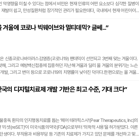
 악영향을 미칠 수 있다는 점에서 비만은 현재 인류의 어떤 요소보다 심각한 질병이
은 재발이 쉽고, 만성질환처럼 장기적인 관리가 필요한데다, 국내에서 현재 어린아이
크게 늘고 있다는 점이다.하지만 아직도 비만이 질병이라는 인식이 희박한 편이다. 
의 미용 다이어트 시장 등을 예로 들며 이를 반박할지도 모른다. 그러나 이를 달리 
“올 겨울에 코로나 빅웨이브와 멀티데믹? 글쎄...”
‘의료’적으로 치료하려는 이들이 적다는 뜻이다.대한비만학회 김성수 회장(충남대학교
울은 신종코로나바이러스감염증(코로나19) 팬데믹이 선언되고 3번째 맞는 겨울이다.
첫해, 그리고 예방백신접종에 집중하던 지난해 겨울과 달리 올 겨울의 분위기는 느슨
 개발, 그리고 변이 등으로 코로나19의 치명률이 낮아진 덕이다.한편으로는 올 겨울
른 호흡기 바이러스 감염증의 동시 확산, 일명 멀티데믹이 일어날 수 있다는 경고도 
플루엔자 유행, 미국의 소아 ARV 급증, 국내 폐렴 환자 증가 등 조심도 심상치 않다
“한국의 디지털치료제 개발 기반은 최고 수준, 기대 크다”
겨울이 코로나19 팬데믹의 주요 분기점임은 분명해 보인다. 이 시점에서 올 겨울의 
중독 환자의 인지행동치료를 돕는 ‘페어 테라픽스사’(Pear Therapeutics, Inc)의
'리셋(reSET)'이 미국식품의약국(FDA)으로부터 ‘의학적 사용’을 허가받았다. 이른
 탄생이다. 부작용과 비용부담 등 기존의 치료제가 가지고 있던 문제를 개선하고 맞