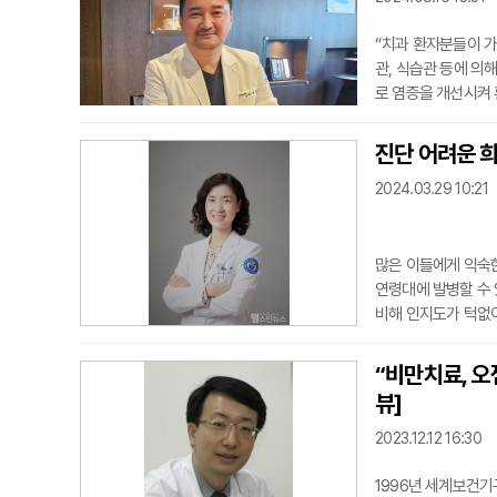
“치과 환자분들이 
관, 식습관 등에 의
로 염증을 개선시켜 
DRN이 게임체인저
뉴스와의 인터뷰에서
진단 어려운 희
N은 인체의 DNA(
2024.03.29 10:21
흡수율이 높다고 설
많은 이들에게 익숙
연령대에 발병할 수 
비해 인지도가 턱없
압은 연령 관계없이 
면 급속도로 악화할 
“비만치료, 오
다면 아이가 성장하며
뷰]
우심부...
2023.12.12 16:30
1996년 세계보건기