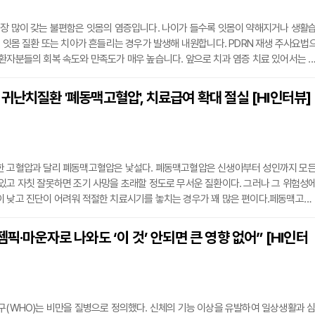
가장 많이 갖는 불편함은 잇몸의 염증입니다. 나이가 들수록 잇몸이 약해지거나 생활
해 잇몸 질환 또는 치아가 흔들리는 경우가 발생해 내원합니다. PDRN 재생 주사요법
환자분들의 회복 속도와 만족도가 매우 높습니다. 앞으로 치과 염증 치료 있어서는 P
가 될 것입니다.”용산에 위치한 연치과의원을 이끌고 있는 윤종일 대표원장은 헬스인
 PDRN(폴리데옥시리보뉴클레오티드)에 대한 설명부터 풀어나갔다. 윤 원장은 PD
귀난치질환 '폐동맥고혈압', 치료급여 확대 절실 [HI인터뷰]
유전자)와 유사한 구조를 갖는 연어의 정액과 정소에서 추출한 DNA 조각으로 인체에
명했
한 고혈압과 달리 폐동맥고혈압은 낯설다. 폐동맥고혈압은 신생아부터 성인까지 모
있고 자칫 잘못하면 조기 사망을 초래할 정도로 무서운 질환이다. 그러나 그 위험성
이 낮고 진단이 어려워 적절한 치료시기를 놓치는 경우가 꽤 많은 편이다.페동맥고혈
조기 진단과 치료가 매우 중요하다. 특히 신생아 폐동맥고혈압은 적절한 시기를 놓치
수 있어 각별한 주의가 요구된다. 단, 성인과 달리 빠른 진단, 적극적인 치료를 진행한
젬픽‧마운자로 나와도 ‘이 것’ 안되면 큰 영향 없어” [HI인터
 완치를 기대해 볼 수 있다.신생아 폐동맥고혈압의 치료 목표는 적정 정도 산소 유지
구(WHO)는 비만을 질병으로 정의했다. 신체의 기능 이상을 유발하여 일상생활과 