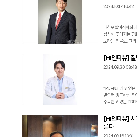
2024.10.17 16:42
대한모발이식학회에서
심사해 주어지는 펠
도하는 인물로, 그의
한 안지섭 원장의 
외래교수로 활동하며 모
[HI인터뷰] 
와 Second Pla
2024.09.30 08:48
경력, 그리고 수
“PDRN과의 인연
받으러 방문하신 적
주목받고 있는 PDR
한 원료, 사람의 D
로는 한계를 느끼며 
[HI인터뷰] 
과가 좋았습니다. 많
른다
나칠 수 없었습니다.
2024.08.16 13:31