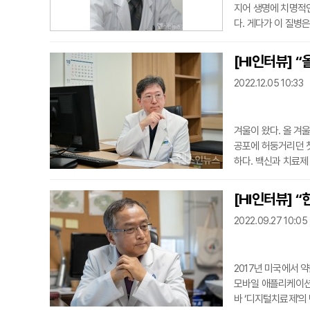
지어 생명에 치명적인
다. 게다가 이 질병
을 중심으로 환자가 
각에서는 거대한 한국
[HI인터뷰] 
석하자면 ‘비만’을 
2022.12.05 10:33
병원 가정...
겨울이 왔다. 올 겨
공포에 허둥거리던 
하다. 백신과 치료제
코로나19 외에도 다
온다. 호주에서의 인
[HI인터뷰] 
것.어찌되었든 이번 
2022.09.27 10:05
흡기 바이러...
2017년 미국에서 약물
모바일 애플리케이션 
바 ‘디지털치료제’의