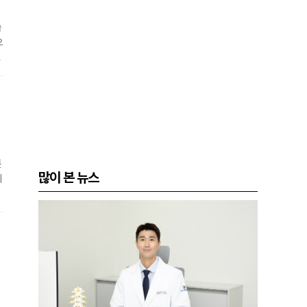
습
으
R
든
많이 본 뉴스
에
,
심