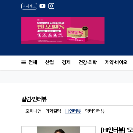
기사제보
전체
산업
경제
건강·의학
제약·바이오
칼럼·인터뷰
오피니언
의학칼럼
HI인터뷰
닥터인터뷰
[HI인터뷰] 