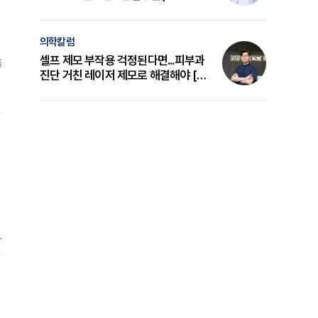
금
의 원리와 선택 기준 [길건 원장 칼럼]
의학칼럼
셀프 제모 부작용 걱정된다면...피부과
을
진단 거친 레이저 제모로 해결해야 [변
준석 원장 칼럼]
술
못
한
늘
무