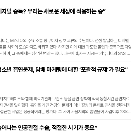
료(Digital Therapeutics)는 미래의학의 핵심화두로 부상했다.국내에서도 10여
착수해 올해 말 국내 1호 디지털치료제 탄생이 점쳐지고 있는 상황이다. 이에 따라 지
“디지털 중독? 우리는 새로운 세상에 적응하는 중”
전처가 바이오∙디지털헬스 규제혁신을 선언하고, 대한디지털치료학회(Korean Soc
니티는 MZ세대의 주요 소통 창구이자 정보 교류의 수단이다. 점점 발달하는 디지털
물론 사회의 모습까지도 바뀌고 있다. 하지만 이에 대한 과도한 몰입과 중독으로 다
 하며, 그 중에서는 심각한 범죄도 있다. 때문에 혹자는 지금은 ‘커뮤니티와 SNS 중
기도 한다. 이제 메타버스(가상현실)가 상용화되면, 디지털 세상의 힘은 더욱 강해질
것을 어떻게 받아들여야 할까?오랫동안 게임중독 문제를 연구해온 중앙대병원 게임과
“청소년 흡연문제, 담배 마케팅에 대한 ‘포괄적 규제’가 필요”
 센터장(정신건강의학과 전문의)은 “디지털 세상이라는 평등하고 수평적인 공간에
는 캐치프레이즈와 함께 의료기관과 보건소 등을 금연 정책에 적극 동참시킨 금연치료
지 7년을 맞이했다. 흡연을 개인 건강의 문제가 아닌 질병의 문제로 인식을 전환시키
 접근한 사업은 성공적이라는 평가다. 그 사이 서울지역의 흡연율이 사업이후 23%
것이 예다.하지만 낮아지는 성인 흡연율과 달리 청소년 흡연율은 2016년 6.3%에서 2
복지부 청소년건강행태조사)로 도리어 조금씩 늘고 있는 추세다. 청소년의 흡연 문제를
“늘어나는 인공관절 수술, 적절한 시기가 중요”