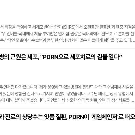
 회장을 역임하고 세계모발이식학회(ISHRS)에서 오랫동안 활동한 회원 중 자격
로우 멤버를 국내에서 처음 부여받은 안지섭 원장은 국내외에서 탈모 치료 분야를 선
 독창적인 모발이식 수술법과 풍부한 임상 경험이 많은 이들에게 희망을 주고 있다. 
경력은 그가 국제적으로 인정받는 이유를 잘 보여준다. 그는 경북대학교 피부과학교실
발이식 관련 연구에 매진하고 있으며, 세계모발이식학회에서 First Place Winne
질병의 근원은 세포, “PDRN으로 세포치료의 길을 열다”
ce Winner를 수상하며 그 실력을 입증했다. 안지섭 원장을 직접 만나 그의 수술 노하우
은 우연처럼 다가왔습니다. 제가 운영하고 있는병원에 핀란드 대학 교수님께서 시술을
이 있는데 명함을 건네주고 가시며 인연이 닿았습니다. 교수님께서는 당시 유럽에서
N에 대해 설명해 주셨습니다. 자연물에서 추출한 의약품 원료, 연어의 생식세포를 통
NA 염기서열과 가장 유사한 원료 등 PDRN에 주목하지 않을 수없었습니다. 기존 약물
새로운 물질을 갈구하던 와중에 유럽에서 PDRN 물질을 구입해 테스트를 한 결과 효
치과 진료의 상당수는 잇몸 질환, PDRN이 '게임체인저'로 떠오
은 시간 학습과 조사를 통해 PDRN에서 미래에 대한 기회를 봤고 의학전문가로서 지
”김덕