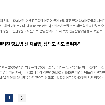
의 변화가 필요하다는 지적이 나오는 이유다. 청소년 금연에 대한 접근 방향과 향후 
간이 걸리는 대학병원 대신 전문화한 병원이 크게 성장하고 있다. 대학병원급의 시설
랜드화한 병원들이다. 대표적으로 관절·척추질환 치료를 주로 하는 힘찬병원을 들 수
개의 병원이 힘찬병원의 이름으로 운영 중이다. 특히 로봇 인공관절수술 등 새로운 수
는 데 선도적인 역할을 하며 자체 관절의학연구소를 통한 연구활동에서도 대학병원 
 있다. 지난해 말 기준으로 힘찬병원의 무릎 인공관절수술은 14만 건을 넘어섰다. 
 “빨라진 당뇨병 신 치료법, 정책도 속도 맞춰야”
 수술건수가 10만 여건(심사평가원 2020년 기준)임을 감안하면 국내 무릎 인공관
학회는 2030년 당뇨병 인구가 700만 명을 넘어서는 ‘당뇨병 대란’이 올 것이라고 경
여년이 지난 지금, 국내 30세 이상 성인의 26.9%인 948만 여명이 당뇨병 전단계인
 494만 명이 당뇨병을 가진 것으로 추측되는 상황에 이르렀다.다행인 것은 환자가 
뇨법 치료법도 빠르게 발전 중이라는 것이다. 강북삼성병원 당뇨혈관센터는 그 새 치
에 선 곳의 하나이다. 헬스인뉴스는 첫 인터뷰이로 센터를 책임지고 있는 이원영 교
고 있는 만성질환, 당뇨병 정복의 실마리를 모색해 본다.Q. 당뇨병 대란이라는 말이 
1