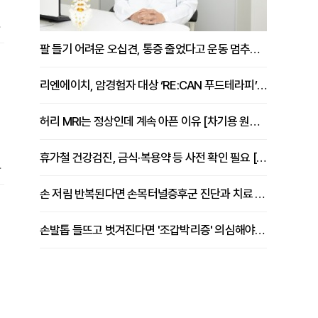
들
일
팔 들기 어려운 오십견, 통증 줄었다고 운동 멈추면 안 되는 이유 [이병욱 원장 칼럼]
해
리엔에이치, 암경험자 대상 ‘RE:CAN 푸드테라피’ 운영
허리 MRI는 정상인데 계속 아픈 이유 [차기용 원장 칼럼]
휴가철 건강검진, 금식·복용약 등 사전 확인 필요 [정도감 원장 칼럼]
나
손 저림 반복된다면 손목터널증후군 진단과 치료 시기 살펴야 [김동현 원장 칼럼]
는
호
손발톱 들뜨고 벗겨진다면 '조갑박리증' 의심해야 [김철윤 원장 칼럼]
춤