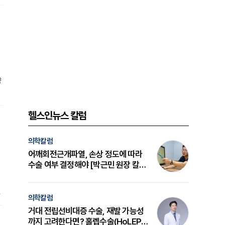
i
양
헬스인뉴스 칼럼
의학칼럼
어깨회전근개파열, 손상 정도에 따라
수술 여부 결정해야 [박근민 원장 칼
럼]
에
의학칼럼
0
거대 전립선비대증 수술, 재발 가능성
까지 고려한다면? 홀렙수술(HoLEP)