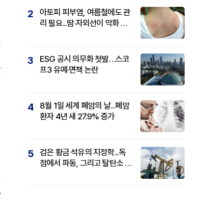
아토피 피부염, 여름철에도 관
2
리 필요...땀·자외선이 악화 요
인
을
ESG 공시 의무화 첫발…스코
3
또
프3 유예·면책 논란
r
와
8월 1일 세계 폐암의 날...폐암
4
환자 4년 새 27.9% 증가
검은 황금 석유의 지정학...독
5
점에서 파동, 그리고 탈탄소 패
권까지