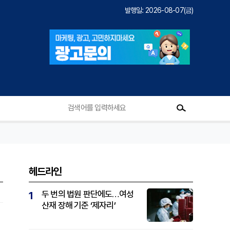
발행일: 2026-08-07(금)
헤드라인
두 번의 법원 판단에도…여성
1
산재 장해 기준 ‘제자리’