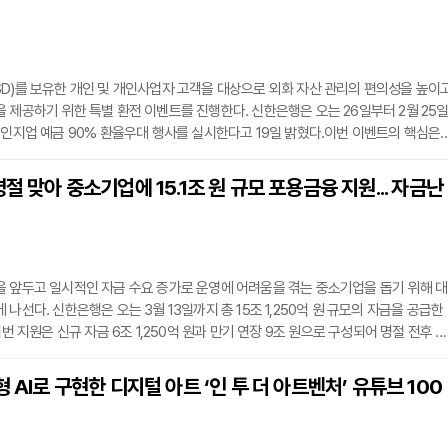
실천했다.iM뱅크 관계자는 “연말연시 인사 시즌 받은 난의 효율적 활용을 생각하다 지
D)를 보유한 개인 및 개인사업자 고객을 대상으로 외화 자산 관리의 편의성을 높이
 제공하기 위한 특별 환전 이벤트를 진행한다. 신한은행은 오는 26일부터 2월 25
체인지업 예금 90% 환율우대 행사를 실시한다고 19일 밝혔다.이번 이벤트의 핵심은
 입출금 통장인 외화 체인지업 예금에 예치된 미화(USD)를 원화로 환전할 때 적용
혜택이다. 고객이 신한 SOL뱅크 또는 신한 슈퍼SOL 앱 등 모바일 채널을 통해 환전
명절 맞아 중소기업에 15.1조 원 규모 포용금융 지원... 자금난
 이벤트 기간 내 거래 횟수에 제한 없이 90%의 환율우대를 상시 적용받을 수 있는 
 앞두고 일시적인 자금 수요 증가로 운영에 어려움을 겪는 중소기업을 돕기 위해 대
나선다. 신한은행은 오는 3월 13일까지 총 15조 1,250억 원 규모의 자금을 공급한
이번 지원은 신규 자금 6조 1,250억 원과 만기 연장 9조 원으로 구성되어 명절 전후 중
를 돕는 데 초점을 맞췄다.지원 대상 기업은 업체당 소요 자금 범위 내에서 최대 10
을 이용할 수 있다. 또한 대출 만기 시 원금 일부 상환 조건이 없는 만기 연장과 분할
형 AI로 구현한 디지털 아트 ‘인 투 더 아트벤처’ 유튜브 100
기업의 금융 부담을 실질적으로 경감하기 위한 전방위적 금융 지원이 함께 시행된다. 