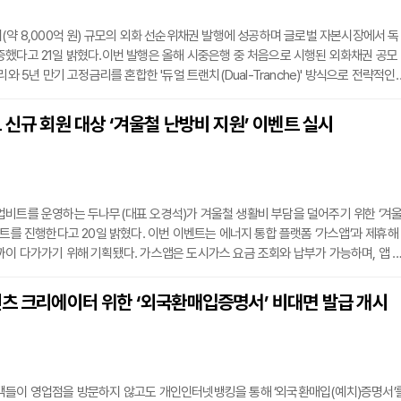
(약 8,000억 원) 규모의 외화 선순위채권 발행에 성공하며 글로벌 자본시장에서 독
했다고 21일 밝혔다.이번 발행은 올해 시중은행 중 처음으로 시행된 외화채권 공모
리와 5년 만기 고정금리를 혼합한 '듀얼 트랜치(Dual-Tranche)' 방식으로 전략적인
 금리는 각각 'SOFR+48bps', '미국 5년물 국고채+33bps'로 확정됐으며, 두 방식
 역대 최저 스프레드(가산금리)를 기록하는 쾌거를 거뒀다.우리은행은 이번 흥행을 
 신규 회원 대상 ‘겨울철 난방비 지원’ 이벤트 실시
주와 유럽을 직접 방문해 글로벌 투자자들과 소통한 데 이어, 이달에는 싱가포르와 홍
비트를 운영하는 두나무(대표 오경석)가 겨울철 생활비 부담을 덜어주기 위한 ‘겨
벤트를 진행한다고 20일 밝혔다. 이번 이벤트는 에너지 통합 플랫폼 ‘가스앱’과 제휴해
이 다가가기 위해 기획됐다. 가스앱은 도시가스 요금 조회와 납부가 가능하며, 앱 
 요금 할인 등의 서비스를 제공하는 플랫폼이다.이벤트 기간 동안 업비트에 신규 가입
을 완료한 회원에게는 가스앱에서 사용할 수 있는 5만원 캐시가 지급된다. 이벤트 기
텐츠 크리에이터 위한 ‘외국환매입증명서’ 비대면 발급 개시
월 28일까지며, 자세한 내용은 업비트 모바일 앱 내 ‘더보기’ 탭에서 ‘혜택∙이벤트’
객들이 영업점을 방문하지 않고도 개인인터넷뱅킹을 통해 ‘외국환매입(예치)증명서’