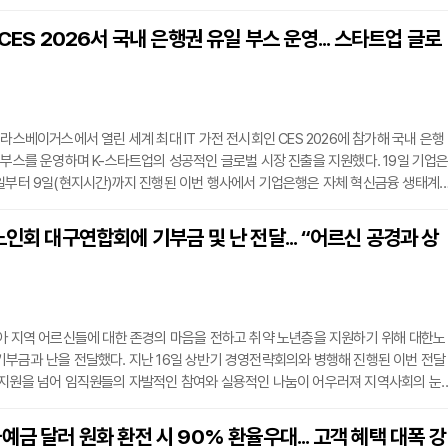
춰 복잡한 경제 개념을 쉽게 이해할 수 있도록 설계됐다. 구체적으로는 자산 형성의
과 단기 및 장기 저축의 차이점을 배우고, 투자의 기본 개념과 더불어 투자와 투기
 CES 2026서 국내 은행권 유일 부스 운영... 스타트업 글로
하는 법을 다룬다. 또한 주식, 채권, 부동산 등 우리 일상과 밀접한 다양한 투자 상품
 라스베이거스에서 열린 세계 최대 IT 가전 전시회인 CES 2026에 참가해 국내 은행
 부스를 운영하며 K-스타트업의 성공적인 글로벌 시장 진출을 지원했다. 19일 기업
6일부터 9일(현지시간)까지 진행된 이번 행사에서 기업은행은 자체 혁신금융 생태계
알리는 성과를 거뒀다.기업은행은 IBK혁신관을 통해 신기술평가시스템, K-콘텐츠 투
 정밀진단시스템 등 선진화된 금융 인프라를 소개했다. 특히 신기술평가시스템을 활용
노인회 대구연합회에 기부금 및 난 전달... “어르신 공경과 상
의 유망 스타트업과 부스를 공동 운영하며 이들 기업의 혁신 기술이 글로벌 무대에 안
아 지역 어르신들에 대한 존경의 마음을 전하고 취약 노년층을 지원하기 위해 대한노
부금과 난을 전달했다. 지난 16일 상반기 경영전략회의와 병행해 진행된 이번 전달
 지원을 넘어 임직원들의 자발적인 참여와 실용적인 나눔이 어우러져 지역사회의 눈
련된 기부금은 사내 회의 및 각종 행사를 간소화해 절감한 비용으로 조성되어 의미를
들이 신년 인사 시즌에 받은 난과 꽃 등의 화분을 자발적으로 기부해 함께 전달함으
예금 달러 원화 환전 시 90% 환율우대... 고객 혜택 대폭 강