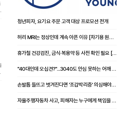
폼
해
청년피자, 요기요 주문 고객 대상 프로모션 전개
동
허리 MRI는 정상인데 계속 아픈 이유 [차기용 원장 칼럼]
휴가철 건강검진, 금식·복용약 등 사전 확인 필요 [정도감 원장 칼럼]
을
"40대인데 오십견?"...3040도 안심 못하는 어깨 유착성 관절낭염
손
계
손발톱 들뜨고 벗겨진다면 '조갑박리증' 의심해야 [김철윤 원장 칼럼]
자율주행자동차 사고, 피해자는 누구에게 책임을 물을 수 있을까