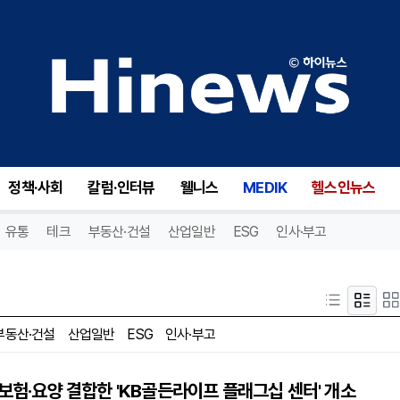
정책·사회
칼럼·인터뷰
웰니스
MEDIK
헬스인뉴스
유통
테크
부동산·건설
산업일반
ESG
인사·부고
부동산·건설
산업일반
ESG
인사·부고
·보험·요양 결합한 'KB골든라이프 플래그십 센터' 개소