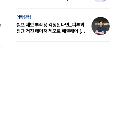
의 원리와 선택 기준 [길건 원장 칼럼]
의학칼럼
셀프 제모 부작용 걱정된다면...피부과
고
진단 거친 레이저 제모로 해결해야 [변
일
준석 원장 칼럼]
것
상
신