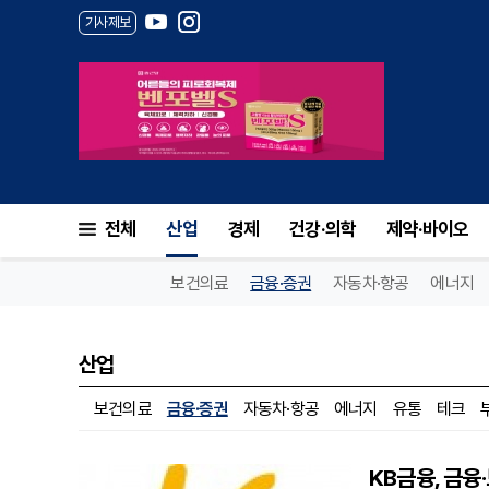
기사제보
전체
산업
경제
건강·의학
제약·바이오
보건의료
금융·증권
자동차·항공
에너지
산업
보건의료
금융·증권
자동차·항공
에너지
유통
테크
KB금융, 금융