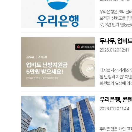
우리은행은 6억 달러
보적인 신뢰도를 입증
로, 3년 만기 변동금
조달이 이뤄졌다. 발행
모두 시중은행 기준
두나무, 업비트
해 지난해 11월 미
2026.01.20 12:41
등 아시아 자본시
디지털자산 거래소 업
철 난방비 지원’ 이
회원들의 일상에 가까
‘캐시 혜택’을 통해
고 고객확인(KYC)
우리은행, 콘
은 1월 19일부터 2
2026.01.20 11:44
우리은행은 개인 고