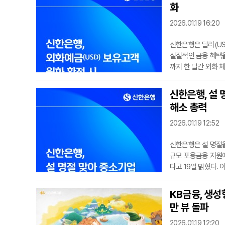
써 생활 속 나눔을 
화
역 어르신들
2026.01.19 16:20
신한은행은 달러(US
실질적인 금융 혜택을
까지 한 달간 외화 
신한은행의 대표 외화
되는 파격적인 우대 
신한은행, 설 
거래를 진행할 경우,
해소 총력
이 특징이다. 외화
2026.01.19 12:52
신한은행은 설 명절을
규모 포용금융 지원에 
다고 19일 밝혔다. 
소기업의 유동성 확보
억 원까지 신규 대출
KB금융, 생성
환금 납입 유예 등 
만 뷰 돌파
한은행
2026.01.19 12:20