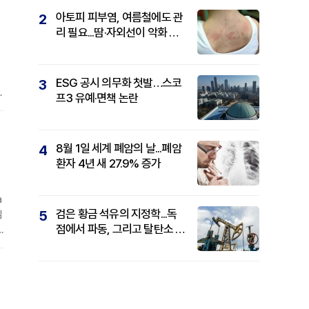
아토피 피부염, 여름철에도 관
2
리 필요...땀·자외선이 악화 요
인
ESG 공시 의무화 첫발…스코
3
생
프3 유예·면책 논란
8월 1일 세계 폐암의 날...폐암
4
환자 4년 새 27.9% 증가
a
검은 황금 석유의 지정학...독
5
님
점에서 파동, 그리고 탈탄소 패
권까지
.