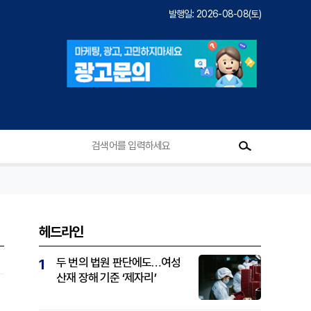
발행일: 2026-08-08(토)
헤드라인
두 번의 법원 판단에도…여성
1
산재 장해 기준 ‘제자리’