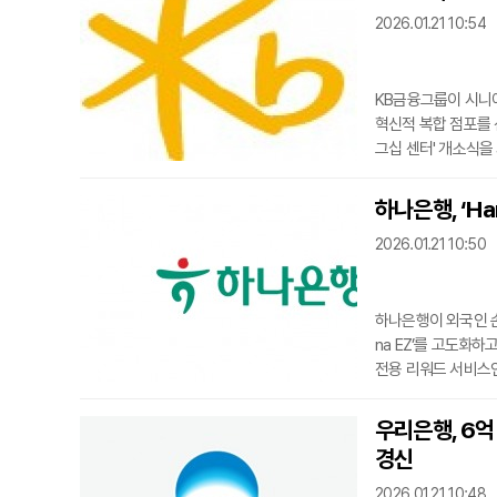
2026.01.21 10:54
KB금융그룹이 시니
혁신적 복합 점포를 
그십 센터' 개소식을
활 편의와 관련된 전
계적으로 설계하고 
하나은행, ‘H
전문 공간으로 구성됐
2026.01.21 10:50
역삼센터’,
하나은행이 외국인 손
na EZ’를 고도화
전용 리워드 서비스인 
서비스는 물론 출석 
월별 목표 달성 시에
우리은행, 6
도 대폭 확충됐다. 
경신
2026.01.21 10:48