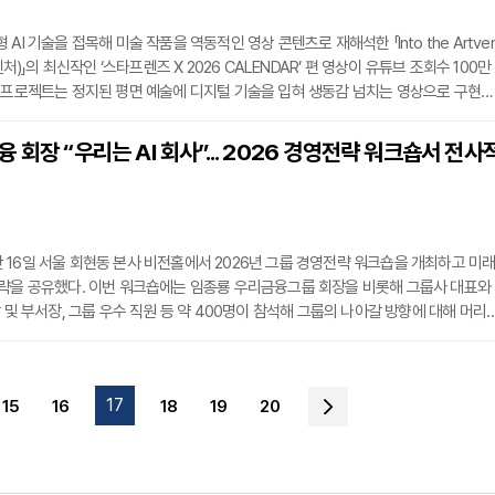
AI 기술을 접목해 미술 작품을 역동적인 영상 콘텐츠로 재해석한 「Into the Artve
벤처)」의 최신작인 ‘스타프렌즈 X 2026 CALENDAR’ 편 영상이 유튜브 조회수 100만
 프로젝트는 정지된 평면 예술에 디지털 기술을 입혀 생동감 넘치는 영상으로 구현해
창적인 아트 마케팅으로, 작가 고유의 화풍을 훼손하지 않으면서 인물이나 배경이 
 제작되어 대중의 눈길을 사로잡고 있다.이러한 행보는 양종희 KB금융 회장이 지속
 회장 “우리는 AI 회사”... 2026 경영전략 워크숍서 전사
용금융 및 문화예술 지원 정책과 궤를 같이한다. KB금융은 화랑미술제의 신진 작가
16일 서울 회현동 본사 비전홀에서 2026년 그룹 경영전략 워크숍을 개최하고 미
전략을 공유했다. 이번 워크숍에는 임종룡 우리금융그룹 회장을 비롯해 그룹사 대표와
장 및 부서장, 그룹 우수 직원 등 약 400명이 참석해 그룹의 나아갈 방향에 대해 머리
우리금융은 생산적·포용금융 실천, 전사적 AX(AI 전환), 종합금융그룹 시너지 강화
 대내외에 천명했다. 임 회장은 완전민영화 달성과 자본 비율 제고, 종합금융그룹 체
난 3년을 제1막으로 평가하고, 올해를 본격적인 제2막의 출발점으로 규정했다. 특히
17
15
16
18
19
20