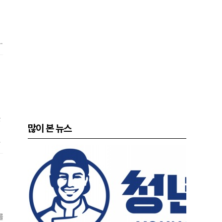
위
콩
울
많이 본 뉴스
내
하
간
를