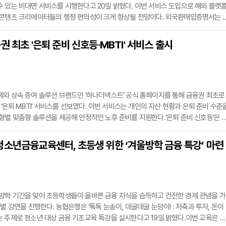
 있는 비대면 서비스를 시행한다고 20일 밝혔다. 이번 서비스 도입으로 해외 플랫
 콘텐츠 크리에이터들의 행정 편의성이 크게 향상될 전망이다. 외국환매입증명서는 
자산을 국내 은행을 통해 환전하거나 입금했다는 사실을 입증하는 서류다. 특히 유튜
글로벌 플랫폼으로부터 달러 기반의 광고 수익을 받는 유튜버 등 콘텐츠 크리에이터들
권 최초 '은퇴 준비 신호등·MBTI' 서비스 출시
시 영세율 적용을 받기 위해 세무서에 반드시 제출해야 하는 필수 자료로 쓰인다.그
와 상속 증여 솔루션 브랜드인 ‘하나더넥스트’ 공식 홈페이지를 통해 금융권 최초로
 ‘은퇴 MBTI’ 서비스를 선보였다. 이번 서비스는 개인의 자산 현황과 은퇴 준비 수준
형별 맞춤형 솔루션을 제공해 안정적인 노후 준비를 지원한다.‘은퇴 준비 신호등’은 
비 상태를 초록, 노랑, 빨강 3단계 색상으로 구분해 직관적으로 확인할 수 있도록 설
한 질문으로 누구나 쉽게 자신의 은퇴 준비 상태를 점검할 수 있는 점이 특징이다.‘은퇴
청소년금융교육센터, 초등생 위한 ‘겨울방학 금융 특강’ 마련
, 현금흐름, 여유자금 보유 여부 등 주요 질문을 바탕으로 16가지 은퇴 유형을
방학 기간을 맞아 초등학생들이 올바른 금융 지식을 습득하고 건전한 경제 관념을 가
별 강연을 진행한다. 농협은행은 ‘톡톡 눈송이, 데굴데굴 눈덩이! : 저축과 투자, 돈이
 주제로 청소년 대상 금융 기초교육 특강을 실시한다고 19일 밝혔다.이번 교육은 청