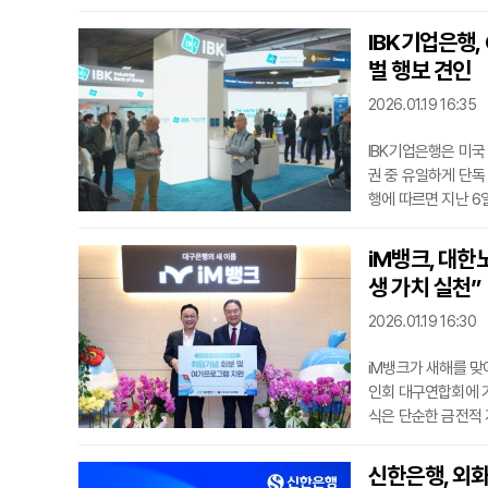
소년들의 눈높이에 맞
기본인 저축의 중요성
IBK기업은행,
차이점을 명확히 구분
벌 행보 견인
의
2026.01.19 16:35
IBK기업은행은 미국
권 중 유일하게 단독
행에 따르면 지난 
우수성을 전 세계에 
자 프로세스, ESG
iM뱅크, 대한
해 직접 발굴한 7개
생 가치 실천”
착할 수 있도록 적극
2026.01.19 16:30
iM뱅크가 새해를 맞
인회 대구연합회에 기
식은 단순한 금전적
을 끌었다.이번에 마
더했다. 특히 임직원
신한은행, 외화