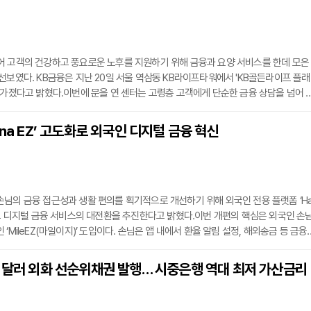
어 고객의 건강하고 풍요로운 노후를 지원하기 위해 금융과 요양 서비스를 한데 모은
선보였다. KB금융은 지난 20일 서울 역삼동 KB라이프타워에서 'KB골든라이프 플래
 가졌다고 밝혔다.이번에 문을 연 센터는 고령층 고객에게 단순한 금융 상담을 넘어 
문 서비스와 노하우를 원스톱으로 제공하는 것이 특징이다. 시니어 고객이 노후를 체
준비할 수 있도록 라이프사이클 전반에 걸친 솔루션을 제안한다.센터는 크게 세 가지
ana EZ’ 고도화로 외국인 디지털 금융 혁신
다. 보험과 은행 서비스를 동시에 이용할 수 있는 국내 유일의 복합 점포 ‘KB라이프
님의 금융 접근성과 생활 편의를 획기적으로 개선하기 위해 외국인 전용 플랫폼 ‘H
하고 디지털 금융 서비스의 대전환을 추진한다고 밝혔다.이번 개편의 핵심은 외국인 손
‘MileEZ(마일이지)’ 도입이다. 손님은 앱 내에서 환율 알림 설정, 해외송금 등 금융
체크, 룰렛 돌리기, 친구 초대 등 다양한 비금융 활동을 통해 포인트를 적립할 수 있다
는 기프티콘 등의 혜택이 제공되어 이용의 즐거움을 더했다.비대면 생활·금융 서비스
억 달러 외화 선순위채권 발행… 시중은행 역대 최저 가산금리
기존에 영업점을 반드시 방문해야 했던 고객 확인 등록, 여권번호 변경 업무를 앱에서