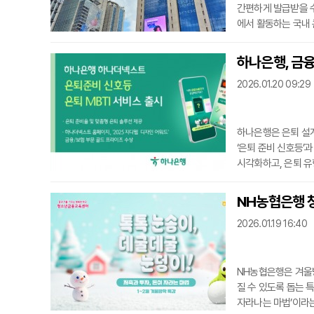
간편하게 발급받을 수
에서 활동하는 국내
외에서 송금된 외화 
브나 페이스북 등 
하나은행, 금융
이 부가가치세 신고 
2026.01.20 09:29
안 사업자
하나은행은 은퇴 설계
‘은퇴 준비 신호등’과
시각화하고, 은퇴 유
님의 자산과 은퇴 준
됐다. 10가지 간단
NH농협은행 
MBTI’는 은퇴 여부
2026.01.19 16:40
NH농협은행은 겨울
질 수 있도록 돕는 특
자라나는 마법’이라는