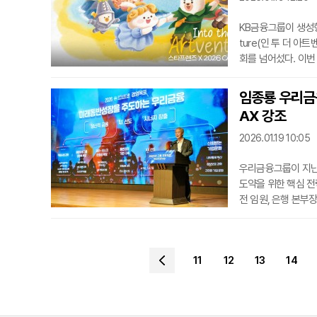
KB금융그룹이 생성형 
ture(인 투 더 아트
회를 넘어섰다. 이번
내는 KB금융만의 독
연스럽게 움직이도록
임종룡 우리금융
적으로 강조해 온 포
AX 강조
특별전인 ‘ZOOM-
2026.01.19 10:05
우리금융그룹이 지난 
도약을 위한 핵심 
전 임원, 은행 본부
맞댔다.이 자리에서 
는 3대 핵심 전략을
완성 등을 이뤄낸 지
11
12
13
14
그는 새