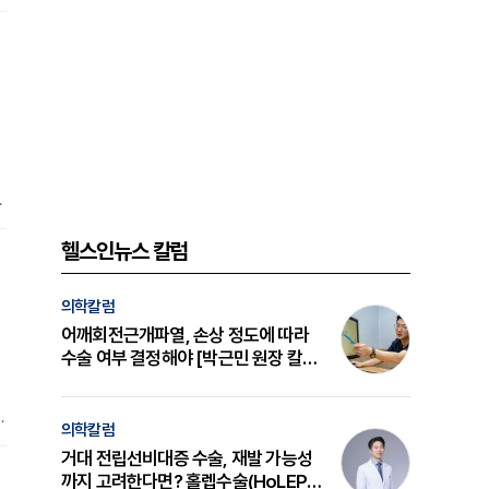
의
은
의
헬스인뉴스 칼럼
의학칼럼
어깨회전근개파열, 손상 정도에 따라
수술 여부 결정해야 [박근민 원장 칼
럼]
길
의학칼럼
거대 전립선비대증 수술, 재발 가능성
로
까지 고려한다면? 홀렙수술(HoLEP)