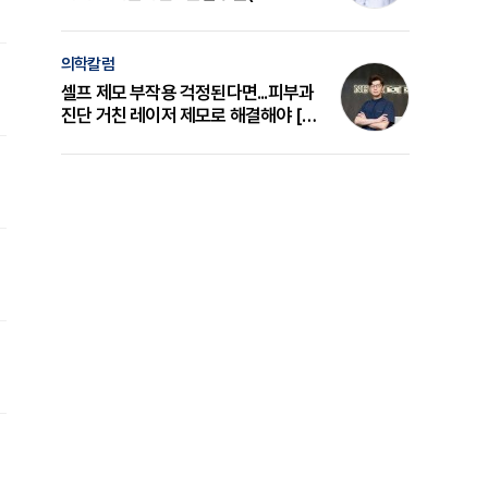
의 원리와 선택 기준 [길건 원장 칼럼]
의학칼럼
셀프 제모 부작용 걱정된다면...피부과
진단 거친 레이저 제모로 해결해야 [변
준석 원장 칼럼]