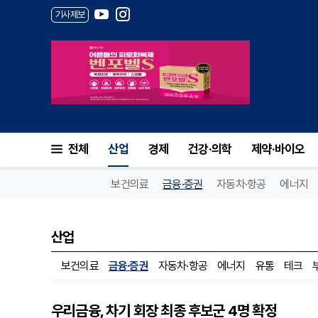
기사제보
전체
산업
경제
건강·의학
제약·바이오
보건의료
금융·증권
자동차·항공
에너지
산업
보건의료
금융·증권
자동차·항공
에너지
유통
테크
우리금융, 차기 회장 최종 후보군 4명 확정