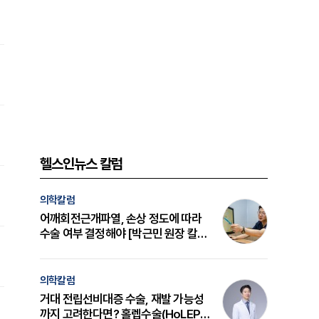
헬스인뉴스 칼럼
의학칼럼
어깨회전근개파열, 손상 정도에 따라
수술 여부 결정해야 [박근민 원장 칼
럼]
의학칼럼
거대 전립선비대증 수술, 재발 가능성
까지 고려한다면? 홀렙수술(HoLEP)