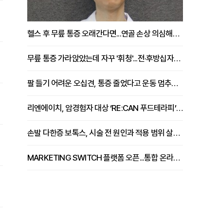
헬스 후 무릎 통증 오래간다면...연골 손상 의심해야 [김상범 원장 칼럼]
무릎 통증 가라앉았는데 자꾸 '휘청'...전·후방십자인대 파열 확인해야 [곽우경 원장 칼럼]
팔 들기 어려운 오십견, 통증 줄었다고 운동 멈추면 안 되는 이유 [이병욱 원장 칼럼]
리엔에이치, 암경험자 대상 ‘RE:CAN 푸드테라피’ 운영
손발 다한증 보톡스, 시술 전 원인과 적용 범위 살펴야 [강윤일 원장 칼럼]
MARKETING SWITCH 플랫폼 오픈...통합 온라인 마케팅 서비스 확대