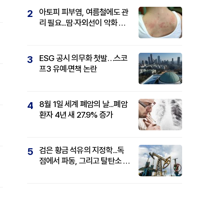
아토피 피부염, 여름철에도 관
2
리 필요...땀·자외선이 악화 요
인
ESG 공시 의무화 첫발…스코
3
프3 유예·면책 논란
8월 1일 세계 폐암의 날...폐암
4
환자 4년 새 27.9% 증가
검은 황금 석유의 지정학...독
5
점에서 파동, 그리고 탈탄소 패
권까지