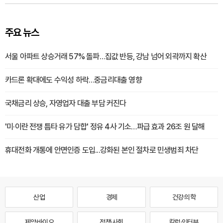
주요 뉴스
서울 아파트 상승거래 57% 돌파…집값 반등, 강남 넘어 외곽까지 확산
카드론 확대에도 수익성 하락…중금리대출 영향
국채금리 상승, 자영업자 대출 부담 커진다
'미·이란 전쟁 틈타 유가 담합' 정유 4사 기소…파급 효과 26조 원 달해
휴대전화 개통에 안면인증 도입...강화된 본인 절차로 민생범죄 차단
산업
경제
건강·의학
제약·바이오
정책·사회
칼럼·인터뷰