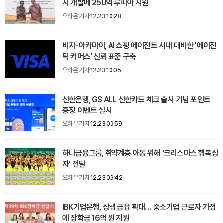
지 개발에 250억 루피아 지원
오하은 기자
12.23 10:28
비자-아카마이, AI 쇼핑 에이전트 시대 대비한 '에이전
틱 커머스' 신뢰 표준 구축
오하은 기자
12.23 10:05
신한은행, GS ALL 신한카드 체크 출시 기념 포인트
증정 이벤트 실시
오하은 기자
12.23 09:59
하나금융그룹, 취약계층 아동 위해 '크리스마스 행복상
자' 전달
오하은 기자
12.23 09:42
IBK기업은행, 상생 금융 확대… 중소기업 근로자 가정
에 장학금 16억 원 지원