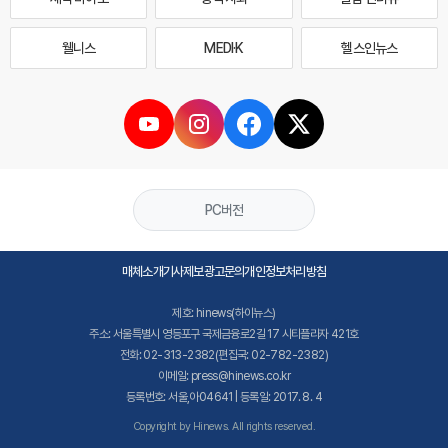
웰니스
MEDI·K
헬스인뉴스
PC버전
매체소개
기사제보
광고문의
개인정보처리방침
제호: hinews(하이뉴스)
주소: 서울특별시 영등포구 국제금융로2길 17 시티플라자 421호
전화: 02-313-2382(편집국: 02-782-2382)
이메일: press@hinews.co.kr
등록번호: 서울,아04641 | 등록일: 2017. 8. 4
Copyright by Hinews. All rights reserved.