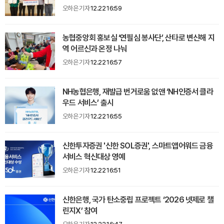
오하은 기자
12.22 16:59
농협중앙회 홍보실 ‘연필심 봉사단’, 산타로 변신해 지
역 어르신과 온정 나눠
오하은 기자
12.22 16:57
NH농협은행, 재발급 번거로움 없앤 ‘NH인증서 클라
우드 서비스’ 출시
오하은 기자
12.22 16:55
신한투자증권 '신한 SOL증권', 스마트앱어워드 금융
서비스 혁신대상 영예
오하은 기자
12.22 16:51
신한은행, 국가 탄소중립 프로젝트 ‘2026 넷제로 챌
린지X’ 참여