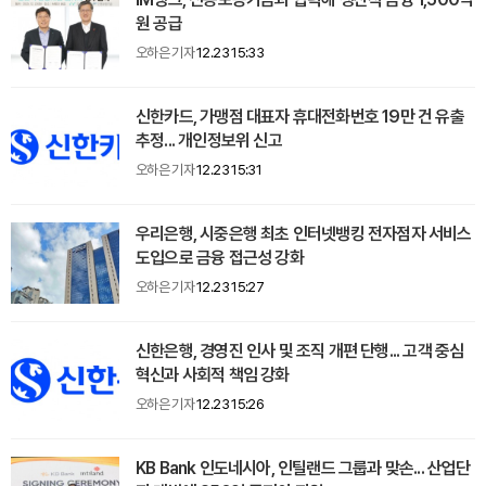
원 공급
오하은 기자
12.23 15:33
신한카드, 가맹점 대표자 휴대전화번호 19만 건 유출
추정... 개인정보위 신고
오하은 기자
12.23 15:31
우리은행, 시중은행 최초 인터넷뱅킹 전자점자 서비스
도입으로 금융 접근성 강화
오하은 기자
12.23 15:27
신한은행, 경영진 인사 및 조직 개편 단행... 고객 중심
혁신과 사회적 책임 강화
오하은 기자
12.23 15:26
KB Bank 인도네시아, 인틸랜드 그룹과 맞손... 산업단