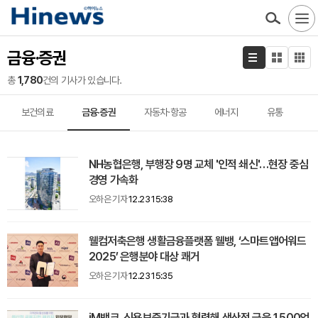
금융·증권
총
1,780
건의 기사가 있습니다.
보건의료
금융·증권
자동차·항공
에너지
유통
NH농협은행, 부행장 9명 교체 '인적 쇄신'…현장 중심
경영 가속화
오하은 기자
12.23 15:38
웰컴저축은행 생활금융플랫폼 웰뱅, ‘스마트앱어워드
2025’ 은행분야 대상 쾌거
오하은 기자
12.23 15:35
iM뱅크, 신용보증기금과 협력해 생산적 금융 1,500억