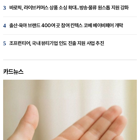
3
바로픽, 라이브커머스 상품 소싱 확대...방송·물류 원스톱 지원 강화
4
출산·육아 브랜드 400여 곳 참여 킨텍스 코베 베이비페어 개막
5
조프런티어, 국내 뷰티기업 인도 진출 지원 사업 추진
카드뉴스