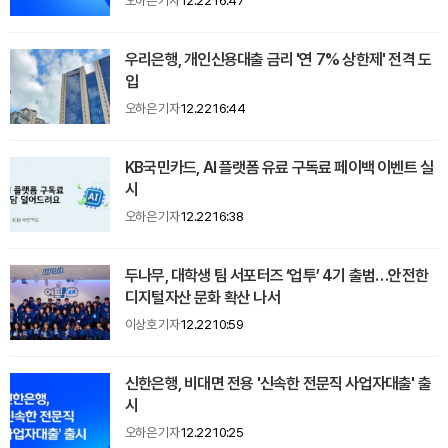
오하은 기자
12.22 16:47
우리은행, 개인신용대출 금리 '연 7% 상한제' 전격 도
입
오하은 기자
12.22 16:44
KB국민카드, AI 플랫폼 유료 구독료 페이백 이벤트 실
시
오하은 기자
12.22 16:38
두나무, 대학생 팀 서포터즈 ‘업투’ 4기 출범…안전한
디지털자산 문화 확산 나서
이상호 기자
12.22 10:59
신한은행, 비대면 전용 '신속한 전문직 사업자대출' 출
시
오하은 기자
12.22 10:25