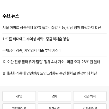
주요 뉴스
서울 아파트 상승거래 57% 돌파…집값 반등, 강남 넘어 외곽까지 확산
카드론 확대에도 수익성 하락…중금리대출 영향
국채금리 상승, 자영업자 대출 부담 커진다
'미·이란 전쟁 틈타 유가 담합' 정유 4사 기소…파급 효과 26조 원 달해
휴대전화 개통에 안면인증 도입...강화된 본인 절차로 민생범죄 차단
산업
경제
건강·의학
제약·바이오
정책·사회
칼럼·인터뷰