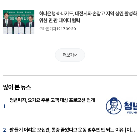
하나은행·하나카드, 대전시와 손잡고 지역 상권 활성화
위한 민·관 데이터 협력
오하은 기자
12.17 09:39
더보기
많이 본 뉴스
청년피자, 요기요 주문 고객 대상 프로모션 전개
1
2
팔 들기 어려운 오십견, 통증 줄었다고 운동 멈추면 안 되는 이유 [이병욱 원장 칼럼]