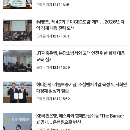
오하은 기자
12.17 16:15
iM뱅크, ‘제40회 구미CEO포럼’ 개최… 2026년 지
역 경제 대응 전략 모색
오하은 기자
12.17 16:01
JT저축은행, 분당소방서와 고객 안전 위한 화재 대응
교육 실시
오하은 기자
12.17 15:59
하나은행-기술보증기금, 소셜벤처기업 육성 및 사회연
대경제 활성화 맞손
오하은 기자
12.17 15:52
KB국민은행, 에스파와 함께한 웹예능 ‘The Banker
s’ 공개… 은행원으로 변신