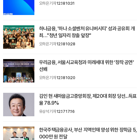
오하은 기자
12.18 10:31
하나금융, '하나 소셜벤처 유니버시티' 성과 공유회 개
최…"청년 일자리 창출 앞장"
오하은 기자
12.18 10:28
우리금융, 서울시교육청과 미래세대 위한 ‘창작 공연’
선봬
오하은 기자
12.18 10:20
김인 현 새마을금고중앙회장, 제20대 회장 당선...득표
율 78.9%
유상석 기자
12.17 17:16
한국주택금융공사, 부산 지역인재 양성 위한 장학금 5,
000만 원 전달