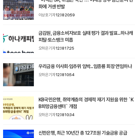
화에 거센 반발
이상호 기자
12.18 20:59
금감원, 금융소비자보호 실태 평가 결과 발표...하나캐
피탈·토스뱅크 미흡
오하은 기자
12.18 17:25
우리금융 이사회·임추위 임박...임종룡 회장 연임하나
오하은 기자
12.18 10:54
KB국민은행, 취약계층의 경제적 재기 지원을 위한 `K
B희망금융센터` 개점
오하은 기자
12.18 10:34
신한은행, 최근 10년간 총 127조원 기술금융 공급