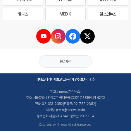
웰니스
MEDI·K
헬스인뉴스
PC버전
매체소개
기사제보
광고문의
개인정보처리방침
제호: hinews(하이뉴스)
주소: 서울특별시 영등포구 국제금융로2길 17 시티플라자 421호
전화: 02-313-2382(편집국: 02-782-2382)
이메일: press@hinews.co.kr
등록번호: 서울,아04641 | 등록일: 2017. 8. 4
Copyright by Hinews. All rights reserved.