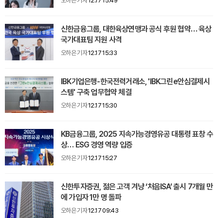
오하은 기자
12.17 15:49
신한금융그룹, 대한육상연맹과 공식 후원 협약… 육상
국가대표팀 지원 사격
오하은 기자
12.17 15:33
IBK기업은행-한국전력거래소, 'IBK그린e안심결제시
스템' 구축 업무협약 체결
오하은 기자
12.17 15:30
KB금융그룹, 2025 지속가능경영유공 대통령 표창 수
상… ESG 경영 역량 입증
오하은 기자
12.17 15:27
신한투자증권, 젊은 고객 겨냥 ‘처음ISA’ 출시 7개월 만
에 가입자 1만 명 돌파
오하은 기자
12.17 09:43