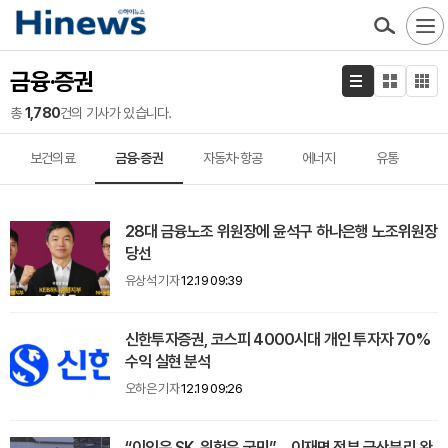
금융·증권
총
1,780
건의 기사가 있습니다.
보건의료
금융·증권
자동차·항공
에너지
유통
28대 금융노조 위원장에 윤석구 하나은행 노조위원장
당선
유상석 기자
12.19 09:39
신한투자증권, 코스피 4000시대 개인 투자자 70%
수익 실현 분석
오하은 기자
12.19 09:26
“이익은 SK, 위험은 국민”… 이재명 정부 금산분리 완