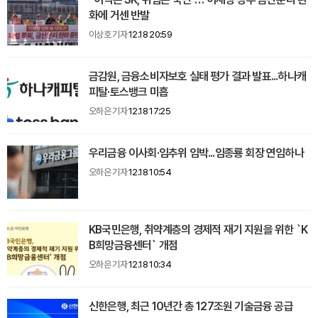
화에 거센 반발
이상호 기자
12.18 20:59
금감원, 금융소비자보호 실태 평가 결과 발표...하나캐
피탈·토스뱅크 미흡
오하은 기자
12.18 17:25
우리금융 이사회·임추위 임박...임종룡 회장 연임하나
오하은 기자
12.18 10:54
KB국민은행, 취약계층의 경제적 재기 지원을 위한 `K
B희망금융센터` 개점
오하은 기자
12.18 10:34
신한은행, 최근 10년간 총 127조원 기술금융 공급