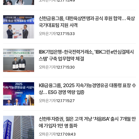
오하은 기자
12.17 15:49
신한금융그룹, 대한육상연맹과 공식 후원 협약… 육상
국가대표팀 지원 사격
오하은 기자
12.17 15:33
IBK기업은행-한국전력거래소, 'IBK그린e안심결제시
스템' 구축 업무협약 체결
오하은 기자
12.17 15:30
KB금융그룹, 2025 지속가능경영유공 대통령 표창 수
상… ESG 경영 역량 입증
오하은 기자
12.17 15:27
신한투자증권, 젊은 고객 겨냥 ‘처음ISA’ 출시 7개월 만
에 가입자 1만 명 돌파
오하은 기자
12.17 09:43