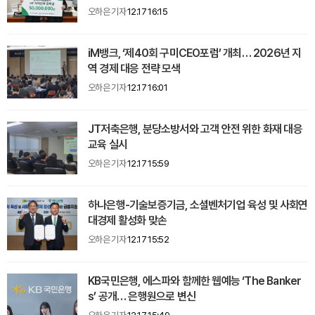
오하은 기자
12.17 16:15
iM뱅크, ‘제40회 구미CEO포럼’ 개최… 2026년 지
역 경제 대응 전략 모색
오하은 기자
12.17 16:01
JT저축은행, 분당소방서와 고객 안전 위한 화재 대응
교육 실시
오하은 기자
12.17 15:59
하나은행-기술보증기금, 소셜벤처기업 육성 및 사회연
대경제 활성화 맞손
오하은 기자
12.17 15:52
KB국민은행, 에스파와 함께한 웹예능 ‘The Banker
s’ 공개… 은행원으로 변신