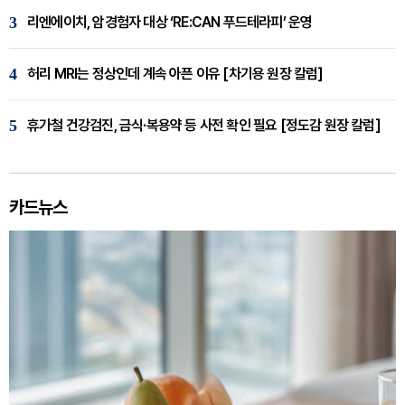
3
리엔에이치, 암경험자 대상 ‘RE:CAN 푸드테라피’ 운영
4
허리 MRI는 정상인데 계속 아픈 이유 [차기용 원장 칼럼]
5
휴가철 건강검진, 금식·복용약 등 사전 확인 필요 [정도감 원장 칼럼]
카드뉴스