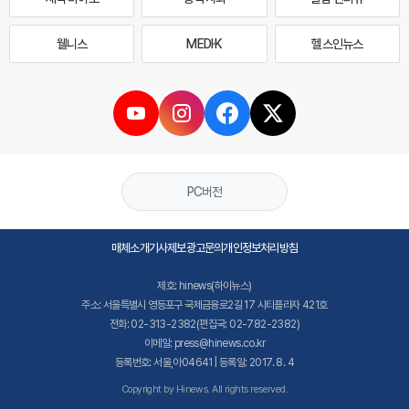
웰니스
MEDI·K
헬스인뉴스
PC버전
매체소개
기사제보
광고문의
개인정보처리방침
제호: hinews(하이뉴스)
주소: 서울특별시 영등포구 국제금융로2길 17 시티플라자 421호
전화: 02-313-2382(편집국: 02-782-2382)
이메일: press@hinews.co.kr
등록번호: 서울,아04641 | 등록일: 2017. 8. 4
Copyright by Hinews. All rights reserved.