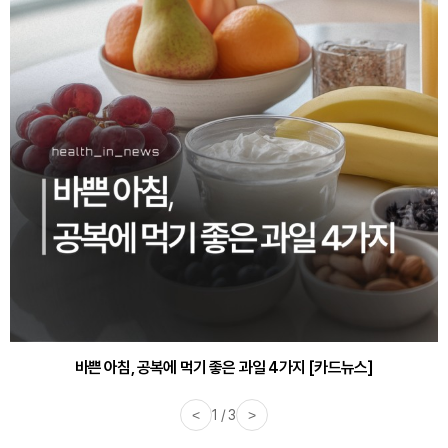
바쁜 아침, 공복에 먹기 좋은 과일 4가지 [카드뉴스]
<
1 / 3
>