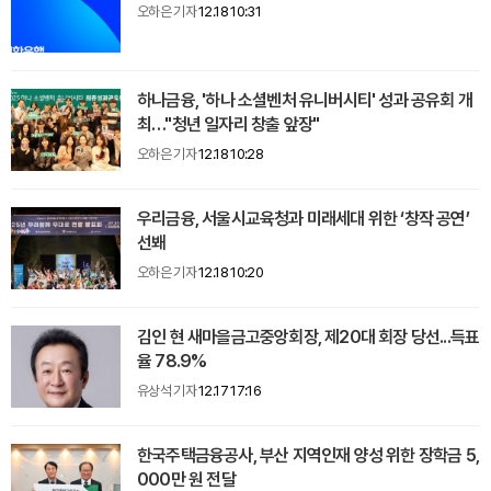
오하은 기자
12.18 10:31
하나금융, '하나 소셜벤처 유니버시티' 성과 공유회 개
최…"청년 일자리 창출 앞장"
오하은 기자
12.18 10:28
우리금융, 서울시교육청과 미래세대 위한 ‘창작 공연’
선봬
오하은 기자
12.18 10:20
김인 현 새마을금고중앙회장, 제20대 회장 당선...득표
율 78.9%
유상석 기자
12.17 17:16
한국주택금융공사, 부산 지역인재 양성 위한 장학금 5,
000만 원 전달