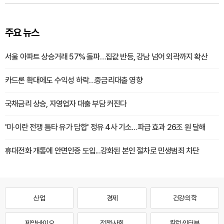
주요 뉴스
서울 아파트 상승거래 57% 돌파…집값 반등, 강남 넘어 외곽까지 확산
카드론 확대에도 수익성 하락…중금리대출 영향
국채금리 상승, 자영업자 대출 부담 커진다
'미·이란 전쟁 틈타 유가 담합' 정유 4사 기소…파급 효과 26조 원 달해
휴대전화 개통에 안면인증 도입...강화된 본인 절차로 민생범죄 차단
산업
경제
건강·의학
제약·바이오
정책·사회
칼럼·인터뷰