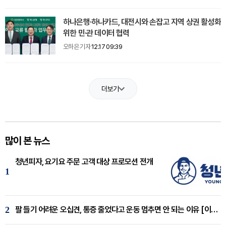
하나은행·하나카드, 대전시와 손잡고 지역 상권 활성화
위한 민·관 데이터 협력
오하은 기자
12.17 09:39
더보기
많이 본 뉴스
청년피자, 요기요 주문 고객 대상 프로모션 전개
1
2
팔 들기 어려운 오십견, 통증 줄었다고 운동 멈추면 안 되는 이유 [이병욱 원장 칼럼]