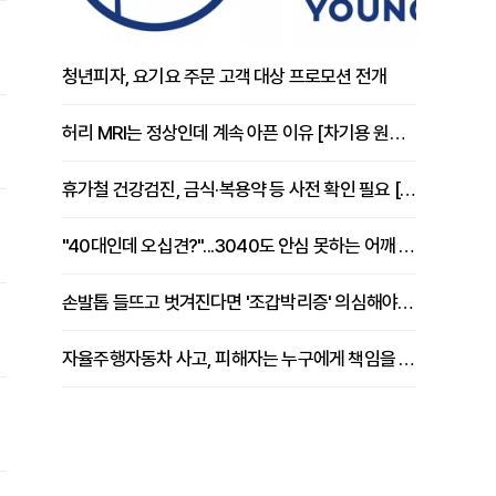
청년피자, 요기요 주문 고객 대상 프로모션 전개
허리 MRI는 정상인데 계속 아픈 이유 [차기용 원장 칼럼]
휴가철 건강검진, 금식·복용약 등 사전 확인 필요 [정도감 원장 칼럼]
"40대인데 오십견?"...3040도 안심 못하는 어깨 유착성 관절낭염
손발톱 들뜨고 벗겨진다면 '조갑박리증' 의심해야 [김철윤 원장 칼럼]
자율주행자동차 사고, 피해자는 누구에게 책임을 물을 수 있을까