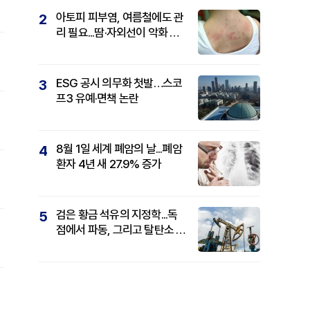
아토피 피부염, 여름철에도 관
2
리 필요...땀·자외선이 악화 요
인
ESG 공시 의무화 첫발…스코
3
프3 유예·면책 논란
8월 1일 세계 폐암의 날...폐암
4
환자 4년 새 27.9% 증가
검은 황금 석유의 지정학...독
5
점에서 파동, 그리고 탈탄소 패
권까지