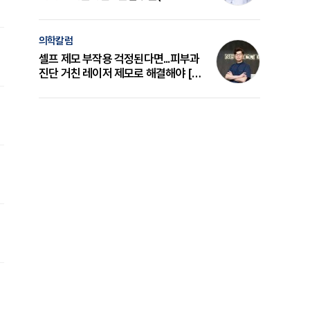
의 원리와 선택 기준 [길건 원장 칼럼]
의학칼럼
셀프 제모 부작용 걱정된다면...피부과
진단 거친 레이저 제모로 해결해야 [변
준석 원장 칼럼]