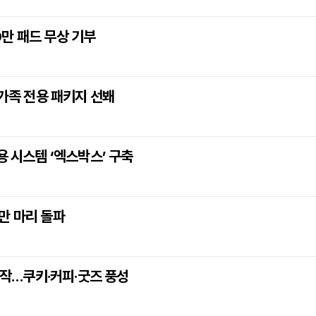
만 패드 무상 기부
 가족 전용 패키지 선봬
용 시스템 ‘엑스박스’ 구축
0만 마리 돌파
 시작…쿠키·커피·굿즈 풍성