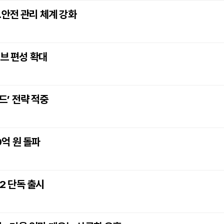
…안전 관리 체계 강화
브 편성 확대
드’ 전략 적중
0억 원 돌파
즌2 단독 출시