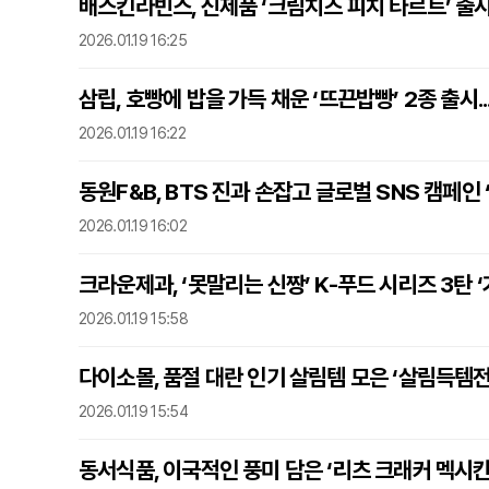
배스킨라빈스, 신제품 ‘크림치즈 피치 타르트’ 출시.
2026.01.19 16:25
삼립, 호빵에 밥을 가득 채운 ‘뜨끈밥빵’ 2종 출시.
2026.01.19 16:22
동원F&B, BTS 진과 손잡고 글로벌 SNS 캠페인
2026.01.19 16:02
크라운제과, ‘못말리는 신짱’ K-푸드 시리즈 3탄 
2026.01.19 15:58
다이소몰, 품절 대란 인기 살림템 모은 ‘살림득템전
2026.01.19 15:54
동서식품, 이국적인 풍미 담은 ‘리츠 크래커 멕시칸