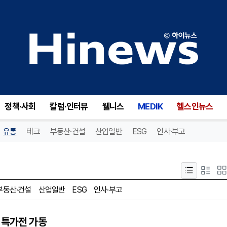
정책·사회
칼럼·인터뷰
웰니스
MEDIK
헬스인뉴스
유통
테크
부동산·건설
산업일반
ESG
인사·부고
부동산·건설
산업일반
ESG
인사·부고
 특가전 가동