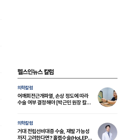
헬스인뉴스 칼럼
의학칼럼
어깨회전근개파열, 손상 정도에 따라
수술 여부 결정해야 [박근민 원장 칼
럼]
의학칼럼
거대 전립선비대증 수술, 재발 가능성
까지 고려한다면? 홀렙수술(HoLEP)