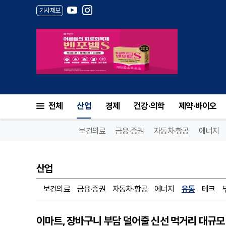
기사제보
전체
산업
경제
건강·의학
제약·바이오
보건의료
금융·증권
자동차·항공
에너지
산업
보건의료
금융·증권
자동차·항공
에너지
유통
테크
이마트, 장바구니 부담 덜어줄 신선 먹거리 대규모