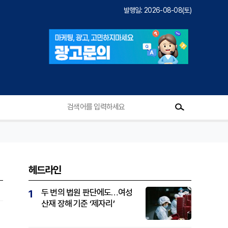
발행일: 2026-08-08(토)
헤드라인
두 번의 법원 판단에도…여성
1
산재 장해 기준 ‘제자리’