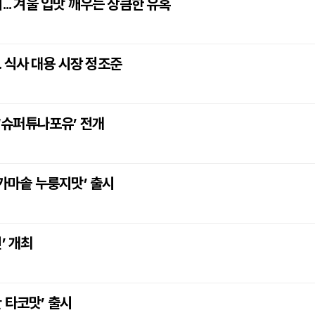
.. 겨울 입맛 깨우는 상큼한 유혹
.. 식사 대용 시장 정조준
 ‘슈퍼튜나포유’ 전개
‘가마솥 누룽지맛’ 출시
’ 개최
 타코맛’ 출시