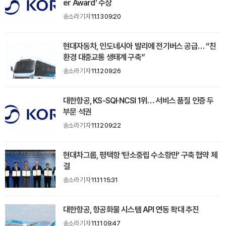
er Award’ 수상
송소라 기자
11.13 09:20
현대자동차, 인도네시아 발리에 전기버스 공급… “친
환경 대중교통 생태계 구축”
송소라 기자
11.12 09:26
대한항공, KS-SQI·NCSI 1위… 서비스 품질 인증 두
부문 석권
송소라 기자
11.12 09:22
현대차그룹, 평택항 ‘탄소중립 수소항만’ 구축 협약 체
결
송소라 기자
11.11 15:31
대한항공, 항공화물 시스템 API 연동 확대 추진
송소라 기자
11.11 09:47