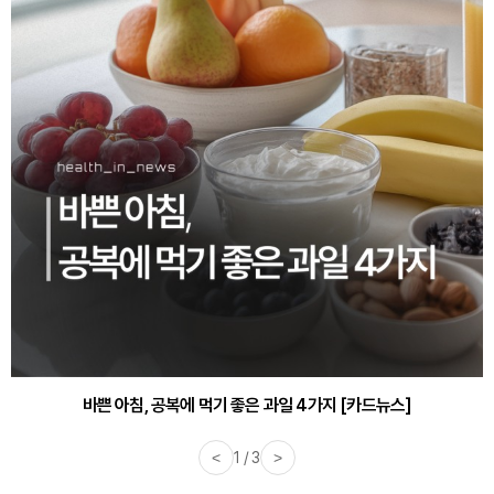
바쁜 아침, 공복에 먹기 좋은 과일 4가지 [카드뉴스]
<
1 / 3
>