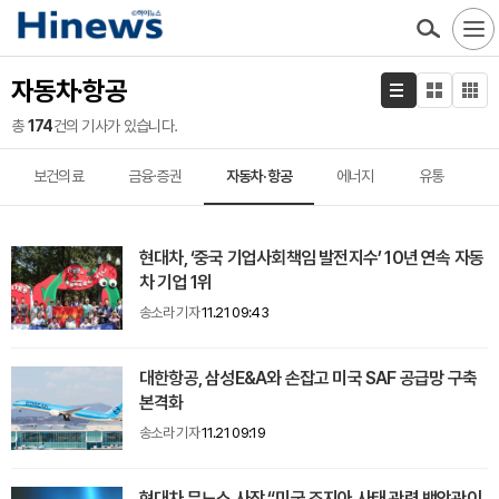
자동차·항공
총
174
건의 기사가 있습니다.
보건의료
금융·증권
자동차·항공
에너지
유통
현대차, ‘중국 기업사회책임 발전지수’ 10년 연속 자동
차 기업 1위
송소라 기자
11.21 09:43
대한항공, 삼성E&A와 손잡고 미국 SAF 공급망 구축
본격화
송소라 기자
11.21 09:19
현대차 무뇨스 사장 “미국 조지아 사태 관련 백악관이