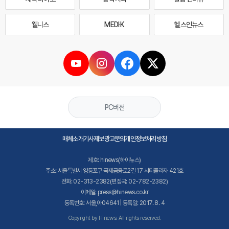
웰니스
MEDI·K
헬스인뉴스
PC버전
매체소개
기사제보
광고문의
개인정보처리방침
제호: hinews(하이뉴스)
주소: 서울특별시 영등포구 국제금융로2길 17 시티플라자 421호
전화: 02-313-2382(편집국: 02-782-2382)
이메일: press@hinews.co.kr
등록번호: 서울,아04641 | 등록일: 2017. 8. 4
Copyright by Hinews. All rights reserved.