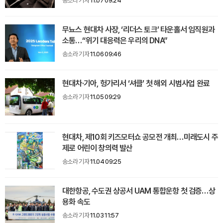
송소라 기자
11.07 09:24
무뇨스 현대차 사장, ‘리더스 토크’ 타운홀서 임직원과
소통…“위기 대응력은 우리의 DNA”
송소라 기자
11.06 09:46
현대차·기아, 헝가리서 ‘셔클’ 첫 해외 시범사업 완료
송소라 기자
11.05 09:29
현대차, 제10회 키즈모터쇼 공모전 개최…미래도시 주
제로 어린이 창의력 발산
송소라 기자
11.04 09:25
대한항공, 수도권 상공서 UAM 통합운항 첫 검증…상
용화 속도
송소라 기자
11.03 11:57