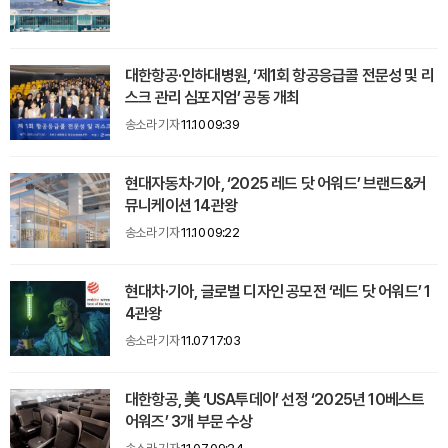
대한항공·인하대병원, ‘제1회 항공응급콜 전문성 및 리
스크 관리 심포지엄’ 공동 개최
송소라 기자
11.10 09:39
현대자동차·기아, ‘2025 레드 닷 어워드’ 브랜드&커
뮤니케이션 14관왕
송소라 기자
11.10 09:22
현대차·기아, 글로벌 디자인 공모전 ‘레드 닷 어워드’ 1
4관왕
송소라 기자
11.07 17:03
대한항공, 美 ‘USA투데이’ 선정 ‘2025년 10베스트
어워즈’ 3개 부문 수상