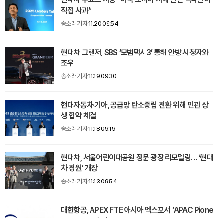
직접 사과”
송소라 기자
11.20 09:54
현대차 그랜저, SBS ‘모범택시3’ 통해 안방 시청자와
조우
송소라 기자
11.19 09:30
현대자동차·기아, 공급망 탄소중립 전환 위해 민관 상
생 협약 체결
송소라 기자
11.18 09:19
현대차, 서울어린이대공원 정문 광장 리모델링… ‘현대
차 정원’ 개장
송소라 기자
11.13 09:54
대한항공, APEX FTE 아시아 엑스포서 ‘APAC Pione