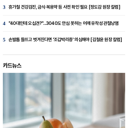
3
휴가철 건강검진, 금식·복용약 등 사전 확인 필요 [정도감 원장 칼럼]
4
"40대인데 오십견?"...3040도 안심 못하는 어깨 유착성 관절낭염
5
손발톱 들뜨고 벗겨진다면 '조갑박리증' 의심해야 [김철윤 원장 칼럼]
카드뉴스