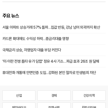
주요 뉴스
서울 아파트 상승거래 57% 돌파…집값 반등, 강남 넘어 외곽까지 확산
카드론 확대에도 수익성 하락…중금리대출 영향
국채금리 상승, 자영업자 대출 부담 커진다
'미·이란 전쟁 틈타 유가 담합' 정유 4사 기소…파급 효과 26조 원 달해
휴대전화 개통에 안면인증 도입...강화된 본인 절차로 민생범죄 차단
산업
경제
건강·의학
제약·바이오
정책·사회
칼럼·인터뷰