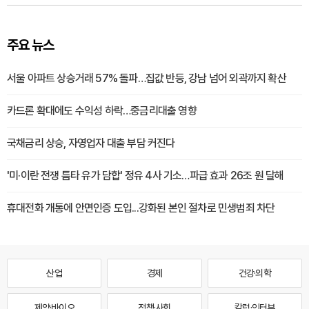
주요 뉴스
서울 아파트 상승거래 57% 돌파…집값 반등, 강남 넘어 외곽까지 확산
카드론 확대에도 수익성 하락…중금리대출 영향
국채금리 상승, 자영업자 대출 부담 커진다
'미·이란 전쟁 틈타 유가 담합' 정유 4사 기소…파급 효과 26조 원 달해
휴대전화 개통에 안면인증 도입...강화된 본인 절차로 민생범죄 차단
산업
경제
건강·의학
제약·바이오
정책·사회
칼럼·인터뷰