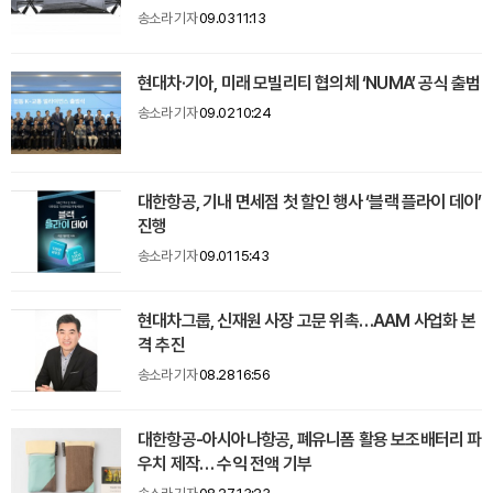
송소라 기자
09.03 11:13
현대차·기아, 미래 모빌리티 협의체 ‘NUMA’ 공식 출범
송소라 기자
09.02 10:24
대한항공, 기내 면세점 첫 할인 행사 ‘블랙 플라이 데이’
진행
송소라 기자
09.01 15:43
현대차그룹, 신재원 사장 고문 위촉…AAM 사업화 본
격 추진
송소라 기자
08.28 16:56
대한항공-아시아나항공, 폐유니폼 활용 보조배터리 파
우치 제작… 수익 전액 기부