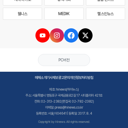
웰니스
MEDI·K
헬스인뉴스
PC버전
매체소개
기사제보
광고문의
개인정보처리방침
제호: hinews(하이뉴스)
주소: 서울특별시 영등포구 국제금융로2길 17 시티플라자 421호
전화: 02-313-2382(편집국: 02-782-2382)
이메일: press@hinews.co.kr
등록번호: 서울,아04641 | 등록일: 2017. 8. 4
Copyright by Hinews. All rights reserved.