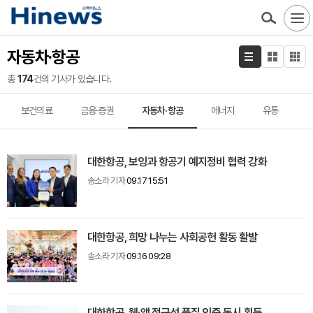
자동차·항공
총
174
건의 기사가 있습니다.
보건의료
금융·증권
자동차·항공
에너지
유통
대한항공, 보잉과 항공기 예지정비 협력 강화
송소라 기자
09.17 15:51
대한항공, 희망 나누는 사회공헌 활동 활발
송소라 기자
09.16 09:28
대한항공, 웹·앱 접근성 품질 인증 동시 획득