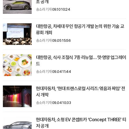
초 공개
송소라 기자
09.10 10:24
대한항공, 차세대 무인 항공기 개발 논의 위한 기술 교
류회 개최
송소라 기자
09.05 15:56
대한항공, 식사 조절식 7종 리뉴얼… 맛·영양 업그레이
드
송소라 기자
09.04 11:44
현대자동차, ‘현대 트랜스로컬 시리즈: 엮음과 짜임’ 전
시 개막
송소라 기자
09.04 10:33
현대자동차, 소형 EV 콘셉트카 ‘Concept THREE’ 티
저 공개