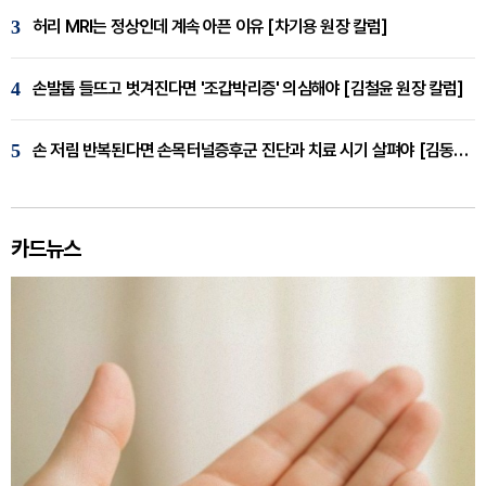
3
허리 MRI는 정상인데 계속 아픈 이유 [차기용 원장 칼럼]
4
손발톱 들뜨고 벗겨진다면 '조갑박리증' 의심해야 [김철윤 원장 칼럼]
5
손 저림 반복된다면 손목터널증후군 진단과 치료 시기 살펴야 [김동현 원장 칼럼]
카드뉴스