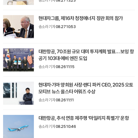
송소라 기자
08.27 13:23
현대차그룹, 제16차 청정에너지 장관 회의 참가
송소라 기자
08.27 10:53
대한항공, 70조원 규모 대미 투자계획 발표… 보잉 항
공기 103대·예비 엔진 도입
송소라 기자
08.26 11:15
현대차·기아 양희원 사장·랜디 파커 CEO, 2025 오토
모티브 뉴스 올스타 어워즈 수상
송소라 기자
08.26 11:11
대한항공, 추석 연휴 제주행 ‘마일리지 특별기’ 운항
송소라 기자
08.25 10:46