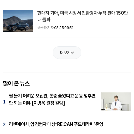
현대차·기아, 미국 시장서 친환경차 누적 판매 150만
대 돌파
송소라 기자
08.25 09:51
더보기
많이 본 뉴스
팔 들기 어려운 오십견, 통증 줄었다고 운동 멈추면
1
안 되는 이유 [이병욱 원장 칼럼]
2
리엔에이치, 암경험자 대상 ‘RE:CAN 푸드테라피’ 운영