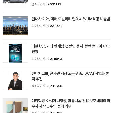
송소라 기자
09.03 11:13
현대차·기아, 미래 모빌리티 협의체 ‘NUMA’ 공식 출범
송소라 기자
09.02 10:24
대한항공, 기내 면세점 첫 할인 행사 ‘블랙 플라이 데이’
진행
송소라 기자
09.01 15:43
현대차그룹, 신재원 사장 고문 위촉…AAM 사업화 본
격 추진
송소라 기자
08.28 16:56
대한항공-아시아나항공, 폐유니폼 활용 보조배터리 파
우치 제작… 수익 전액 기부