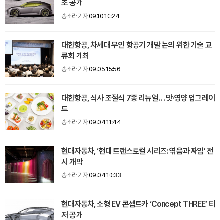
초 공개
송소라 기자
09.10 10:24
대한항공, 차세대 무인 항공기 개발 논의 위한 기술 교
류회 개최
송소라 기자
09.05 15:56
대한항공, 식사 조절식 7종 리뉴얼… 맛·영양 업그레이
드
송소라 기자
09.04 11:44
현대자동차, ‘현대 트랜스로컬 시리즈: 엮음과 짜임’ 전
시 개막
송소라 기자
09.04 10:33
현대자동차, 소형 EV 콘셉트카 ‘Concept THREE’ 티
저 공개