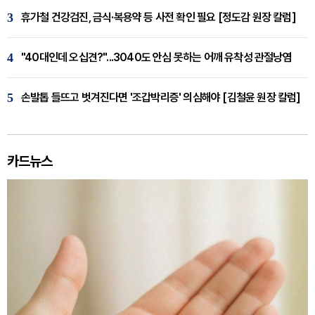
3
휴가철 건강검진, 금식·복용약 등 사전 확인 필요 [정도감 원장 칼럼]
4
"40대인데 오십견?"...3040도 안심 못하는 어깨 유착성 관절낭염
5
손발톱 들뜨고 벗겨진다면 '조갑박리증' 의심해야 [김철윤 원장 칼럼]
카드뉴스