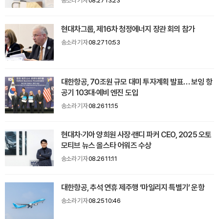
송소라 기자
08.27 13:23
현대차그룹, 제16차 청정에너지 장관 회의 참가
송소라 기자
08.27 10:53
대한항공, 70조원 규모 대미 투자계획 발표… 보잉 항
공기 103대·예비 엔진 도입
송소라 기자
08.26 11:15
현대차·기아 양희원 사장·랜디 파커 CEO, 2025 오토
모티브 뉴스 올스타 어워즈 수상
송소라 기자
08.26 11:11
대한항공, 추석 연휴 제주행 ‘마일리지 특별기’ 운항
송소라 기자
08.25 10:46