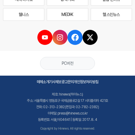
웰니스
MEDI·K
헬스인뉴스
PC버전
매체소개
기사제보
광고문의
개인정보처리방침
제호: hinews(하이뉴스)
주소: 서울특별시 영등포구 국제금융로2길 17 시티플라자 421호
전화: 02-313-2382(편집국: 02-782-2382)
이메일: press@hinews.co.kr
등록번호: 서울,아04641 | 등록일: 2017. 8. 4
Copyright by Hinews. All rights reserved.