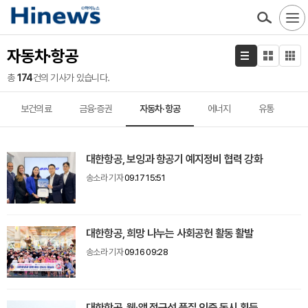
자동차·항공
총
174
건의 기사가 있습니다.
보건의료
금융·증권
자동차·항공
에너지
유통
대한항공, 보잉과 항공기 예지정비 협력 강화
송소라 기자
09.17 15:51
대한항공, 희망 나누는 사회공헌 활동 활발
송소라 기자
09.16 09:28
대한항공, 웹·앱 접근성 품질 인증 동시 획득