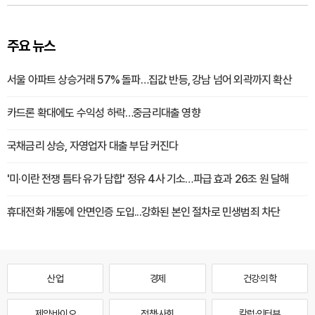
주요 뉴스
서울 아파트 상승거래 57% 돌파…집값 반등, 강남 넘어 외곽까지 확산
카드론 확대에도 수익성 하락…중금리대출 영향
국채금리 상승, 자영업자 대출 부담 커진다
'미·이란 전쟁 틈타 유가 담합' 정유 4사 기소…파급 효과 26조 원 달해
휴대전화 개통에 안면인증 도입...강화된 본인 절차로 민생범죄 차단
산업
경제
건강·의학
제약·바이오
정책·사회
칼럼·인터뷰