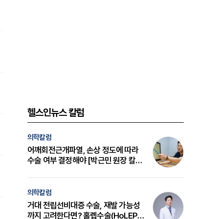
헬스인뉴스 칼럼
의학칼럼
어깨회전근개파열, 손상 정도에 따라
수술 여부 결정해야 [박근민 원장 칼
럼]
의학칼럼
거대 전립선비대증 수술, 재발 가능성
까지 고려한다면? 홀렙수술(HoLEP)