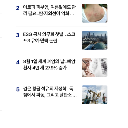
아토피 피부염, 여름철에도 관
2
리 필요...땀·자외선이 악화 요
인
ESG 공시 의무화 첫발…스코
3
프3 유예·면책 논란
8월 1일 세계 폐암의 날...폐암
4
환자 4년 새 27.9% 증가
검은 황금 석유의 지정학...독
5
점에서 파동, 그리고 탈탄소 패
권까지