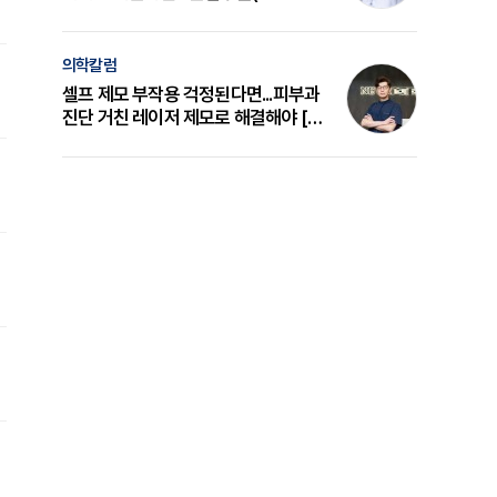
의 원리와 선택 기준 [길건 원장 칼럼]
의학칼럼
셀프 제모 부작용 걱정된다면...피부과
진단 거친 레이저 제모로 해결해야 [변
준석 원장 칼럼]