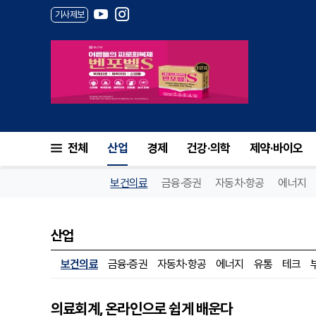
기사제보
전체
산업
경제
건강·의학
제약·바이오
보건의료
금융·증권
자동차·항공
에너지
산업
보건의료
금융·증권
자동차·항공
에너지
유통
테크
의료회계, 온라인으로 쉽게 배운다