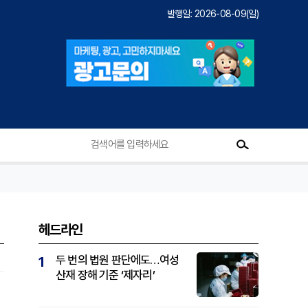
발행일: 2026-08-09(일)
헤드라인
두 번의 법원 판단에도…여성
1
산재 장해 기준 ‘제자리’