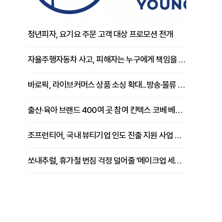
청년피자, 요기요 주문 고객 대상 프로모션 전개
자율주행자동차 사고, 피해자는 누구에게 책임을 물을 수 있을까
바로픽, 라이브커머스 상품 소싱 확대...방송·물류 원스톱 지원 강화
출산·육아 브랜드 400여 곳 참여 킨텍스 코베 베이비페어 개막
조프런티어, 국내 뷰티기업 인도 진출 지원 사업 추진
쏘내추럴, 휴가철 번짐 걱정 덜어줄 '메이크업 세팅 멀티 매직 실러' 제안