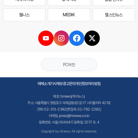
웰니스
MEDI·K
헬스인뉴스
PC버전
매체소개
기사제보
광고문의
개인정보처리방침
제호: hinews(하이뉴스)
주소: 서울특별시 영등포구 국제금융로2길 17 시티플라자 421호
전화: 02-313-2382(편집국: 02-782-2382)
이메일: press@hinews.co.kr
등록번호: 서울,아04641 | 등록일: 2017. 8. 4
Copyright by Hinews. All rights reserved.