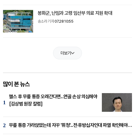
봉화군, 난임과 고령 임산부 의료 지원 확대
송소라 기자
07.28 10:55
더보기
많이 본 뉴스
헬스 후 무릎 통증 오래간다면...연골 손상 의심해야
1
[김상범 원장 칼럼]
2
무릎 통증 가라앉았는데 자꾸 '휘청'...전·후방십자인대 파열 확인해야 [곽우경 원장 칼럼]