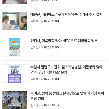
임혜정 기자
07.28 13:26
예천군, 대형마트 4곳에 폐의약품 수거함 추가 설치
임혜정 기자
07.28 11:08
인천시, 여름방학 맞아 HPV 무료 예방접종 당부
임혜정 기자
07.28 11:05
수원시 팔달구보건소-윌스기념병원, 여름방학 맞아
‘척추 건강 바른 체조’ 운영
임혜정 기자
07.28 11:03
부여군, 방학 중 돌봄교실 운영으로 맞벌이 가정 육아
부담 완화
송소라 기자
07.28 10:59