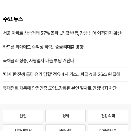
주요 뉴스
서울 아파트 상승거래 57% 돌파…집값 반등, 강남 넘어 외곽까지 확산
카드론 확대에도 수익성 하락…중금리대출 영향
국채금리 상승, 자영업자 대출 부담 커진다
'미·이란 전쟁 틈타 유가 담합' 정유 4사 기소…파급 효과 26조 원 달해
휴대전화 개통에 안면인증 도입...강화된 본인 절차로 민생범죄 차단
산업
경제
건강·의학
제약·바이오
정책·사회
칼럼·인터뷰