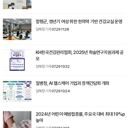
함평군, 갱년기 여성 위한 한의약 기반 건강교실 운영
임혜정 기자
07.29 11:28
KH한국건강관리협회, 2025년 학술연구지원과제 공
모
임혜정 기자
07.29 10:32
질병청, AI 헬스케어 기업과 정책간담회 개최
임혜정 기자
07.29 10:24
2024년 어린이 예방접종률, 주요국 대비 최대 19%p
높아