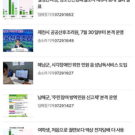
표
임혜정 기자
07.29 16:52
제천시 공공산후조리원, 7월 30일부터 본격 운영
송소라 기자
07.29 16:49
해남군, 시각장애인 위한 민원 음성낭독서비스 도입
송소라 기자
07.29 16:27
남해군, '주민참여 방역민원 신고제' 본격 운영
임혜정 기자
07.29 14:27
여학생, 처음으로 궐련보다 액상 전자담배 더 사용