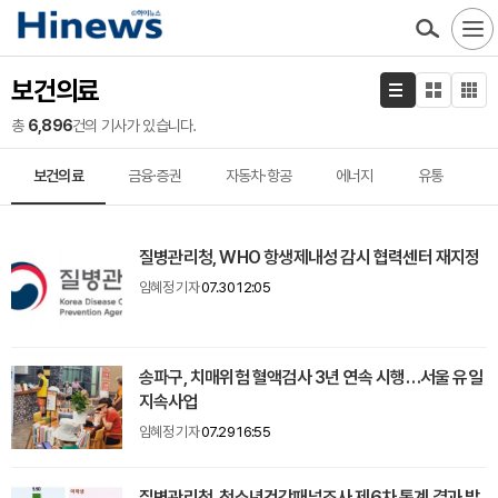
보건의료
총
6,896
건의 기사가 있습니다.
보건의료
금융·증권
자동차·항공
에너지
유통
질병관리청, WHO 항생제내성 감시 협력센터 재지정
임혜정 기자
07.30 12:05
송파구, 치매위험 혈액검사 3년 연속 시행…서울 유일
지속사업
임혜정 기자
07.29 16:55
질병관리청, 청소년건강패널조사 제6차 통계 결과 발