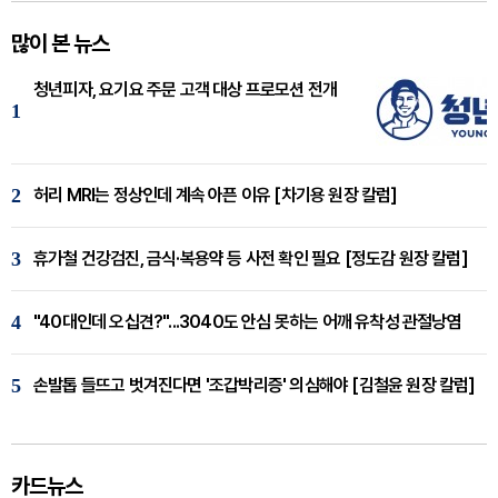
많이 본 뉴스
청년피자, 요기요 주문 고객 대상 프로모션 전개
1
2
허리 MRI는 정상인데 계속 아픈 이유 [차기용 원장 칼럼]
3
휴가철 건강검진, 금식·복용약 등 사전 확인 필요 [정도감 원장 칼럼]
4
"40대인데 오십견?"...3040도 안심 못하는 어깨 유착성 관절낭염
5
손발톱 들뜨고 벗겨진다면 '조갑박리증' 의심해야 [김철윤 원장 칼럼]
카드뉴스