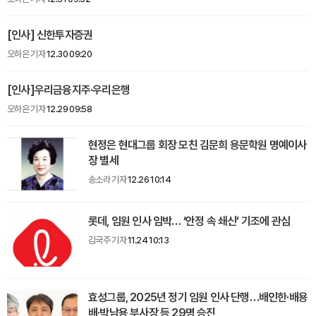
[인사] 신한투자증권
오하은 기자
12.30 09:20
[인사]우리금융지주·우리은행
오하은 기자
12.29 09:58
현정은 현대그룹 회장 모친 김문희 용문학원 명예이사
장 별세
송소라 기자
12.26 10:14
롯데, 임원 인사 임박… ‘안정 속 쇄신’ 기조에 관심
김국주 기자
11.24 10:13
효성그룹, 2025년 정기 임원 인사 단행…배인한·배용
배·박남용 부사장 등 29명 승진