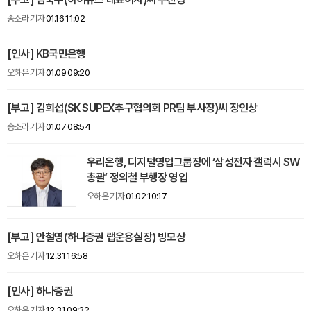
송소라 기자
01.16 11:02
[인사] KB국민은행
오하은 기자
01.09 09:20
[부고] 김희섭(SK SUPEX추구협의회 PR팀 부사장)씨 장인상
송소라 기자
01.07 08:54
우리은행, 디지털영업그룹장에 ‘삼성전자 갤럭시 SW
총괄’ 정의철 부행장 영입
오하은 기자
01.02 10:17
[부고] 안철영(하나증권 랩운용실장) 빙모상
오하은 기자
12.31 16:58
[인사] 하나증권
오하은 기자
12.31 09:32