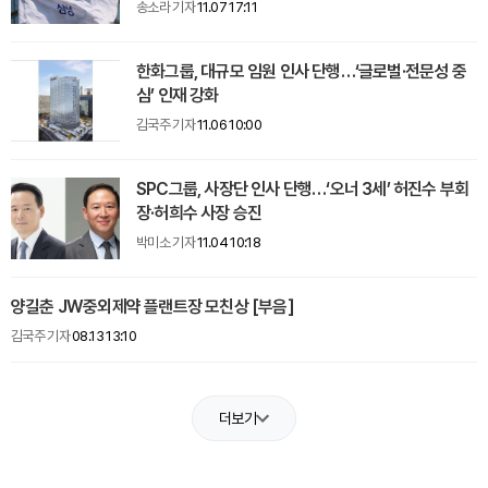
송소라 기자
11.07 17:11
한화그룹, 대규모 임원 인사 단행…‘글로벌·전문성 중
심’ 인재 강화
김국주 기자
11.06 10:00
SPC그룹, 사장단 인사 단행…‘오너 3세’ 허진수 부회
장·허희수 사장 승진
박미소 기자
11.04 10:18
양길춘 JW중외제약 플랜트장 모친상 [부음]
김국주 기자
08.13 13:10
더보기