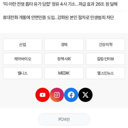
'미·이란 전쟁 틈타 유가 담합' 정유 4사 기소…파급 효과 26조 원 달해
휴대전화 개통에 안면인증 도입...강화된 본인 절차로 민생범죄 차단
산업
경제
건강·의학
제약·바이오
정책·사회
칼럼·인터뷰
웰니스
MEDI·K
헬스인뉴스
PC버전