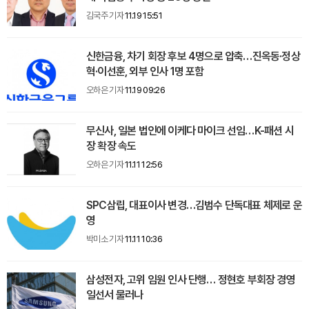
김국주 기자
11.19 15:51
신한금융, 차기 회장 후보 4명으로 압축…진옥동·정상
혁·이선훈, 외부 인사 1명 포함
오하은 기자
11.19 09:26
무신사, 일본 법인에 이케다 마이크 선임…K-패션 시
장 확장 속도
오하은 기자
11.11 12:56
SPC삼립, 대표이사 변경…김범수 단독대표 체제로 운
영
박미소 기자
11.11 10:36
삼성전자, 고위 임원 인사 단행… 정현호 부회장 경영
일선서 물러나