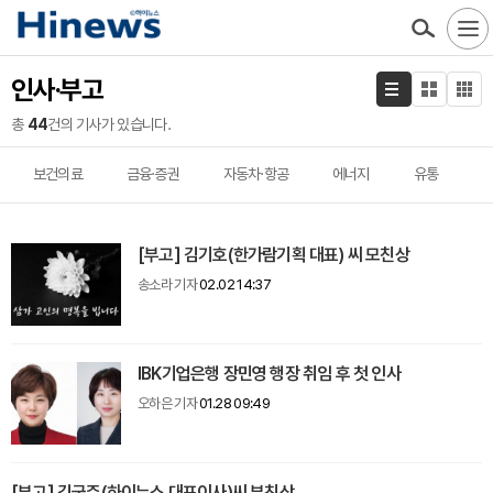
인사·부고
총
44
건의 기사가 있습니다.
보건의료
금융·증권
자동차·항공
에너지
유통
[부고] 김기호(한가람기획 대표) 씨 모친상
송소라 기자
02.02 14:37
IBK기업은행 장민영 행장 취임 후 첫 인사
오하은 기자
01.28 09:49
[부고] 김국주(하이뉴스 대표이사)씨 부친상