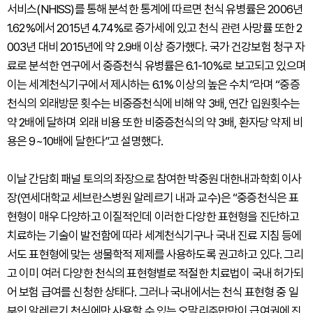
서비스(NHISS)를 통해 분석한 통계에 따르면 천식 유병률은 2006년
1.62%에서 2015년 4.74%로 증가세에 있고 천식 관련 사망률 또한 2
003년 대비 2015년에 약 2.9배 이상 증가했다. 국가 건강보험 청구 자
료로 분석한 연구에서 중증천식 유병률은 6.1-10%로 보고되고 있으며
이는 세계천식기구에서 제시하는 6.1% 이상의 높은 수치”라며 “중증
천식의 외래방문 횟수는 비중증천식에 비해 약 3배, 연간 입원횟수는
약 2배에 달하며 외래 비용 또한 비중증천식의 약 3배, 환자당 약제 비
용은 9~10배에 달한다”고 설명했다.
이날 간담회 패널 토의의 좌장으로 참여한 박중원 대한내과학회 이사
장(연세대학교 세브란스병원 알레르기 내과 교수)은 “중증천식은 표
현형이 매우 다양하고 이질적인데 이러한 다양한 표현형을 진단하고
치료하는 기술이 발전함에 따라 세계천식기구나 국내 진료 지침 등에
서도 표현형에 맞는 생물학적 제제를 사용하도록 권고하고 있다. 그리
고 이미 여러 다양한 천식의 표현형별로 적절한 치료법이 국내 허가되
어 보험 급여를 신청한 상태다. 그러나 국내에서는 천식 표현형 중 일
부인 알레르기 천식에만 사용할 수 있는 오말리주맙만이 급여권에 진