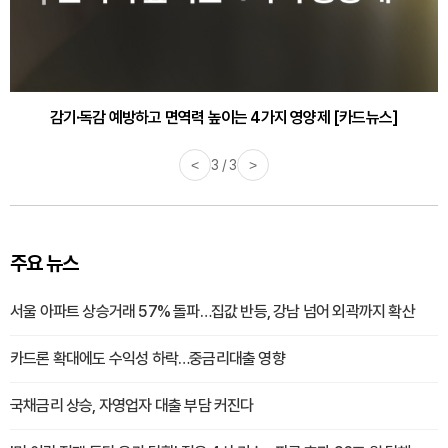
감기·독감 예방하고 면역력 높이는 4가지 영양제 [카드뉴스]
<
3 / 3
>
주요 뉴스
서울 아파트 상승거래 57% 돌파…집값 반등, 강남 넘어 외곽까지 확산
카드론 확대에도 수익성 하락…중금리대출 영향
국채금리 상승, 자영업자 대출 부담 커진다