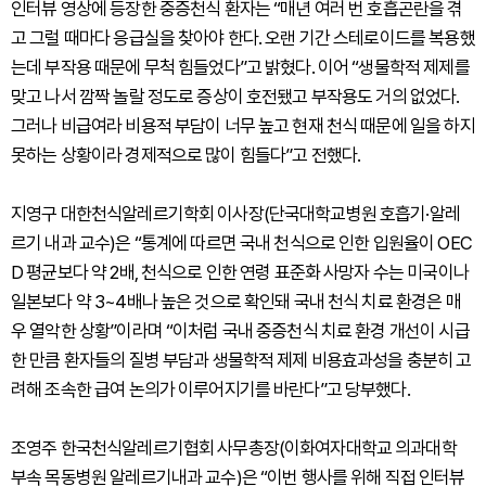
인터뷰 영상에 등장한 중증천식 환자는 “매년 여러 번 호흡곤란을 겪
고 그럴 때마다 응급실을 찾아야 한다. 오랜 기간 스테로이드를 복용했
는데 부작용 때문에 무척 힘들었다”고 밝혔다. 이어 “생물학적 제제를
맞고 나서 깜짝 놀랄 정도로 증상이 호전됐고 부작용도 거의 없었다.
그러나 비급여라 비용적 부담이 너무 높고 현재 천식 때문에 일을 하지
못하는 상황이라 경제적으로 많이 힘들다”고 전했다.
지영구 대한천식알레르기학회 이사장(단국대학교병원 호흡기·알레
르기 내과 교수)은 “통계에 따르면 국내 천식으로 인한 입원율이 OEC
D 평균보다 약 2배, 천식으로 인한 연령 표준화 사망자 수는 미국이나
일본보다 약 3~4배나 높은 것으로 확인돼 국내 천식 치료 환경은 매
우 열악한 상황”이라며 “이처럼 국내 중증천식 치료 환경 개선이 시급
한 만큼 환자들의 질병 부담과 생물학적 제제 비용효과성을 충분히 고
려해 조속한 급여 논의가 이루어지기를 바란다”고 당부했다.
조영주 한국천식알레르기협회 사무총장(이화여자대학교 의과대학
부속 목동병원 알레르기내과 교수)은 “이번 행사를 위해 직접 인터뷰