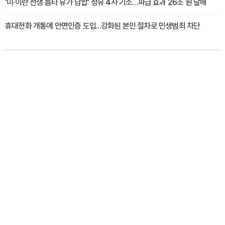
'미·이란 전쟁 틈타 유가 담합' 정유 4사 기소…파급 효과 26조 원 달해
휴대전화 개통에 안면인증 도입...강화된 본인 절차로 민생범죄 차단